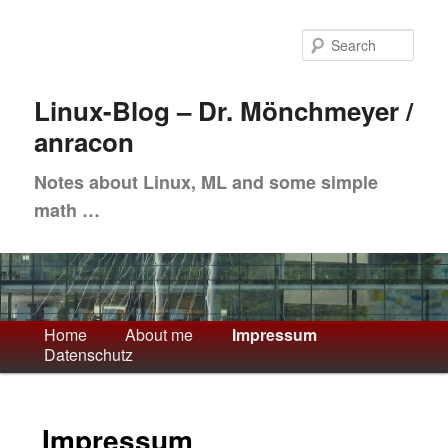
Skip
to
Sea
primary
content
Linux-Blog – Dr. Mönchmeyer /
anracon
Notes about Linux, ML and some simple
math …
Main
Home
About me
Impressum
Datenschutz
menu
Impressum