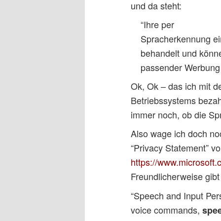
und da steht:
“Ihre per
Spracherkennung ei
behandelt und könne
passender Werbung f
Ok, Ok – das ich mit d
Betriebssystems bezahl
immer noch, ob die Sp
Also wage ich doch noc
“Privacy Statement” v
https://www.microsoft.
Freundlicherweise gib
“Speech and Input Pers
voice commands,
spee