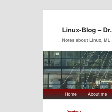
Skip
to
primary
Linux-Blog – Dr
content
Notes about Linux, ML
Main
Home
About me
menu
Post
←
Previous