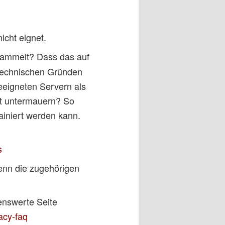
icht eignet.
esammelt? Dass das auf
 technischen Gründen
geeigneten Servern als
tät untermauern? So
ainiert werden kann.
s
enn die zugehörigen
enswerte Seite
acy-faq