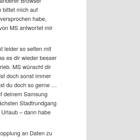
 anderer Browser
 bittet mich auf
h versprochen habe,
e von MS antwortet mir
 leider so selten mit
das es dir wieder besser
hrieb. MS wünscht dir
llst doch sonst immer
gst du doch so gerne …
 auf deinem Samsung
nächsten Stadtrundgang
n Urlaub – dann habe
kopplung an Daten zu