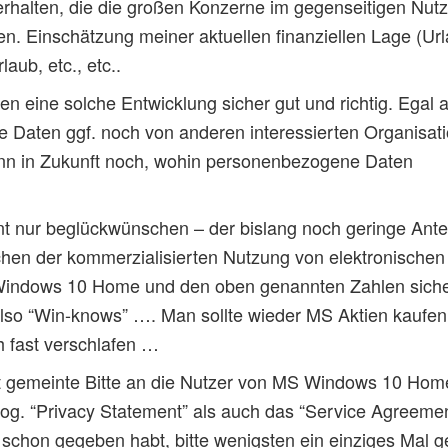
halten, die die großen Konzerne im gegenseitigen Nut
n. Einschätzung meiner aktuellen finanziellen Lage (Urla
aub, etc., etc..
n eine solche Entwicklung sicher gut und richtig. Egal 
 Daten ggf. noch von anderen interessierten Organisat
enn in Zukunft noch, wohin personenbezogene Daten
 nur beglückwünschen – der bislang noch geringe Antei
chen der kommerzialisierten Nutzung von elektronischen
 Windows 10 Home und den oben genannten Zahlen sich
also “Win-knows” …. Man sollte wieder MS Aktien kaufen
h fast verschlafen …
t gemeinte Bitte an die Nutzer von MS Windows 10 Hom
og. “Privacy Statement” als auch das “Service Agreemen
schon gegeben habt, bitte wenigsten ein einziges Mal 