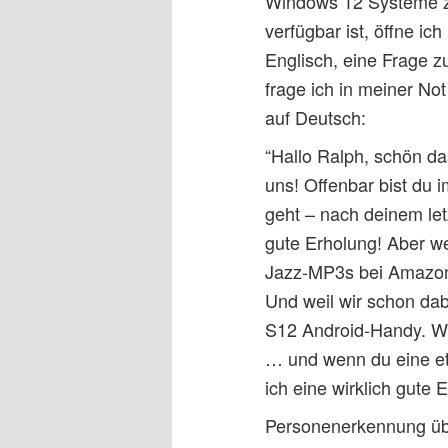
Windows 12 Systeme zu
verfügbar ist, öffne ic
Englisch, eine Frage z
frage ich in meiner No
auf Deutsch:
“Hallo Ralph, schön da
uns! Offenbar bist du i
geht – nach deinem let
gute Erholung! Aber we
Jazz-MP3s bei Amazon.
Und weil wir schon da
S12 Android-Handy. Wi
… und wenn du eine et
ich eine wirklich gute 
Personenerkennung üb