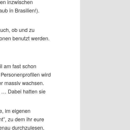
zen inzwischen
ub in Brasilien!).
auch, ob und zu
ionen benutzt werden.
l am fast schon
 Personenprofilen wird
er massiv wachsen.
 … Dabei hatten sie
e, im eigenen
t”, zu dem ihr eure
genau durchzulesen,