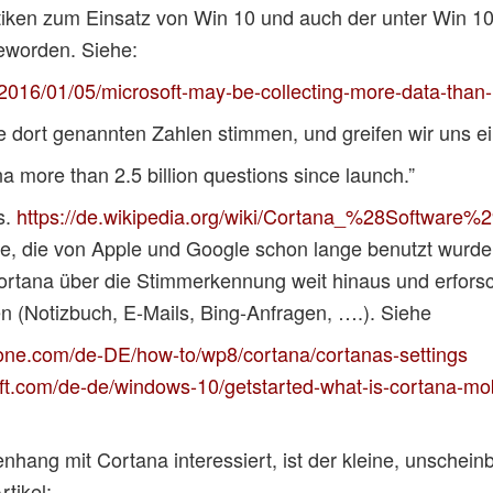
stiken zum Einsatz von Win 10 und auch der unter Win 1
worden. Siehe:
2016/01/05/microsoft-may-be-collecting-more-data-than-in
 dort genannten Zahlen stimmen, und greifen wir uns ei
 more than 2.5 billion questions since launch.”
s.
https://de.wikipedia.org/wiki/Cortana_%28Software%
e, die von Apple und Google schon lange benutzt wurde
rtana über die Stimmerkennung weit hinaus und erforsch
n (Notizbuch, E-Mails, Bing-Anfragen, ….). Siehe
ne.com/de-DE/how-to/wp8/cortana/cortanas-settings
ft.com/de-de/windows-10/getstarted-what-is-cortana-mo
ang mit Cortana interessiert, ist der kleine, unschein
tikel: