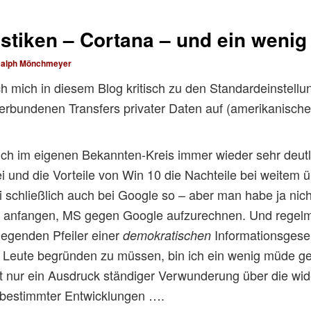
istiken – Cortana – und ein weni
alph Mönchmeyer
ich mich in diesem Blog kritisch zu den Standardeinstel
rbundenen Transfers privater Daten auf (amerikanische
uch im eigenen Bekannten-Kreis immer wieder sehr deutl
sei und die Vorteile von Win 10 die Nachteile bei weitem
schließlich auch bei Google so – aber man habe ja nic
amit anfangen, MS gegen Google aufzurechnen. Und regel
legenden Pfeiler einer
Informationsgesell
demokratischen
e Leute begründen zu müssen, bin ich ein wenig müde g
xt nur ein Ausdruck ständiger Verwunderung über die wid
 bestimmter Entwicklungen ….