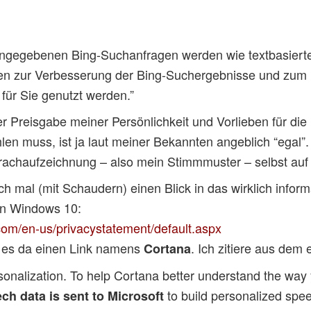
ngegebenen Bing-Suchanfragen werden wie textbasiert
n zur Verbesserung der Bing-Suchergebnisse und zum B
ür Sie genutzt werden.”
er Preisgabe meiner Persönlichkeit und Vorlieben für di
en muss, ist ja laut meiner Bekannten angeblich “egal”. 
rachaufzeichnung – also mein Stimmmuster – selbst au
h mal (mit Schaudern) einen Blick in das wirklich inform
on Windows 10:
com/en-us/privacystatement/default.aspx
t es da einen Link namens
. Ich zitiere aus dem
Cortana
onalization. To help Cortana better understand the way
to build personalized sp
ch data is sent to Microsoft