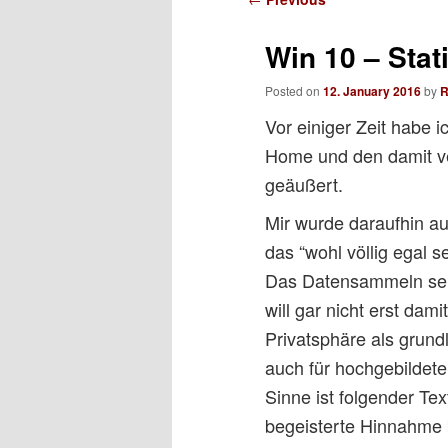
navigation
Win 10 – Stat
Posted on
12. January 2016
by
R
Vor einiger Zeit habe 
Home und den damit ve
geäußert.
Mir wurde daraufhin a
das “wohl völlig egal 
Das Datensammeln sei 
will gar nicht erst d
Privatsphäre als grund
auch für hochgebildet
Sinne ist folgender Te
begeisterte Hinnahme