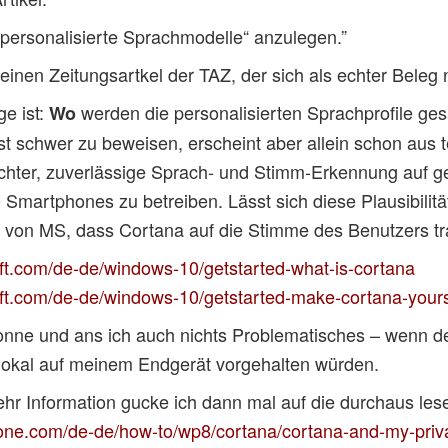
 „personalisierte Sprachmodelle“ anzulegen.”
einen Zeitungsartkel der TAZ, der sich als echter Beleg n
e ist:
werden die personalisierten Sprachprofile g
Wo
st schwer zu beweisen, erscheint aber allein schon aus
 leichter, zuverlässige Sprach- und Stimm-Erkennung auf 
 Smartphones zu betreiben. Lässt sich diese Plausibili
l von MS, dass Cortana auf die Stimme des Benutzers tr
ft.com/de-de/windows-10/getstarted-what-is-cortana
oft.com/de-de/windows-10/getstarted-make-cortana-your
onne und ans ich auch nichts Problematisches – wenn d
 lokal auf meinem Endgerät vorgehalten würden.
hr Information gucke ich dann mal auf die durchaus les
ne.com/de-de/how-to/wp8/cortana/cortana-and-my-priv