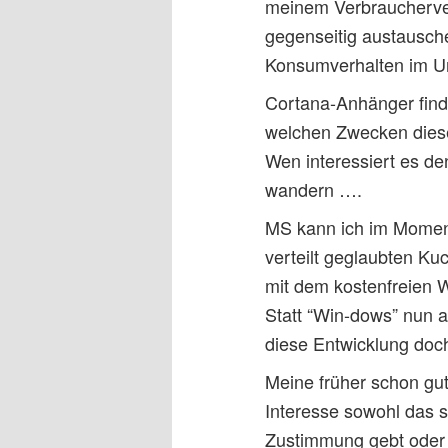
meinem Verbraucherver
gegenseitig austausche
Konsumverhalten im Url
Cortana-Anhänger finde
welchen Zwecken diese
Wen interessiert es d
wandern ….
MS kann ich im Moment
verteilt geglaubten Ku
mit dem kostenfreien
Statt “Win-dows” nun 
diese Entwicklung doc
Meine früher schon gu
Interesse sowohl das s
Zustimmung gebt oder 