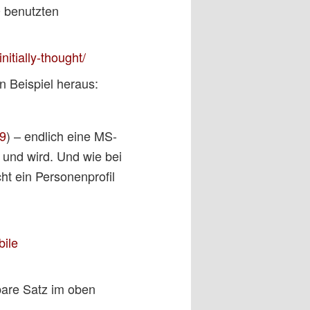
0 benutzten
itially-thought/
n Beispiel heraus:
29
) – endlich eine MS-
 und wird. Und wie bei
t ein Personenprofil
bile
bare Satz im oben