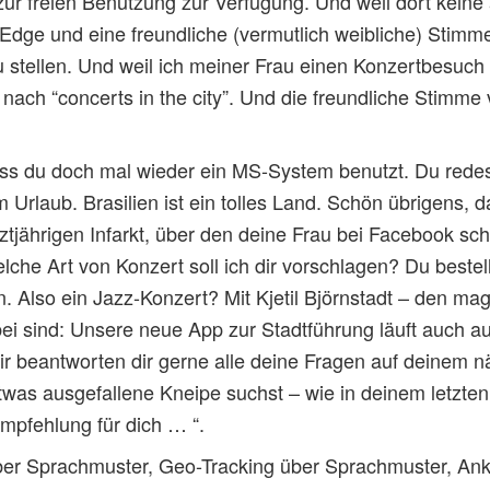
r freien Benutzung zur Verfügung. Und weil dort keine
h Edge und eine freundliche (vermutlich weibliche) Stimme
u stellen. Und weil ich meiner Frau einen Konzertbesuc
t nach “concerts in the city”. Und die freundliche Stimm
ss du doch mal wieder ein MS-System benutzt. Du redest
m Urlaub. Brasilien ist ein tolles Land. Schön übrigens, 
ztjährigen Infarkt, über den deine Frau bei Facebook sc
lche Art von Konzert soll ich dir vorschlagen? Du beste
 Also ein Jazz-Konzert? Mit Kjetil Björnstadt – den ma
bei sind: Unsere neue App zur Stadtführung läuft auch
r beantworten dir gerne alle deine Fragen auf deinem 
was ausgefallene Kneipe suchst – wie in deinem letzte
Empfehlung für dich … “.
er Sprachmuster, Geo-Tracking über Sprachmuster, An