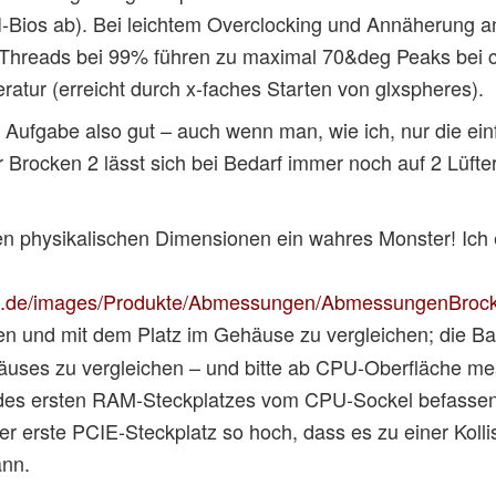
I-Bios ab). Bei leichtem Overclocking und Annäherung an
-Threads bei 99% führen zu maximal 70&deg Peaks bei c
atur (erreicht durch x-faches Starten von glxspheres).
ne Aufgabe also gut – auch wenn man, wie ich, nur die ein
r Brocken 2 lässt sich bei Bedarf immer noch auf 2 Lüfte
nen physikalischen Dimensionen ein wahres Monster! Ich
hn.de/images/Produkte/Abmessungen/AbmessungenBrock
en und mit dem Platz im Gehäuse zu vergleichen; die B
häuses zu vergleichen – und bitte ab CPU-Oberfläche me
des ersten RAM-Steckplatzes vom CPU-Sockel befassen.
er erste PCIE-Steckplatz so hoch, dass es zu einer Kolli
nn.