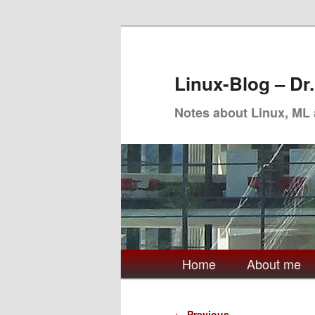
Skip
to
primary
Linux-Blog – Dr
content
Notes about Linux, ML
Main
Home
About me
menu
Post
←
Previous