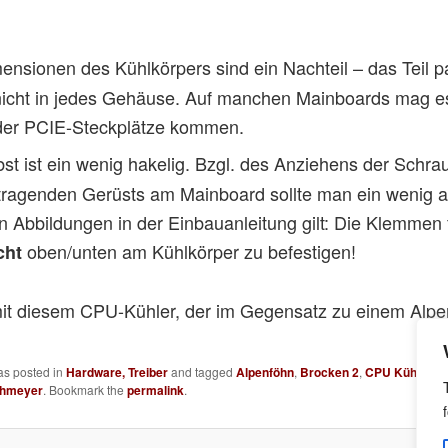
nsionen des Kühlkörpers sind ein Nachteil – das Teil pa
icht in jedes Gehäuse. Auf manchen Mainboards mag es
er PCIE-Steckplätze kommen.
st ist ein wenig hakelig. Bzgl. des Anziehens der Schrau
tragenden Gerüsts am Mainboard sollte man ein wenig 
 Abbildungen in der Einbauanleitung gilt: Die Klemmen f
oben/unten am Kühlkörper zu befestigen!
cht
it diesem CPU-Kühler, der im Gegensatz zu einem Alpe
as posted in
Hardware, Treiber
and tagged
Alpenföhn
,
Brocken 2
,
CPU Kühlung
,
chmeyer
. Bookmark the
permalink
.