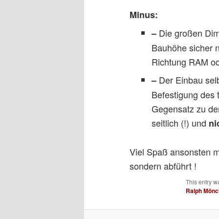
Minus:
Die großen Dime
–
Bauhöhe sicher n
Richtung RAM od
Der Einbau selb
–
Befestigung des 
Gegensatz zu den
seitlich (!) und
ni
Viel Spaß ansonsten m
sondern abführt !
This entry w
Ralph Mön