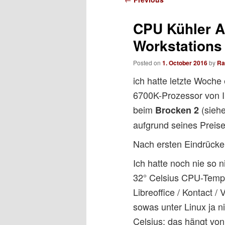
navigation
CPU Kühler A
Workstations
Posted on
1. October 2016
by
Ra
ich hatte letzte Woche
6700K-Prozessor von I
beim
(sieh
Brocken 2
aufgrund seines Preise
Nach ersten Eindrücke
Ich hatte noch nie so
32° Celsius CPU-Tempe
Libreoffice / Kontact 
sowas unter Linux ja n
Celsius; das hängt vo