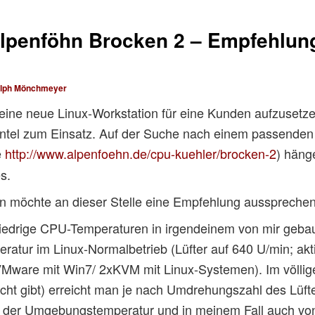
lpenföhn Brocken 2 – Empfehlung
lph Mönchmeyer
 eine neue Linux-Workstation für eine Kunden aufzusetze
ntel zum Einsatz. Auf der Suche nach einem passenden L
e
http://www.alpenfoehn.de/cpu-kuehler/brocken-2
) hänge
s.
n möchte an dieser Stelle eine Empfehlung aussprechen
 niedrige CPU-Temperaturen in irgendeinem von mir geba
ratur im Linux-Normalbetrieb (Lüfter auf 640 U/min; a
/ VMware mit Win7/ 2xKVM mit Linux-Systemen). Im völlig
icht gibt) erreicht man je nach Umdrehungszahl des Lüfte
n der Umgebungstemperatur und in meinem Fall auch v