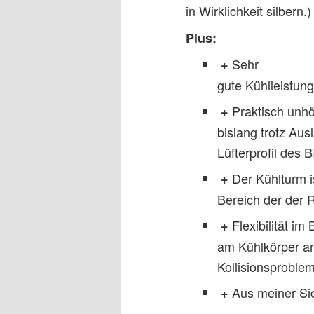
in Wirklichkeit silbern.)
Plus:
Sehr
+
gute Kühlleistung
Praktisch unhör
+
bislang trotz Au
Lüfterprofil des 
Der Kühlturm i
+
Bereich der der R
Flexibilität im
+
am Kühlkörper a
Kollisionsproble
Aus meiner Sic
+