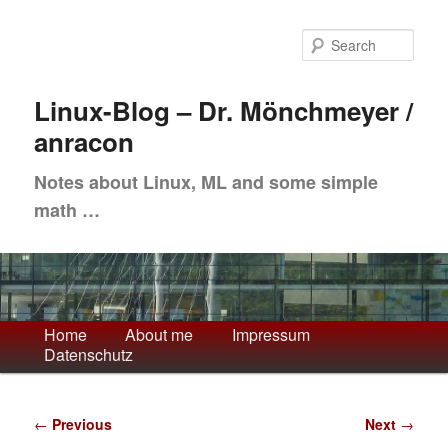
Skip
to
Sea
primary
content
Linux-Blog – Dr. Mönchmeyer /
anracon
Notes about Linux, ML and some simple
math …
Main
Home
About me
Impressum
Datenschutz
menu
Post
←
Previous
Next
→