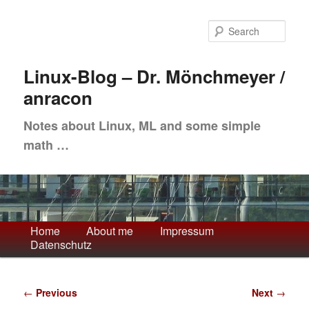
Skip
to
Sea
primary
content
Linux-Blog – Dr. Mönchmeyer /
anracon
Notes about Linux, ML and some simple
math …
Main
Home
About me
Impressum
Datenschutz
menu
Post
←
Previous
Next
→