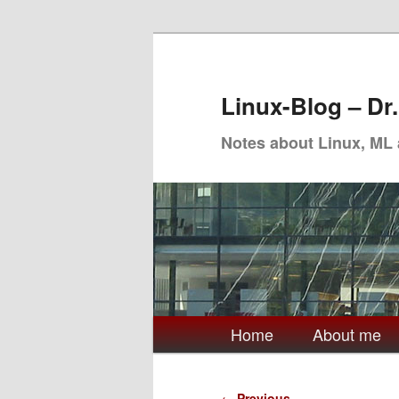
Skip
to
primary
Linux-Blog – Dr
content
Notes about Linux, ML
Main
Home
About me
menu
Post
←
Previous