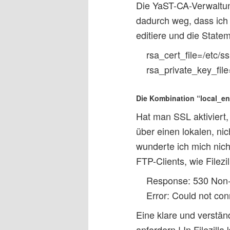
Die YaST-CA-Verwaltung
dadurch weg, dass ich
editiere und die State
rsa_cert_file=/etc/s
rsa_private_key_file
Die Kombination “local_en
Hat man SSL aktiviert
über einen lokalen, nic
wunderte ich mich nic
FTP-Clients, wie Filez
Response: 530 Non-
Error: Could not con
Eine klare und verstän
anfordern ! In Filezill