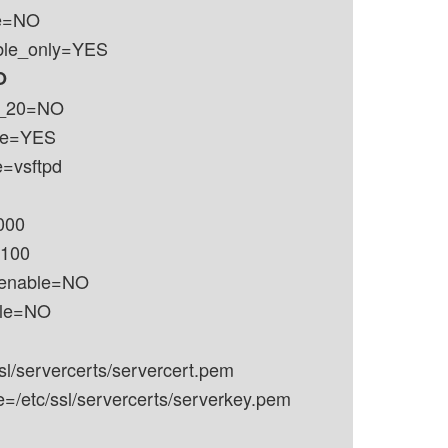
e=NO
ble_only=YES
O
t_20=NO
ble=YES
=vsftpd
000
0100
_enable=NO
ble=NO
ssl/servercerts/servercert.pem
e=/etc/ssl/servercerts/serverkey.pem