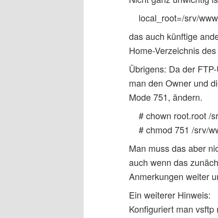
local_root=/srv/ww
das auch künftige ande
Home-Verzeichnis des
Übrigens: Da der FTP-U
man den Owner und die 
Mode 751, ändern.
# chown root.root /
# chmod 751 /srv/w
Man muss das aber nich
auch wenn das zunächst
Anmerkungen weiter u
Ein weiterer Hinweis:
Konfiguriert man vsftp