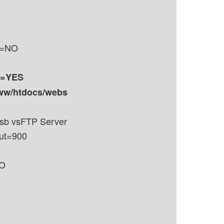
e=NO
r=YES
www/htdocs/webs
sb vsFTP Server
out=900
NO