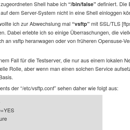
m zugeordneten Shell habe ich
definiert. Die 
“/bin/false”
auf dem Server-System nicht in eine Shell einloggen kö
wollte ich zur Abwechslung mal
mit SSL/TLS [ftps]
“vsftp”
n. Dabei erlebte ich so einige Überraschungen, die viell
sich an vsftp heranwagen oder von früheren Opensuse-V
inem Fall für die Testserver, die nur aus einem lokalen N
ielle Rolle, aber wenn man einen solchen Service aufsetz
Basis.
nts der “/etc/vsftp.conf” sehen daher wie folgt aus:
S
le=YES
ure