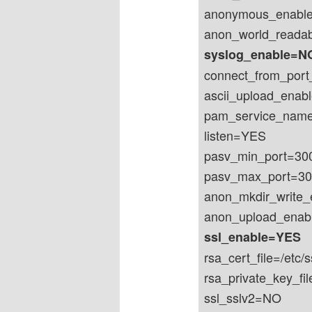
anonymous_enabl
anon_world_reada
syslog_enable=N
connect_from_por
ascii_upload_ena
pam_service_name
listen=YES
pasv_min_port=30
pasv_max_port=3
anon_mkdir_write
anon_upload_ena
ssl_enable=YES
rsa_cert_file=/etc/
rsa_private_key_fil
ssl_sslv2=NO