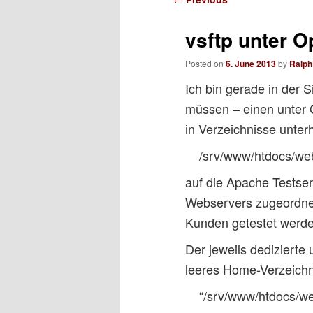
navigation
vsftp unter O
Posted on
6. June 2013
by
Ralp
Ich bin gerade in der 
müssen – einen unter 
in Verzeichnisse unter
/srv/www/htdocs/we
auf die Apache Testser
Webservers zugeordnet
Kunden getestet werde
Der jeweils dedizierte
leeres Home-Verzeichn
“/srv/www/htdocs/w