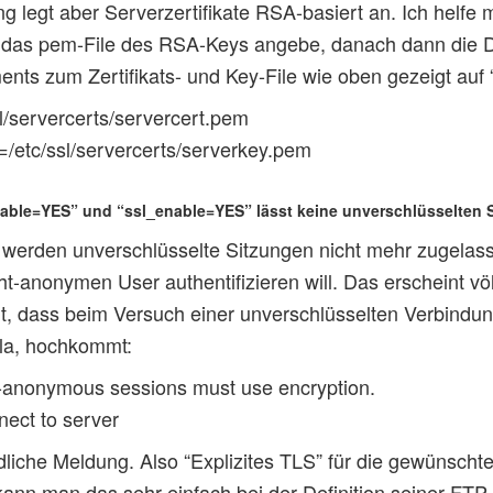
 legt aber Serverzertifikate RSA-basiert an. Ich helfe m
 das pem-File des RSA-Keys angebe, danach dann die Da
ments zum Zertifikats- und Key-File wie oben gezeigt au
sl/servercerts/servercert.pem
=/etc/ssl/servercerts/serverkey.pem
able=YES” und “ssl_enable=YES” lässt keine unverschlüsselten 
, werden unverschlüsselte Sitzungen nicht mehr zugela
ht-anonymen User authentifizieren will. Das erscheint völ
ht, dass beim Versuch einer unverschlüsselten Verbindu
illa, hochkommt:
anonymous sessions must use encryption.
nect to server
dliche Meldung. Also “Explizites TLS” für die gewünsch
a kann man das sehr einfach bei der Definition seiner FTP