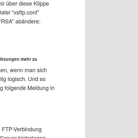
ir über diese Klippe
tei “vsftp.conf”
f “RSA” abändere:
Sitzungen mehr zu
ssen, wenn man sich
lig logisch. Und so
ng folgende Meldung in
te FTP-Verbindung
-Server hinterlegen.