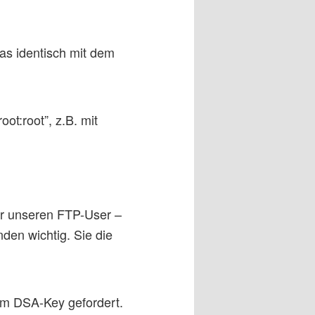
das identisch mit dem
t:root”, z.B. mit
ür unseren FTP-User –
den wichtig. Sie die
nem DSA-Key gefordert.