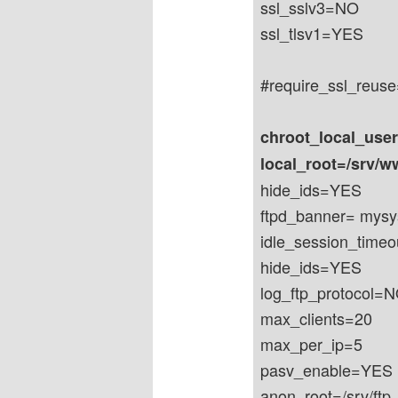
ssl_sslv3=NO
ssl_tlsv1=YES
#require_ssl_reus
chroot_local_use
local_root=/srv/
hide_ids=YES
ftpd_banner= mysy
idle_session_time
hide_ids=YES
log_ftp_protocol=
max_clients=20
max_per_ip=5
pasv_enable=YES
anon_root=/srv/ftp