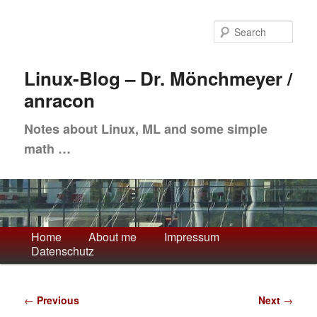
Skip
to
Sea
primary
content
Linux-Blog – Dr. Mönchmeyer /
anracon
Notes about Linux, ML and some simple
math …
Main
Home
About me
Impressum
Datenschutz
menu
Post
←
Previous
Next
→