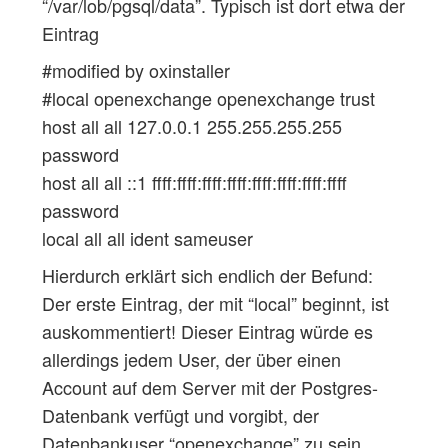
“/var/lob/pgsql/data”. Typisch ist dort etwa der
Eintrag
#modified by oxinstaller
#local openexchange openexchange trust
host all all 127.0.0.1 255.255.255.255
password
host all all ::1 ffff:ffff:ffff:ffff:ffff:ffff:ffff:ffff
password
local all all ident sameuser
Hierdurch erklärt sich endlich der Befund:
Der erste Eintrag, der mit “local” beginnt, ist
auskommentiert! Dieser Eintrag würde es
allerdings jedem User, der über einen
Account auf dem Server mit der Postgres-
Datenbank verfügt und vorgibt, der
Datenbankuser “openexchange” zu sein,