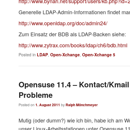
http://www.bynari.net/support/users/kb.php?id=
Generelle LDAP-Admin-Informationen findet man
http://www.openldap.org/doc/admin24/
Zum Einsatz der BDB als LDAP-Backen siehe:
http://www.zytrax.com/books/ldap/ch6/bdb.html
Posted in
LDAP
,
Open-Xchange
,
Open-Xchange 5
Opensuse 11.4 – Kontact/Kmail 
Probleme
Posted on
1. August 2011
by
Ralph Mönchmeyer
Mutig (oder dumm?) wie ich bin, habe ich am 
unser Linux-Arbeitsstationen unter Opensuse 1