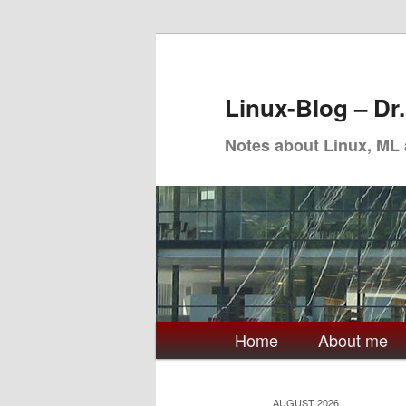
Skip
Skip
to
to
primary
secondary
Linux-Blog – Dr
content
content
Notes about Linux, ML
Main
Home
About me
menu
AUGUST 2026