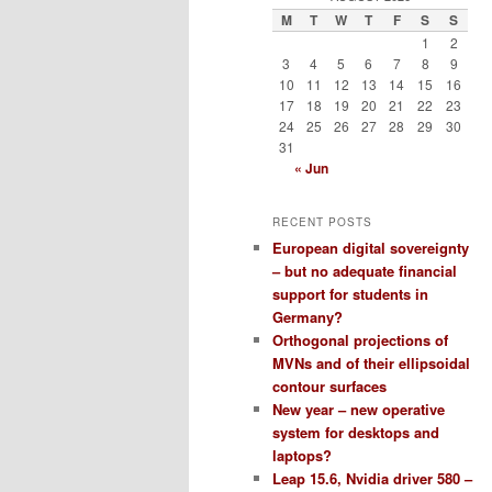
M
T
W
T
F
S
S
1
2
3
4
5
6
7
8
9
10
11
12
13
14
15
16
17
18
19
20
21
22
23
24
25
26
27
28
29
30
31
« Jun
RECENT POSTS
European digital sovereignty
– but no adequate financial
support for students in
Germany?
Orthogonal projections of
MVNs and of their ellipsoidal
contour surfaces
New year – new operative
system for desktops and
laptops?
Leap 15.6, Nvidia driver 580 –