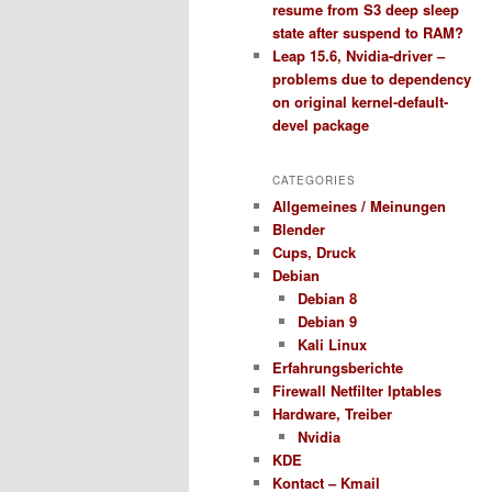
resume from S3 deep sleep
state after suspend to RAM?
Leap 15.6, Nvidia-driver –
problems due to dependency
on original kernel-default-
devel package
CATEGORIES
Allgemeines / Meinungen
Blender
Cups, Druck
Debian
Debian 8
Debian 9
Kali Linux
Erfahrungsberichte
Firewall Netfilter Iptables
Hardware, Treiber
Nvidia
KDE
Kontact – Kmail