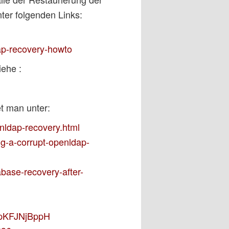
ter folgenden Links:
ap-recovery-howto
iehe :
t man unter:
nldap-recovery.html
g-a-corrupt-openldap-
abase-recovery-after-
kpKFJNjBppH