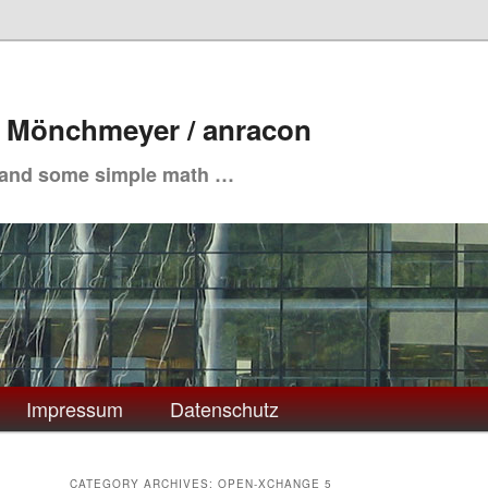
. Mönchmeyer / anracon
 and some simple math …
Impressum
Datenschutz
CATEGORY ARCHIVES:
OPEN-XCHANGE 5