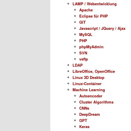
LAMP / Webentwicklung
Apache
Eclipse für PHP
GIT
Javascript / JQuery / Ajax
MySQL
PHP
phpMyAdmin
SVN
vsftp
LDAP
LibreOffice, OpenOffice
Linux 3D Desktop
Linux-Container
Machine Learning
Autoencoder
Cluster Algorithms
CNNs
DeepDream
GPT
Keras