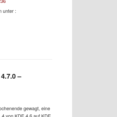
236
 unter :
4.7.0 –
Wochenende gewagt, eine
1.4 von KDE 4.6 auf KDE