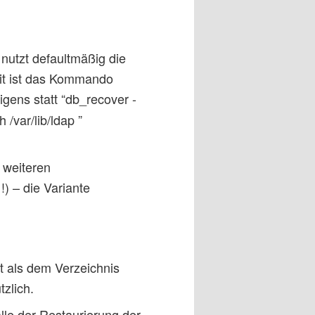
utzt defaultmäßig die
it ist das Kommando
igens statt “db_recover -
/var/lib/ldap ”
 weiteren
) – die Variante
 als dem Verzeichnis
tzlich.
lle der Restaurierung der