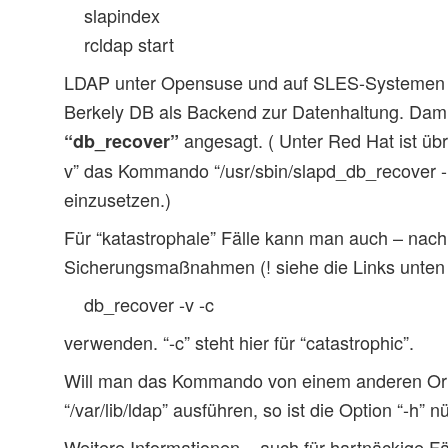
slapindex
rcldap start
LDAP unter Opensuse und auf SLES-Systemen n
Berkely DB als Backend zur Datenhaltung. Dam
angesagt. ( Unter Red Hat ist übr
“db_recover”
v” das Kommando “/usr/sbin/slapd_db_recover -h 
einzusetzen.)
Für “katastrophale” Fälle kann man auch – nach
Sicherungsmaßnahmen (! siehe die Links unten !
db_recover -v -c
verwenden. “-c” steht hier für “catastrophic”.
Will man das Kommando von einem anderen Ort
“/var/lib/ldap” ausführen, so ist die Option “-h” nü
Weitere Informationen – auch für hartnäckige Fä