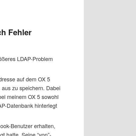
h Fehler
größeres LDAP-Problem
Adresse auf dem OX 5
 aus zu speichern. Dabei
 bei meinem OX 5 sowohl
AP-Datenbank hinterlegt
look-Benutzer erhalten,
t hatte. Seine “von”-