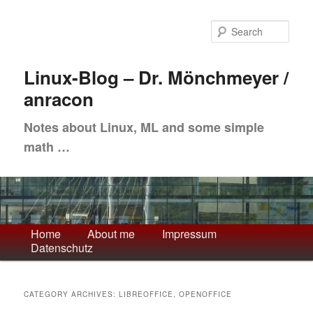
Skip
Skip
to
to
Sea
primary
secondary
content
content
Linux-Blog – Dr. Mönchmeyer /
anracon
Notes about Linux, ML and some simple
math …
Main
Home
About me
Impressum
Datenschutz
menu
CATEGORY ARCHIVES:
LIBREOFFICE, OPENOFFICE