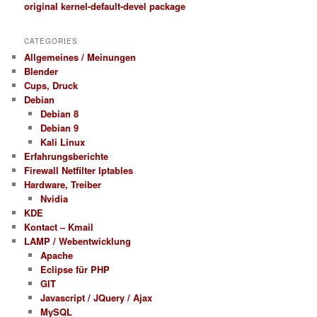
original kernel-default-devel package
CATEGORIES
Allgemeines / Meinungen
Blender
Cups, Druck
Debian
Debian 8
Debian 9
Kali Linux
Erfahrungsberichte
Firewall Netfilter Iptables
Hardware, Treiber
Nvidia
KDE
Kontact – Kmail
LAMP / Webentwicklung
Apache
Eclipse für PHP
GIT
Javascript / JQuery / Ajax
MySQL