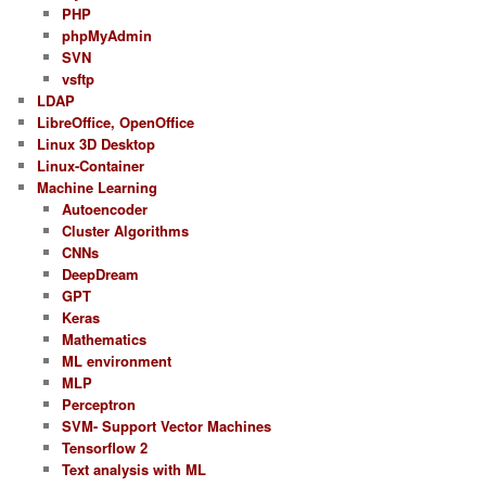
PHP
phpMyAdmin
SVN
vsftp
LDAP
LibreOffice, OpenOffice
Linux 3D Desktop
Linux-Container
Machine Learning
Autoencoder
Cluster Algorithms
CNNs
DeepDream
GPT
Keras
Mathematics
ML environment
MLP
Perceptron
SVM- Support Vector Machines
Tensorflow 2
Text analysis with ML