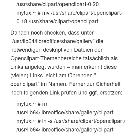
/usr/share/clipart/openclipart-0.20
mytux:~ # mv /usr/share/clipart/openclipart-
0.18 /usr/share/clipart/openclipart
Danach noch checken, dass unter
“/usr/lib64/libreoffice/share/gallery” die
notwendigen deskriptiven Dateien der
Openclipart-Themenbereiche tatsächlich als
Links angelegt wurden – man erkennt diese
(vielen) Links leicht am führenden ”
openclipart” im Namen. Ferner zur Sicherheit
noch folgenden Link prüfen und ggf. ersetzen:
mytux:~ # rm
/usr/lib64/libreoffice/share/gallery/clipart
mytux:~ # ln -s /usr/share/clipart/openclipart/
/usr/lib64/libreoffice/share/gallery/clipart