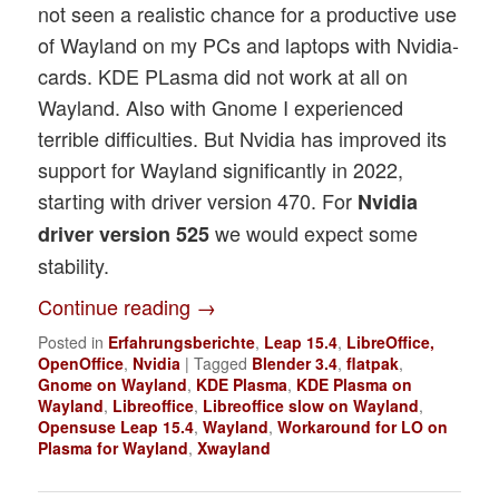
not seen a realistic chance for a productive use
of Wayland on my PCs and laptops with Nvidia-
cards. KDE PLasma did not work at all on
Wayland. Also with Gnome I experienced
terrible difficulties. But Nvidia has improved its
support for Wayland significantly in 2022,
starting with driver version 470. For
Nvidia
we would expect some
driver version 525
stability.
Continue reading
→
Posted in
Erfahrungsberichte
,
Leap 15.4
,
LibreOffice,
OpenOffice
,
Nvidia
|
Tagged
Blender 3.4
,
flatpak
,
Gnome on Wayland
,
KDE Plasma
,
KDE Plasma on
Wayland
,
Libreoffice
,
Libreoffice slow on Wayland
,
Opensuse Leap 15.4
,
Wayland
,
Workaround for LO on
Plasma for Wayland
,
Xwayland