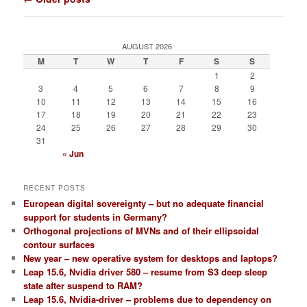
navigation
AUGUST 2026
M
T
W
T
F
S
S
1
2
3
4
5
6
7
8
9
10
11
12
13
14
15
16
17
18
19
20
21
22
23
24
25
26
27
28
29
30
31
« Jun
RECENT POSTS
European digital sovereignty – but no adequate financial
support for students in Germany?
Orthogonal projections of MVNs and of their ellipsoidal
contour surfaces
New year – new operative system for desktops and laptops?
Leap 15.6, Nvidia driver 580 – resume from S3 deep sleep
state after suspend to RAM?
Leap 15.6, Nvidia-driver – problems due to dependency on