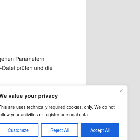
eigenen Parametern
-Datei prüfen und die
ermeiden. Es liegt
We value your privacy
 erledigt.
This site uses technically required cookies, only. We do not
nk
.
follow your activities or register personal data.
Customize
Reject All
Accept All