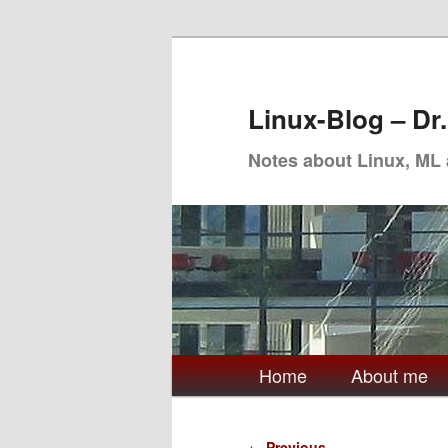
Skip
to
primary
Linux-Blog – Dr
content
Notes about Linux, ML
Main
Home
About me
menu
Post
←
Previous