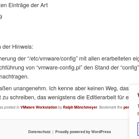
en Einträge der Art
9
 der Hinweis:
erung der “/etc/vmware/config” mit allen erarbeiteten 
hführung von “vmware-config.pl” den Stand der “config”
 nachtragen.
ßen unangenehm. Ich kenne aber keinen Weg, das zu v
t zu schreiben, das wenigstens die Editierarbeit für einen
as posted in
VMware Workstation
by
Ralph Mönchmeyer
. Bookmark the
permali
Datenschutz
Proudly powered by WordPress