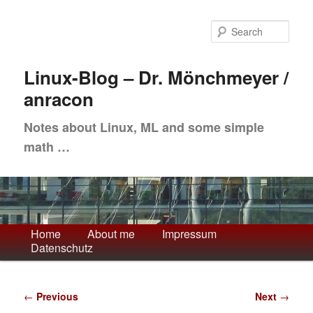
Skip
to
Sea
primary
content
Linux-Blog – Dr. Mönchmeyer /
anracon
Notes about Linux, ML and some simple
math …
Main
Home
About me
Impressum
Datenschutz
menu
Post
←
Previous
Next
→