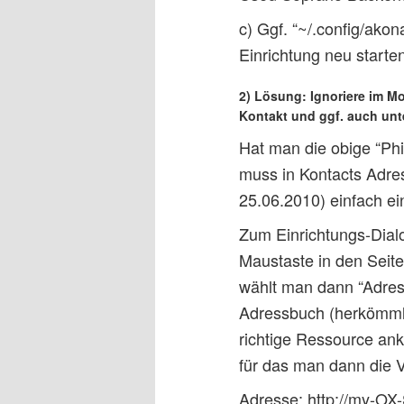
c) Ggf. “~/.config/ako
Einrichtung neu starte
2) Lösung: Ignoriere im M
Kontakt und ggf. auch unt
Hat man die obige “Phi
muss in Kontacts Adre
25.06.2010) einfach ei
Zum Einrichtungs-Dial
Maustaste in den Seit
wählt man dann “Adres
Adressbuch (herkömmlic
richtige Ressource ank
für das man dann die V
Adresse: http://my-OX