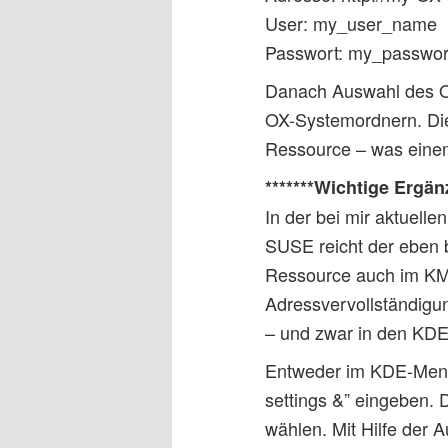
User: my_user_name
Passwort: my_passwo
Danach Auswahl des OX
OX-Systemordnern. Die
Ressource – was einem 
*******Wichtige Ergän
In der bei mir aktuell
SUSE reicht der eben b
Ressource auch im KMa
Adressvervollständig
– und zwar in den KDE
Entweder im KDE-Menü 
settings &” eingeben. 
wählen. Mit Hilfe der 