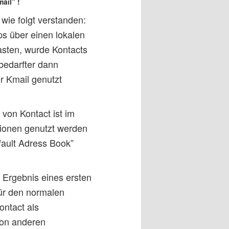
ail” !
ie folgt verstanden:
s über einen lokalen
asten, wurde Kontacts
bedarfter dann
r Kmail genutzt
von Kontact ist im
tionen genutzt werden
fault Adress Book”
s Ergebnis eines ersten
für den normalen
ontact als
von anderen