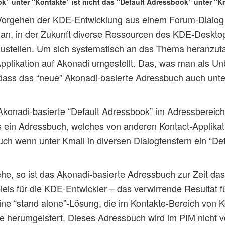
k” unter “Kontakte” ist nicht das “Default Adressbook” unter “Km
 Vorgehen der KDE-Entwicklung aus einem Forum-Dialog w
lan, in der Zukunft diverse Ressourcen des KDE-Desktop
zustellen. Um sich systematisch an das Thema heranzut
pplikation auf Akonadi umgestellt. Das, was man als Un
h, dass das “neue” Akonadi-basierte Adressbuch auch unte
Akonadi-basierte “Default Adressbook” im Adressbereich 
 ein Adressbuch, welches von anderen Kontact-Applika
ch wenn unter Kmail in diversen Dialogfenstern ein “De
ehe, so ist das Akonadi-basierte Adressbuch zur Zeit da
els für die KDE-Entwickler – das verwirrende Resultat 
ine “stand alone”-Lösung, die im Kontakte-Bereich von K
be herumgeistert. Dieses Adressbuch wird im PIM nicht 