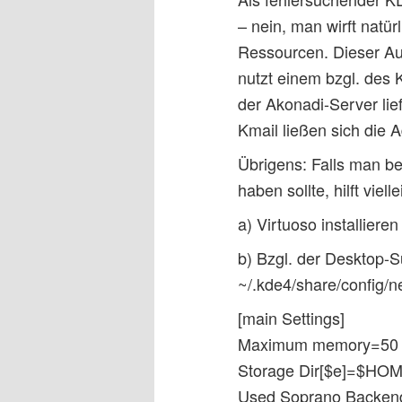
– nein, man wirft natü
Ressourcen. Dieser Aus
nutzt einem bzgl. des K
der Akonadi-Server li
Kmail ließen sich die 
Übrigens: Falls man b
haben sollte, hilft viel
a) Virtuoso installieren
b) Bzgl. der Desktop-
~/.kde4/share/config/
[main Settings]
Maximum memory=50
Storage Dir[$e]=$HOM
Used Soprano Backen