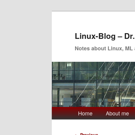
Skip
to
primary
Linux-Blog – Dr
content
Notes about Linux, ML
Main
Home
About me
menu
Post
←
Previous