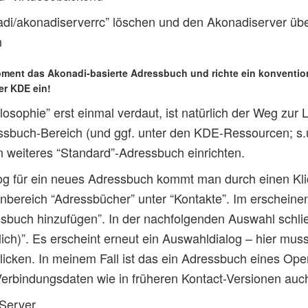
nadi/akonadiserverrc” löschen und den Akonadiserver üb
n
oment das Akonadi-basierte Adressbuch und richte ein konventio
er KDE ein!
losophie” erst einmal verdaut, ist natürlich der Weg zur 
ssbuch-Bereich (und ggf. unter den KDE-Ressourcen; s
n weiteres “Standard”-Adressbuch einrichten.
og für ein neues Adressbuch kommt man durch einen Klic
enbereich “Adressbücher” unter “Kontakte”. Im erschei
sbuch hinzufügen”. In der nachfolgenden Auswahl schli
h)”. Es erscheint erneut ein Auswahldialog – hier muss
licken. In meinem Fall ist das ein Adressbuch eines O
erbindungsdaten wie in früheren Kontact-Versionen auch
-Server