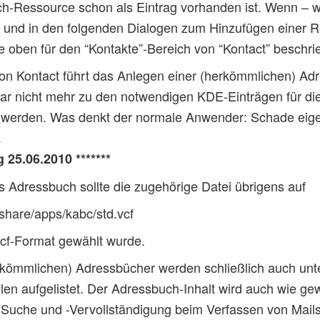
-Ressource schon als Eintrag vorhanden ist. Wenn – wie
n und in den folgenden Dialogen zum Hinzufügen einer R
e oben für den “Kontakte”-Bereich von “Kontact” beschr
von Kontact führt das Anlegen einer (herkömmlichen) A
bar nicht mehr zu den notwendigen KDE-Einträgen für d
n werden. Was denkt der normale Anwender: Schade eigen
.
 25.06.2010 *******
es Adressbuch sollte die zugehörige Datei übrigens auf
share/apps/kabc/std.vcf
cf-Format gewählt wurde.
rkömmlichen) Adressbücher werden schließlich auch unt
en aufgelistet. Der Adressbuch-Inhalt wird auch wie gew
Suche und -Vervollständigung beim Verfassen von Mail