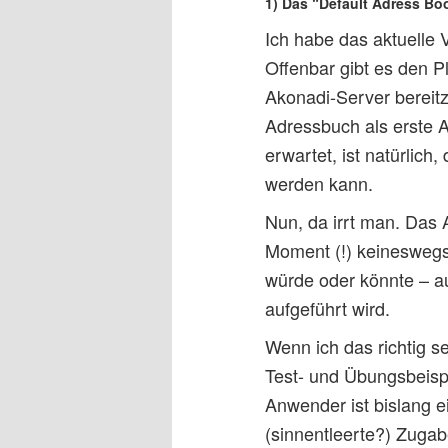
1) Das “Default Adress Boo
Ich habe das aktuelle
Offenbar gibt es den P
Akonadi-Server bereit
Adressbuch als erste A
erwartet, ist natürlic
werden kann.
Nun, da irrt man. Das 
Moment (!) keineswegs
würde oder könnte – au
aufgeführt wird.
Wenn ich das richtig s
Test- und Übungsbeispi
Anwender ist bislang e
(sinnentleerte?) Zuga