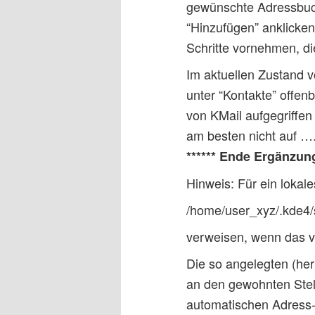
gewünschte Adressbuch
“Hinzufügen” anklicke
Schritte vornehmen, di
Im aktuellen Zustand 
unter “Kontakte” offen
von KMail aufgegriffe
am besten nicht auf …
****** Ende Ergänzung
Hinweis: Für ein lokal
/home/user_xyz/.kde4/
verweisen, wenn das v
Die so angelegten (he
an den gewohnten Stell
automatischen Adress-