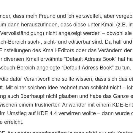
nder, dass mein Freund und ich verzweifelt, aber vergebl
um dann herauszufinden, dass diese unter Kmail (z.B. 
ervollständigung) nicht angezeigt werden – obwohl sie na
-Bereich such-, sicht- und editierbar sind. Da half und h
instellungen des Kmail-Editors oder das Verändern der
r diversen Kmail erwähnte “Default Adress Book” hat halt 
sbuch-Bereich angelegte “Default Adress Book” zu tun.
die dafür Verantwortliche sollte wissen, dass sich das
ßt. Mit einer solchen Idee rechnet man schlicht nicht – i
g auch überhaupt nicht glauben und habe das Ganze 
wischen einem frustrierten Anwender mit einem KDE-Entw
m Umstieg auf KDE 4.4 verwirren wollte – dann wurde di
 erreicht.
DE-Anwender experimentiert ja man nicht nur mit Kontac