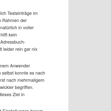
ich Testeinträge im
im Rahmen der
türlich in voller
ilft kein
 Adressbuch-
leider rein gar nix
 einem Anwender
ch selbst konnte es nach
erst nach mehrmaligem
ickler begriffen.
eses Ziel in
t-Einstellungen herum