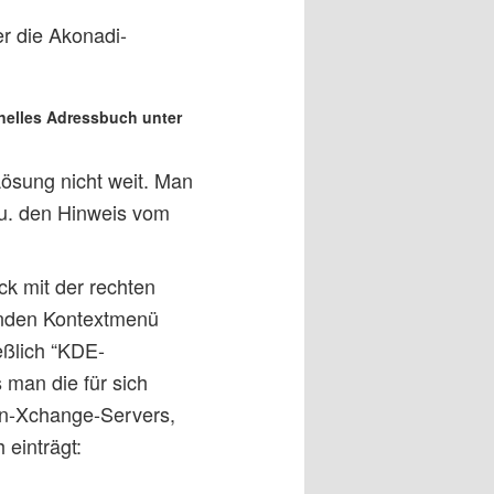
er die Akonadi-
nelles Adressbuch unter
Lösung nicht weit. Man
.u. den Hinweis vom
k mit der rechten
nenden Kontextmenü
eßlich “KDE-
 man die für sich
pen-Xchange-Servers,
 einträgt: