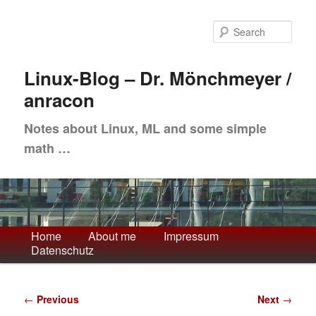
Skip
to
Sea
primary
content
Linux-Blog – Dr. Mönchmeyer /
anracon
Notes about Linux, ML and some simple
math …
Main
Home
About me
Impressum
Datenschutz
menu
Post
←
Previous
Next
→