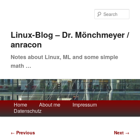
Skip
to
Sea
primary
content
Linux-Blog – Dr. Mönchmeyer /
anracon
Notes about Linux, ML and some simple
math …
Main
Home
About me
Impressum
Datenschutz
menu
Post
←
Previous
Next
→