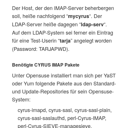
Der Host, der den IMAP-Server beherbergen
soll, heiße nachfolgend “
“. Der
mycyrus
LDAP-Server heiße dagegen “
“.
ldap-serv
Auf dem LDAP-System sei ferner ein Eintrag
für eine Test-Userin “
” angelegt worden
tarja
(Password: TARJAPWD).
Benötigte CYRUS IMAP Pakete
Unter Opensuse installiert man sich per YaST
oder Yum folgende Pakete aus den Standard-
und Update-Repositories für sein Opensuse-
System:
cyrus-imapd, cyrus-sasl, cyrus-sasl-plain,
cyrus-sasl-saslauthd, perl-Cyrus-IMAP,
perl-Cyrus-SIEVE-managesieve,