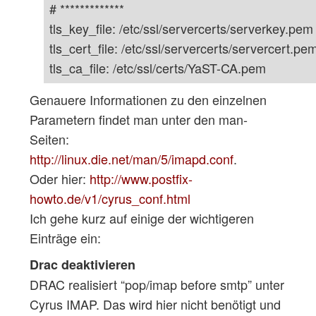
# *************
tls_key_file: /etc/ssl/servercerts/serverkey.pem
tls_cert_file: /etc/ssl/servercerts/servercert.pe
tls_ca_file: /etc/ssl/certs/YaST-CA.pem
Genauere Informationen zu den einzelnen
Parametern findet man unter den man-
Seiten:
http://linux.die.net/man/5/imapd.conf
.
Oder hier:
http://www.postfix-
howto.de/v1/cyrus_conf.html
Ich gehe kurz auf einige der wichtigeren
Einträge ein:
Drac deaktivieren
DRAC realisiert “pop/imap before smtp” unter
Cyrus IMAP. Das wird hier nicht benötigt und