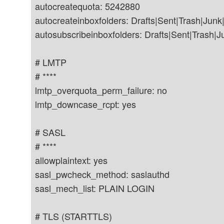
autocreatequota: 5242880
autocreateinboxfolders: Drafts|Sent|Trash|Jun
autosubscribeinboxfolders: Drafts|Sent|Trash|
# LMTP
# ****
lmtp_overquota_perm_failure: no
lmtp_downcase_rcpt: yes
# SASL
# ****
allowplaintext: yes
sasl_pwcheck_method: saslauthd
sasl_mech_list: PLAIN LOGIN
# TLS (STARTTLS)