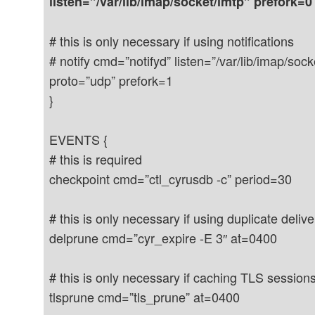
listen=”/var/lib/imap/socket/lmtp” prefork=0
# this is only necessary if using notifications
# notify cmd=”notifyd” listen=”/var/lib/imap/socke
proto=”udp” prefork=1
}
EVENTS {
# this is required
checkpoint cmd=”ctl_cyrusdb -c” period=30
# this is only necessary if using duplicate deliv
delprune cmd=”cyr_expire -E 3″ at=0400
# this is only necessary if caching TLS session
tlsprune cmd=”tls_prune” at=0400