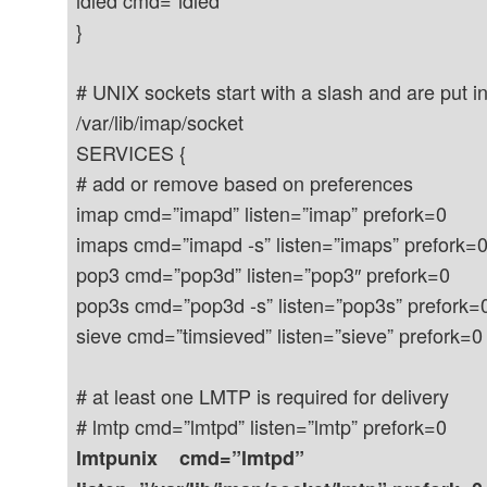
idled cmd=”idled”
}
# UNIX sockets start with a slash and are put in
/var/lib/imap/socket
SERVICES {
# add or remove based on preferences
imap cmd=”imapd” listen=”imap” prefork=0
imaps cmd=”imapd -s” listen=”imaps” prefork=
pop3 cmd=”pop3d” listen=”pop3″ prefork=0
pop3s cmd=”pop3d -s” listen=”pop3s” prefork=
sieve cmd=”timsieved” listen=”sieve” prefork=0
# at least one LMTP is required for delivery
# lmtp cmd=”lmtpd” listen=”lmtp” prefork=0
lmtpunix cmd=”lmtpd”