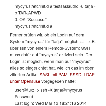
mycyrus:/etc/init.d # testsaslauthd -u tarja -
p TARJAPWD
0: OK “Success.”
mycyrus:/etc/init.d #
Ferner prüfen wir, ob ein Login auf dem
System “mycyrus” für “tarja” möglich ist – z.B.
über ssh von einem Remote-System; SSH
muss dafür auf “mycyrus” aktiviert sein. Der
Login ist möglich, wenn man auf “mycyrus”
alles so eingerichtet hat, wie ich das im oben
zitierten Artikel
SASL mit PAM, SSSD, LDAP
unter Opensuse
vorgegeben hatte:
user@tux:~> ssh -X tarja@mycyrus
Password:
Last login: Wed Mar 12 18:21:16 2014