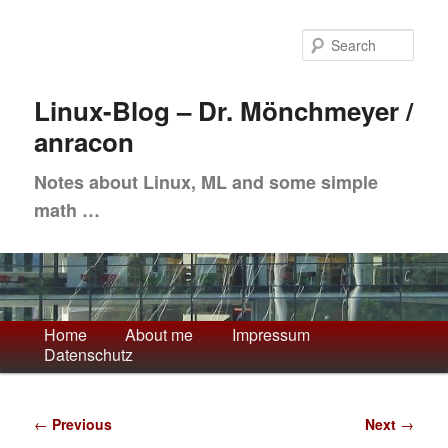
Skip
to
Sea
primary
content
Linux-Blog – Dr. Mönchmeyer /
anracon
Notes about Linux, ML and some simple
math …
Main
Home
About me
Impressum
Datenschutz
menu
Post
←
Previous
Next
→