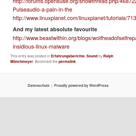
http://forums.opensuse.org/showthread.php/46872
Pulseaudio-a-pain-in-the
http://www.linuxplanet.com/linuxplanet/tutorials/71
And my latest absolute favourite
http://www.beastwithin.org/blogs/wolfheadofselfrep
insidious-linux-malware
This entry was posted in
Erfahrungsberichte
,
Sound
by
Ralph
Mönchmeyer
. Bookmark the
permalink
.
Datenschutz
Proudly powered by WordPress