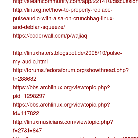
http://steamcommunity.com/app/221410/discussi
http://linuxg.net/how-to-properly-replace-
pulseaudio-with-alsa-on-crunchbag-linux-
and-debian-squeeze/
https://coderwall.com/p/wajiaq
http://linuxhaters.blogspot.de/2008/10/pulse-
my-audio.html
http://forums.fedoraforum.org/showthread.php?
t=288682
https://bbs.archlinux.org/viewtopic.php?
pid=1298297
https://bbs.archlinux.org/viewtopic.php?
id=117822
http://linuxmusicians.com/viewtopic.php?
f=27&t=847