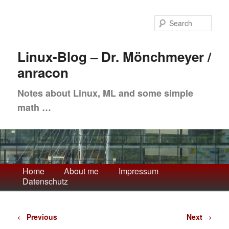
Skip
to
Sea
primary
content
Linux-Blog – Dr. Mönchmeyer /
anracon
Notes about Linux, ML and some simple
math …
Main
Home
About me
Impressum
Datenschutz
menu
Post
←
Previous
Next
→