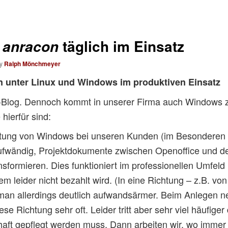
i
täglich im Einsatz
anracon
y
Ralph Mönchmeyer
n unter Linux und Windows im produktiven Einsatz
ux-Blog. Dennoch kommt in unserer Firma auch Windows 
hierfür sind:
eitung von Windows bei unseren Kunden (im Besonderen
ufwändig, Projektdokumente zwischen Openoffice und d
ansformieren. Dies funktioniert im professionellen Umfeld
m leider nicht bezahlt wird. (In eine Richtung – z.B. v
t man allerdings deutlich aufwandsärmer. Beim Anlegen
e Richtung sehr oft. Leider tritt aber sehr viel häufiger 
ft gepflegt werden muss. Dann arbeiten wir, wo immer er