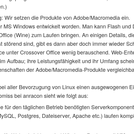
n.)
: Wir setzen die Produkte von Adobe/Macromedia ein.
 für MS Windows entwickelt worden. Man kann Flash un
ffice (Wine) zum Laufen bringen. An einigen Details, di
t störend sind, gibt es dann aber doch immer wieder Sc
nce unter Crossover Office wenig berauschend. Web-Entw
 im Aufbau; ihre Leistungsfähigkeit und ihr Umfang sche
genschaften der Adobe/Macromedia-Produkte vergleichba
r, bei aller Bevorzugung von Linux einen ausgewogenen 
omiss bei anracon sieht wie folgt aus:
lle für den täglichen Betrieb benötigten Serverkompone
QL, Postgres, Dateiserver, Apache etc.) laufen komple