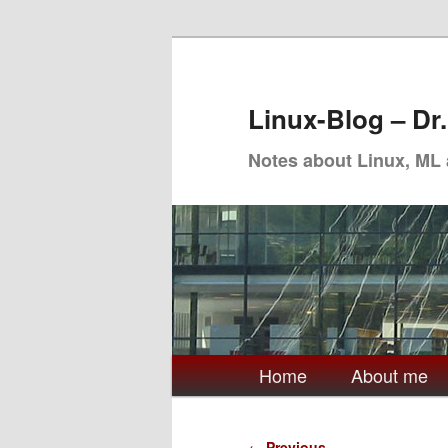
Skip
to
primary
Linux-Blog – Dr
content
Notes about Linux, ML
Main
Home
About me
menu
Post
←
Previous