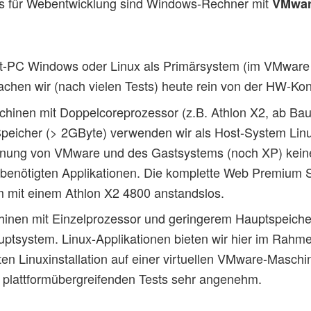
Cs für Webentwicklung sind Windows-Rechner mit
VMwa
nt-PC Windows oder Linux als Primärsystem (im VMware
chen wir (nach vielen Tests) heute rein von der HW-Kon
hinen mit Doppelcoreprozessor (z.B. Athlon X2, ab Ba
eicher (> 2GByte) verwenden wir als Host-System Linux.
dnung von VMware und des Gastsystems (noch XP) keine
benötigten Applikationen. Die komplette Web Premium S
 mit einem Athlon X2 4800 anstandslos.
hinen mit Einzelprozessor und geringerem Hauptspeich
tsystem. Linux-Applikationen bieten wir hier im Rahme
n Linuxinstallation auf einer virtuellen VMware-Maschin
 plattformübergreifenden Tests sehr angenehm.