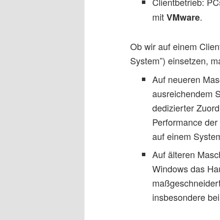
Clientbetrieb: P
mit
.
VMware
Ob wir auf einem Clie
System”) einsetzen, ma
Auf neueren Masc
ausreichendem Sp
dedizierter Zuor
Performance der 
auf einem System
Auf älteren Masc
Windows das Haup
maßgeschneiderte
insbesondere bei