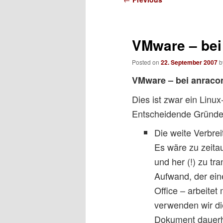
navigation
VMware – be
Posted on
22. September 2007
b
VMware – bei anraco
Dies ist zwar ein Lin
Entscheidende Gründe 
Die weite Verbr
Es wäre zu zeita
und her (!) zu tr
Aufwand, der eine
Office – arbeite
verwenden wir dies
Dokument dauerha