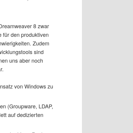
d Dreamweaver 8 zwar
e für den produktiven
hwierigkeiten. Zudem
icklungstools sind
inen uns aber noch
r.
Einsatz von Windows zu
nten (Groupware, LDAP,
tt auf dedizierten