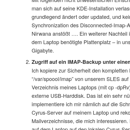
man sich auf seine KDE-Installation verlas
grundlegend ändert oder updated, und kei
Synchronization des Disconnected-Imap-
Nirwana anstößt …. Ein weiterer Nachteil is
dem Laptop benötigte Plattenplatz – in un
Gigabyte.
Zugriff auf ein IMAP-Backup unter eine
Ich kopiere zur Sicherheit den kompletten 
“/var/spoool/imap” von unserem SLES auf 
Verzeichnis meines Laptops (mit cp -dpRv)
externe USB-Harddisk. Das ist ein sehr nü
implementiere ich mir nämlich auf die Schn
Cyrus-Server auf meinem Laptop und rekon
Mailverzeichnisse, die mich interessieren.
auf dem Laptop auf den lokalen Cyrus-Ser