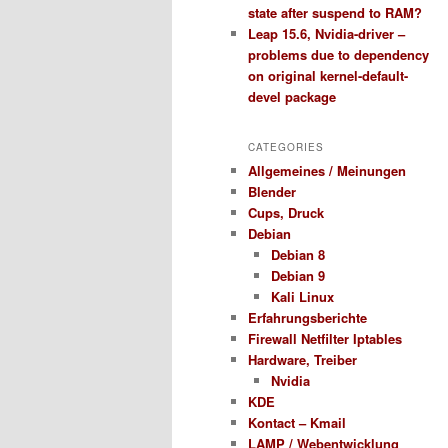
state after suspend to RAM?
Leap 15.6, Nvidia-driver –
problems due to dependency
on original kernel-default-
devel package
CATEGORIES
Allgemeines / Meinungen
Blender
Cups, Druck
Debian
Debian 8
Debian 9
Kali Linux
Erfahrungsberichte
Firewall Netfilter Iptables
Hardware, Treiber
Nvidia
KDE
Kontact – Kmail
LAMP / Webentwicklung