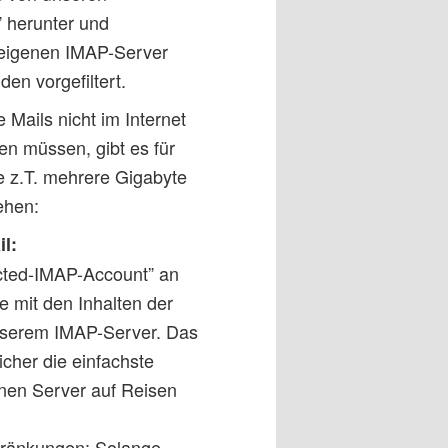
” herunter und
, eigenen IMAP-Server
en vorgefiltert.
Mails nicht im Internet
n müssen, gibt es für
e z.T. mehrere Gigabyte
ehen:
l:
ected-IMAP-Account” an
e mit den Inhalten der
unserem IMAP-Server. Das
sicher die einfachste
nen Server auf Reisen
hränkungen: Solange