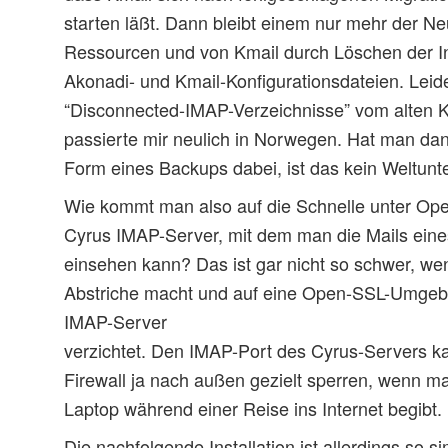
starten läßt. Dann bleibt einem nur mehr der N
Ressourcen und von Kmail durch Löschen der I
Akonadi- und Kmail-Konfigurationsdateien. Leid
“Disconnected-IMAP-Verzeichnisse” vom alten K
passierte mir neulich in Norwegen. Hat man da
Form eines Backups dabei, ist das kein Weltunt
Wie kommt man also auf die Schnelle unter Op
Cyrus IMAP-Server, mit dem man die Mails ei
einsehen kann? Das ist gar nicht so schwer, we
Abstriche macht und auf eine Open-SSL-Umgebu
IMAP-Server
verzichtet. Den IMAP-Port des Cyrus-Servers k
Firewall ja nach außen gezielt sperren, wenn m
Laptop während einer Reise ins Internet begibt.
Die nachfolgende Installation ist allerdings so s