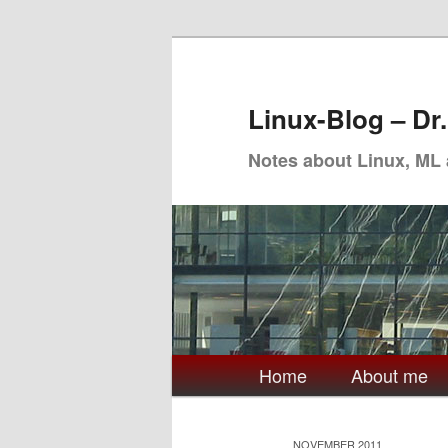
Skip
Skip
to
to
primary
secondary
Linux-Blog – Dr
content
content
Notes about Linux, ML
Main
Home
About me
menu
NOVEMBER 2011