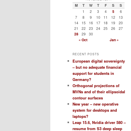
M
T
W
T
F
S
S
1
2
3
4
5
6
7
8
9
10
11
12
13
14
15
16
17
18
19
20
21
22
23
24
25
26
27
28
29
30
« Oct
Jan »
RECENT POSTS
European digital sovereignty
– but no adequate financial
support for students in
Germany?
Orthogonal projections of
MVNs and of their ellipsoidal
contour surfaces
New year – new operative
system for desktops and
laptops?
Leap 15.6, Nvidia driver 580 –
resume from S3 deep sleep