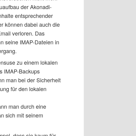
euaufbau der Akonadi-
nhalte entsprechender
er können dabei auch die
mail verloren. Das
nn seine IMAP-Dateien in
ergang.
ensuse zu einem lokalen
nes IMAP-Backups
nn man bei der Sicherheit
ng für den lokalen
ann man durch eine
an sich mit seinem
impel, dass sie kaum für