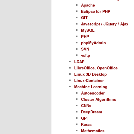
Apache
Eclipse für PHP
GIT
Javascript / JQuery / Ajax
MySQL
PHP
phpMyAdmin
SVN
vsftp
LDAP
LibreOffice, OpenOffice
Linux 3D Desktop
Linux-Container
Machine Learning
Autoencoder
Cluster Algorithms
CNNs
DeepDream
GPT
Keras
Mathematics