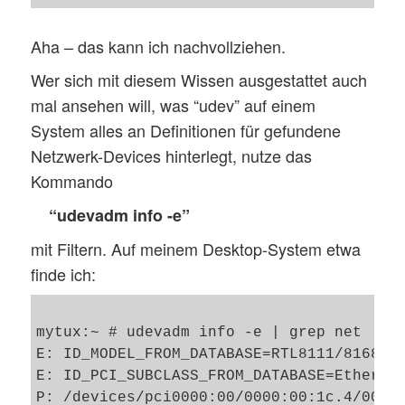
Aha – das kann ich nachvollziehen.
Wer sich mit diesem Wissen ausgestattet auch
mal ansehen will, was “udev” auf einem
System alles an Definitionen für gefundene
Netzwerk-Devices hinterlegt, nutze das
Kommando
“udevadm info -e”
mit Filtern. Auf meinem Desktop-System etwa
finde ich:
mytux:~ # udevadm info -e | grep net     
E: ID_MODEL_FROM_DATABASE=RTL8111/8168/84
E: ID_PCI_SUBCLASS_FROM_DATABASE=Ethernet
P: /devices/pci0000:00/0000:00:1c.4/0000: