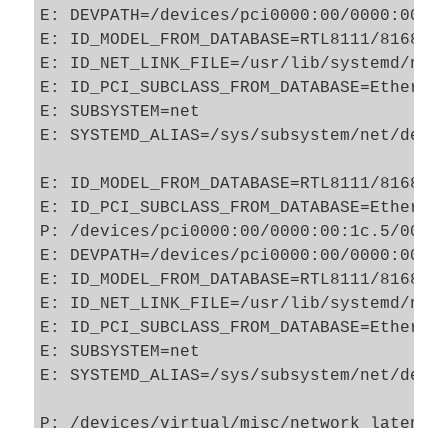
E: DEVPATH=/devices/pci0000:00/0000:00:1c
E: ID_MODEL_FROM_DATABASE=RTL8111/8168/84
E: ID_NET_LINK_FILE=/usr/lib/systemd/netw
E: ID_PCI_SUBCLASS_FROM_DATABASE=Ethernet
E: SUBSYSTEM=net

E: SYSTEMD_ALIAS=/sys/subsystem/net/devic
E: ID_MODEL_FROM_DATABASE=RTL8111/8168/84
E: ID_PCI_SUBCLASS_FROM_DATABASE=Ethernet
P: /devices/pci0000:00/0000:00:1c.5/0000:
E: DEVPATH=/devices/pci0000:00/0000:00:1c
E: ID_MODEL_FROM_DATABASE=RTL8111/8168/84
E: ID_NET_LINK_FILE=/usr/lib/systemd/netw
E: ID_PCI_SUBCLASS_FROM_DATABASE=Ethernet
E: SUBSYSTEM=net

E: SYSTEMD_ALIAS=/sys/subsystem/net/devic
P: /devices/virtual/misc/network_latency

N: network_latency
