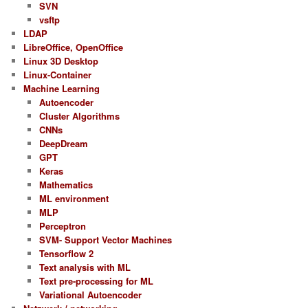
SVN
E: SYSTEMD_ALIAS=/sys/subsystem/net/devic
vsftp
LDAP
LibreOffice, OpenOffice
P: /devices/virtual/net/vmnet2

Linux 3D Desktop
E: DEVPATH=/devices/virtual/net/vmnet2

Linux-Container
E: ID_NET_LINK_FILE=/usr/lib/systemd/netw
Machine Learning
E: INTERFACE=vmnet2

Autoencoder
E: SUBSYSTEM=net

Cluster Algorithms
CNNs
E: SYSTEMD_ALIAS=/sys/subsystem/net/devic
DeepDream
GPT
Keras
Mathematics
ML environment
MLP
Perceptron
SVM- Support Vector Machines
Tensorflow 2
Text analysis with ML
Text pre-processing for ML
Variational Autoencoder