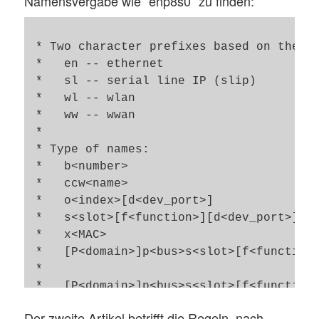
Namensvergabe wie “enp8s0” zu finden:
 * Two character prefixes based on the ty
 *   en -- ethernet

 *   sl -- serial line IP (slip)

 *   wl -- wlan

 *   ww -- wwan

 *

 * Type of names:

 *   b<number>                           
 *   ccw<name>                           
 *   o<index>[d<dev_port>]               
 *   s<slot>[f<function>][d<dev_port>]   
 *   x<MAC>                              
 *   [P<domain>]p<bus>s<slot>[f<function>
 *                                       
 *   [P<domain>]p<bus>s<slot>[f<function>
 *                                       
Der zweite Artikel betrifft die Regeln, nach