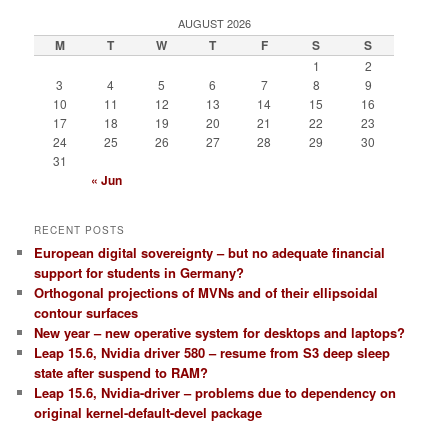
E: SUBSYSTEM=net

AUGUST 2026
M
T
W
T
F
S
S
P: /devices/virtual/net/virbr0

1
2
E: DEVPATH=/devices/virtual/net/virbr0

3
4
5
6
7
8
9
E: ID_NET_LINK_FILE=/usr/lib/systemd/netw
10
11
12
13
14
15
16
17
18
19
20
21
22
23
E: SUBSYSTEM=net

24
25
26
27
28
29
30
E: SYSTEMD_ALIAS=/sys/subsystem/net/devic
31
« Jun
P: /devices/virtual/net/virbr0-nic

E: DEVPATH=/devices/virtual/net/virbr0-ni
RECENT POSTS
E: ID_NET_LINK_FILE=/usr/lib/systemd/netw
European digital sovereignty – but no adequate financial
support for students in Germany?
E: SUBSYSTEM=net

Orthogonal projections of MVNs and of their ellipsoidal
E: SYSTEMD_ALIAS=/sys/subsystem/net/devic
contour surfaces
New year – new operative system for desktops and laptops?
P: /devices/virtual/net/virbr1

Leap 15.6, Nvidia driver 580 – resume from S3 deep sleep
E: DEVPATH=/devices/virtual/net/virbr1

state after suspend to RAM?
Leap 15.6, Nvidia-driver – problems due to dependency on
E: ID_NET_LINK_FILE=/usr/lib/systemd/netw
original kernel-default-devel package
E: SUBSYSTEM=net

E: SYSTEMD_ALIAS=/sys/subsystem/net/devic