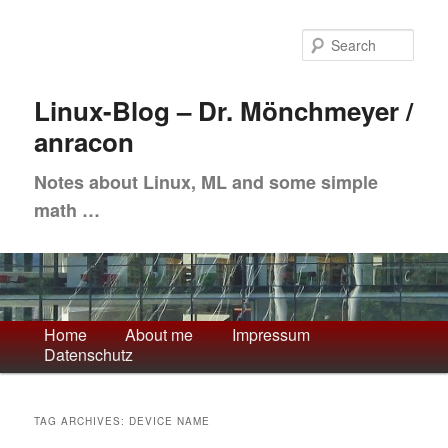
Skip
Skip
to
to
Sea
primary
secondary
content
content
Linux-Blog – Dr. Mönchmeyer /
anracon
Notes about Linux, ML and some simple
math …
Main
Home
About me
Impressum
Datenschutz
menu
TAG ARCHIVES:
DEVICE NAME