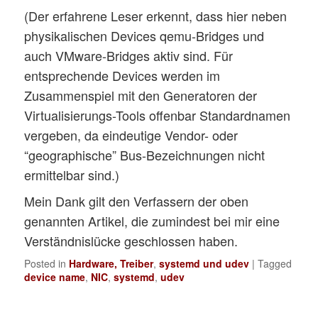
(Der erfahrene Leser erkennt, dass hier neben
E: DEVNAME=/dev/network_latency

physikalischen Devices qemu-Bridges und
E: DEVPATH=/devices/virtual/misc/network_
P: /devices/virtual/misc/network_throughp
auch VMware-Bridges aktiv sind. Für
N: network_throughput

entsprechende Devices werden im
E: DEVNAME=/dev/network_throughput

Zusammenspiel mit den Generatoren der
E: DEVPATH=/devices/virtual/misc/network_
Virtualisierungs-Tools offenbar Standardnamen
N: net/tun

vergeben, da eindeutige Vendor- oder
E: DEVNAME=/dev/net/tun

“geographische” Bus-Bezeichnungen nicht
P: /devices/virtual/net/br0

ermittelbar sind.)
E: DEVPATH=/devices/virtual/net/br0

Mein Dank gilt den Verfassern der oben
E: ID_NET_LINK_FILE=/usr/lib/systemd/netw
genannten Artikel, die zumindest bei mir eine
E: SUBSYSTEM=net

Verständnislücke geschlossen haben.
E: SYSTEMD_ALIAS=/sys/subsystem/net/devic
Posted in
Hardware, Treiber
,
systemd und udev
|
Tagged
P: /devices/virtual/net/lo

device name
,
NIC
,
systemd
,
udev
E: DEVPATH=/devices/virtual/net/lo

E: ID_NET_LINK_FILE=/usr/lib/systemd/netw