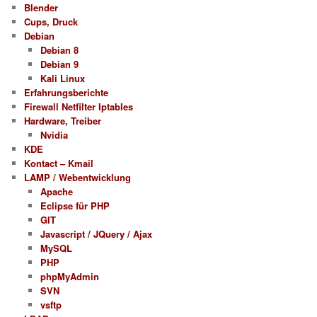
Blender
Cups, Druck
Debian
Debian 8
Debian 9
Kali Linux
Erfahrungsberichte
Firewall Netfilter Iptables
Hardware, Treiber
Nvidia
KDE
Kontact – Kmail
LAMP / Webentwicklung
Apache
Eclipse für PHP
GIT
Javascript / JQuery / Ajax
MySQL
PHP
phpMyAdmin
SVN
vsftp