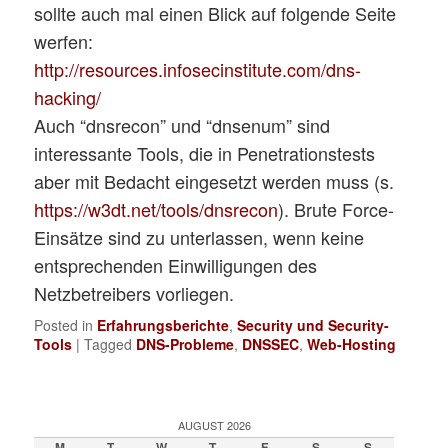
sollte auch mal einen Blick auf folgende Seite
werfen:
http://resources.infosecinstitute.com/dns-
hacking/
Auch “dnsrecon” und “dnsenum” sind
interessante Tools, die in Penetrationstests
aber mit Bedacht eingesetzt werden muss (s.
https://w3dt.net/tools/dnsrecon
). Brute Force-
Einsätze sind zu unterlassen, wenn keine
entsprechenden Einwilligungen des
Netzbetreibers vorliegen.
Posted in
Erfahrungsberichte
,
Security und Security-
Tools
|
Tagged
DNS-Probleme
,
DNSSEC
,
Web-Hosting
AUGUST 2026
M
T
W
T
F
S
S