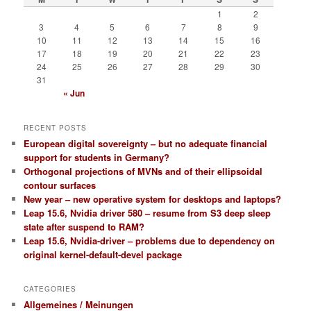
1
2
3
4
5
6
7
8
9
10
11
12
13
14
15
16
17
18
19
20
21
22
23
24
25
26
27
28
29
30
31
« Jun
RECENT POSTS
European digital sovereignty – but no adequate financial
support for students in Germany?
Orthogonal projections of MVNs and of their ellipsoidal
contour surfaces
New year – new operative system for desktops and laptops?
Leap 15.6, Nvidia driver 580 – resume from S3 deep sleep
state after suspend to RAM?
Leap 15.6, Nvidia-driver – problems due to dependency on
original kernel-default-devel package
CATEGORIES
Allgemeines / Meinungen