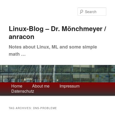
Skip
Skip
to
to
Sea
primary
secondary
content
content
Linux-Blog – Dr. Mönchmeyer /
anracon
Notes about Linux, ML and some simple
math …
Main
Home
About me
Impressum
Datenschutz
menu
TAG ARCHIVES:
DNS-PROBLEME