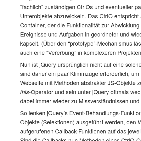
“fachlich” zuständigen CtrlOs und eventueller pa
Unterobjekte abzuwickeln. Das CtrlO entspricht 
Container, der die Funktionalität zur Abwicklung 
Ereignisse und Aufgaben in geordneter und wi
kapselt. (Über den “prototype”-Mechanismus läss
auch eine “Vererbung” in komplexeren Projekten 
Nun ist jQuery ursprünglich nicht auf eine solch
sind daher ein paar Klimmzüge erforderlich, u
Webseite mit Methoden abstrakter JS-Objekte zu
-Operator und sein unter jQuery oftmals wec
this
dabei immer wieder zu Missverständnissen und 
So lenken jQuery’s Event-Behandlungs-Funktione
Objekte (Selektionen) ausgeführt werden, den
t
aufgerufenen Callback-Funktionen auf das jewe
Sind die Callbacks nun Methoden eines CtrlO-Ob