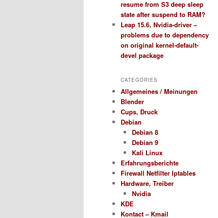
resume from S3 deep sleep
state after suspend to RAM?
Leap 15.6, Nvidia-driver –
problems due to dependency
on original kernel-default-
devel package
CATEGORIES
Allgemeines / Meinungen
Blender
Cups, Druck
Debian
Debian 8
Debian 9
Kali Linux
Erfahrungsberichte
Firewall Netfilter Iptables
Hardware, Treiber
Nvidia
KDE
Kontact – Kmail