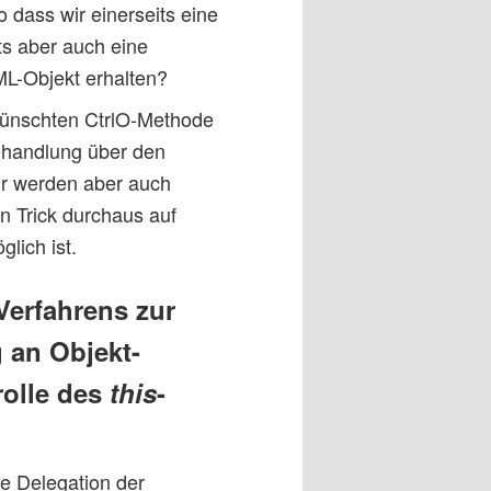
o dass wir einerseits eine
ts aber auch eine
ML-Objekt erhalten?
wünschten CtrlO-Methode
ehandlung über den
ir werden aber auch
en Trick durchaus auf
lich ist.
Verfahrens zur
 an Objekt-
rolle des
this
-
e Delegation der