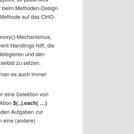
ler beim Methoden-Design
 Methode auf das CtrlO-
.proxy()-Mechanismus,
nt-Handlings hilft, die
delegieren und den
 selbst zu setzen.
r man es auch immer
r eine Selektion von
nktion
$(..).each( …)
enden Aufgaben zur
 eine (andere)