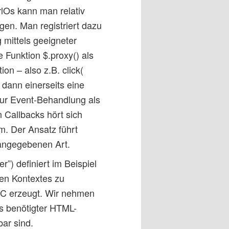
lOs kann man relativ
en. Man registriert dazu
mittels geeigneter
e Funktion $.proxy() als
n – also z.B. click(
d dann einerseits eine
ur Event-Behandlung als
 Callbacks hört sich
em. Der Ansatz führt
 angegebenen Art.
”) definiert im Beispiel
len Kontextes zu
OC erzeugt. Wir nehmen
Ds benötigter HTML-
ar sind.