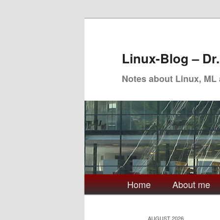
Skip
Skip
to
to
primary
secondary
Linux-Blog – Dr
content
content
Notes about Linux, ML
Main
Home
About me
menu
AUGUST 2026