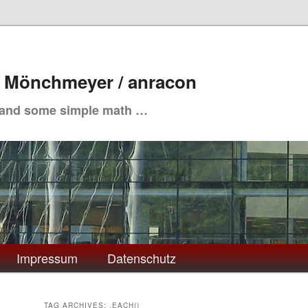
. Mönchmeyer / anracon
 and some simple math …
Impressum
Datenschutz
TAG ARCHIVES:
.EACH()