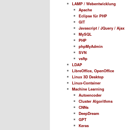
LAMP / Webentwicklung
Apache
Eclipse für PHP
GIT
Javascript / JQuery / Ajax
MySQL
PHP
phpMyAdmin
SVN
vsftp
LDAP
LibreOffice, OpenOffice
Linux 3D Desktop
Linux-Container
Machine Learning
Autoencoder
Cluster Algorithms
CNNs
DeepDream
GPT
Keras