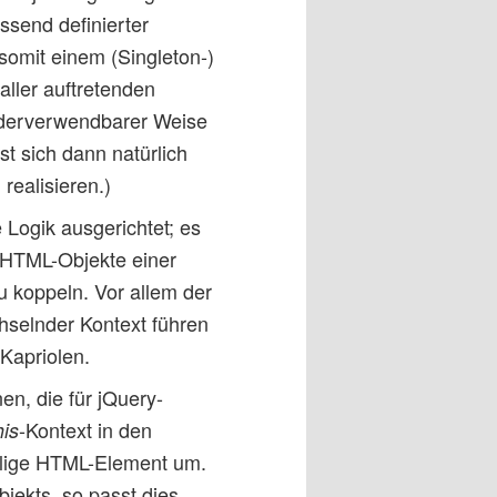
ssend definierter
somit einem (Singleton-)
aller auftretenden
ederverwendbarer Weise
t sich dann natürlich
realisieren.)
e Logik ausgerichtet; es
m HTML-Objekte einer
 koppeln. Vor allem der
hselnder Kontext führen
Kapriolen.
n, die für jQuery-
-Kontext in den
his
ilige HTML-Element um.
jekts, so passt dies