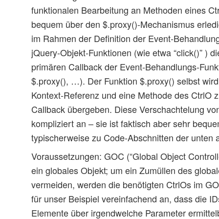
funktionalen Bearbeitung an Methoden eines Ctr
bequem über den $.proxy()-Mechanismus erledig
im Rahmen der Definition der Event-Behandlung 
jQuery-Objekt-Funktionen (wie etwa “click()” ) di
primären Callback der Event-Behandlungs-Funktio
$.proxy(), …). Der Funktion $.proxy() selbst wir
Kontext-Referenz und eine Methode des CtrlO z
Callback übergeben. Diese Verschachtelung von
kompliziert an – sie ist faktisch aber sehr bequ
typischerweise zu Code-Abschnitten der unten
Voraussetzungen: GOC (“Global Object Controller
ein globales Objekt; um ein Zumüllen des globa
vermeiden, werden die benötigten CtrlOs im G
für unser Beispiel vereinfachend an, dass die I
Elemente über irgendwelche Parameter ermittelb