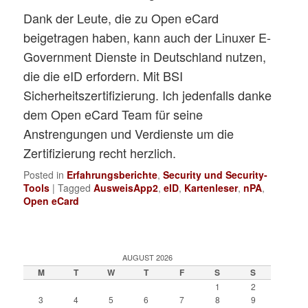
Dank der Leute, die zu Open eCard
beigetragen haben, kann auch der Linuxer E-
Government Dienste in Deutschland nutzen,
die die eID erfordern. Mit BSI
Sicherheitszertifizierung. Ich jedenfalls danke
dem Open eCard Team für seine
Anstrengungen und Verdienste um die
Zertifizierung recht herzlich.
Posted in
Erfahrungsberichte
,
Security und Security-
Tools
|
Tagged
AusweisApp2
,
eID
,
Kartenleser
,
nPA
,
Open eCard
AUGUST 2026
M
T
W
T
F
S
S
1
2
3
4
5
6
7
8
9