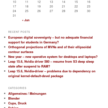
10
11
12
13
14
15
16
17
18
19
20
21
22
23
24
25
26
27
28
29
30
31
« Jun
RECENT POSTS
European digital sovereignty – but no adequate financial
support for students in Germany?
Orthogonal projections of MVNs and of their ellipsoidal
contour surfaces
New year – new operative system for desktops and laptops?
Leap 15.6, Nvidia driver 580 – resume from S3 deep sleep
state after suspend to RAM?
Leap 15.6, Nvidia-driver – problems due to dependency on
original kernel-default-devel package
CATEGORIES
Allgemeines / Meinungen
Blender
Cups, Druck
Debian