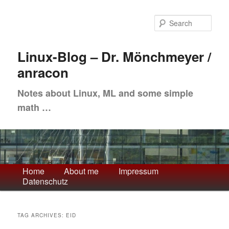
Skip
Skip
to
to
Sea
primary
secondary
content
content
Linux-Blog – Dr. Mönchmeyer /
anracon
Notes about Linux, ML and some simple
math …
Main
Home
About me
Impressum
Datenschutz
menu
TAG ARCHIVES:
EID