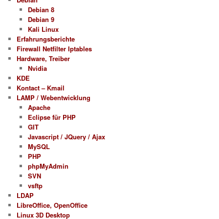
Debian 8
Debian 9
Kali Linux
Erfahrungsberichte
Firewall Netfilter Iptables
Hardware, Treiber
Nvidia
KDE
Kontact – Kmail
LAMP / Webentwicklung
Apache
Eclipse für PHP
GIT
Javascript / JQuery / Ajax
MySQL
PHP
phpMyAdmin
SVN
vsftp
LDAP
LibreOffice, OpenOffice
Linux 3D Desktop