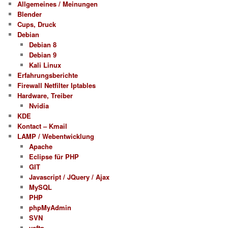
Allgemeines / Meinungen
Blender
Cups, Druck
Debian
Debian 8
Debian 9
Kali Linux
Erfahrungsberichte
Firewall Netfilter Iptables
Hardware, Treiber
Nvidia
KDE
Kontact – Kmail
LAMP / Webentwicklung
Apache
Eclipse für PHP
GIT
Javascript / JQuery / Ajax
MySQL
PHP
phpMyAdmin
SVN
vsftp