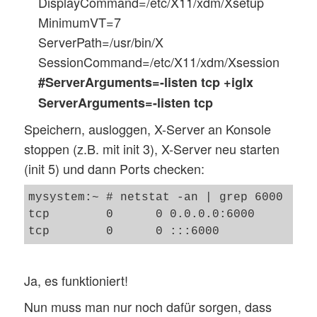
DisplayCommand=/etc/X11/xdm/Xsetup
MinimumVT=7
ServerPath=/usr/bin/X
SessionCommand=/etc/X11/xdm/Xsession
#ServerArguments=-listen tcp +iglx
ServerArguments=-listen tcp
Speichern, ausloggen, X-Server an Konsole
stoppen (z.B. mit init 3), X-Server neu starten
(init 5) und dann Ports checken:
mysystem:~ # netstat -an | grep 6000

tcp        0      0 0.0.0.0:6000         
Ja, es funktioniert!
Nun muss man nur noch dafür sorgen, dass