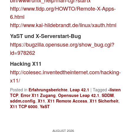
bin/www/unix_help/man-cgi?startx
http://www.tldp.org/HOWTO/Remote-X-Apps-
6.html
http://www.kai-hildebrandt.de/linux/xauth.html
YaST und X-Serverstart-Bug
https://bugzilla.opensuse.org/show_bug.cgi?
id=978262
Hacking X11
http://colesec.inventedtheinternet.com/hacking-
x11/
Posted in
Erfahrungsberichte
,
Leap 42.1
|
Tagged
-listen
TCP
,
Error X11 Zugang
,
Opensuse Leap 42.1
,
SDDM
,
sddm.config
,
X11
,
X11 Remote Access
,
X11 Sicherheit
,
X11 TCP 6000
,
YaST
AUGUST 2026