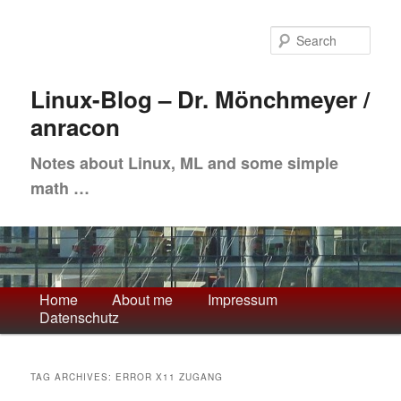
Skip
Skip
to
to
Sea
primary
secondary
content
content
Linux-Blog – Dr. Mönchmeyer /
anracon
Notes about Linux, ML and some simple
math …
Main
Home
About me
Impressum
Datenschutz
menu
TAG ARCHIVES:
ERROR X11 ZUGANG