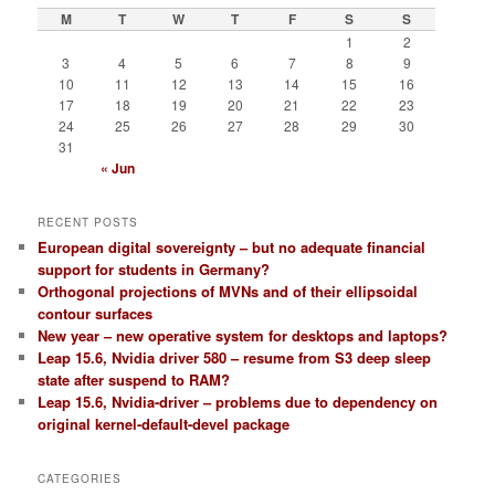
M
T
W
T
F
S
S
1
2
3
4
5
6
7
8
9
10
11
12
13
14
15
16
17
18
19
20
21
22
23
24
25
26
27
28
29
30
31
« Jun
RECENT POSTS
European digital sovereignty – but no adequate financial
support for students in Germany?
Orthogonal projections of MVNs and of their ellipsoidal
contour surfaces
New year – new operative system for desktops and laptops?
Leap 15.6, Nvidia driver 580 – resume from S3 deep sleep
state after suspend to RAM?
Leap 15.6, Nvidia-driver – problems due to dependency on
original kernel-default-devel package
CATEGORIES