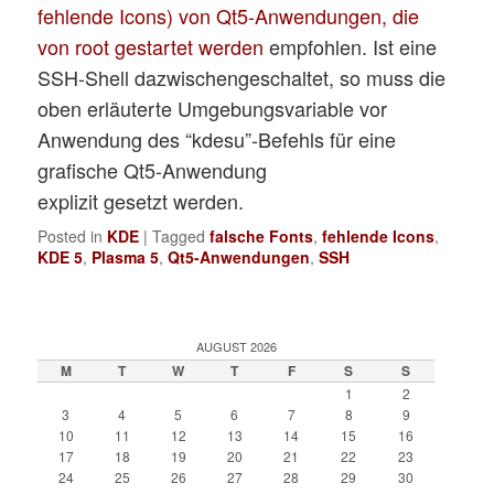
fehlende Icons) von Qt5-Anwendungen, die
von root gestartet werden
empfohlen. Ist eine
SSH-Shell dazwischengeschaltet, so muss die
oben erläuterte Umgebungsvariable vor
Anwendung des “kdesu”-Befehls für eine
grafische Qt5-Anwendung
explizit gesetzt werden.
Posted in
KDE
|
Tagged
falsche Fonts
,
fehlende Icons
,
KDE 5
,
Plasma 5
,
Qt5-Anwendungen
,
SSH
AUGUST 2026
M
T
W
T
F
S
S
1
2
3
4
5
6
7
8
9
10
11
12
13
14
15
16
17
18
19
20
21
22
23
24
25
26
27
28
29
30