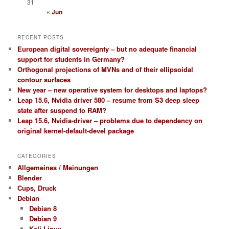
31
« Jun
RECENT POSTS
European digital sovereignty – but no adequate financial
support for students in Germany?
Orthogonal projections of MVNs and of their ellipsoidal
contour surfaces
New year – new operative system for desktops and laptops?
Leap 15.6, Nvidia driver 580 – resume from S3 deep sleep
state after suspend to RAM?
Leap 15.6, Nvidia-driver – problems due to dependency on
original kernel-default-devel package
CATEGORIES
Allgemeines / Meinungen
Blender
Cups, Druck
Debian
Debian 8
Debian 9
Kali Linux