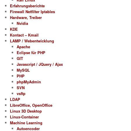
Erfahrungsberichte
Firewall Netfilter Iptables
Hardware, Treiber
Nvidia
KDE
Kontact – Kmail
LAMP / Webentwicklung
Apache
Eclipse für PHP
GIT
Javascript / JQuery / Ajax
MySQL
PHP
phpMyAdmin
SVN
vsftp
LDAP
LibreOffice, OpenOffice
Linux 3D Desktop
Linux-Container
Machine Learning
Autoencoder