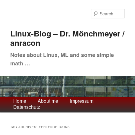
Skip
Skip
to
to
Sea
primary
secondary
content
content
Linux-Blog – Dr. Mönchmeyer /
anracon
Notes about Linux, ML and some simple
math …
Main
Home
About me
Impressum
Datenschutz
menu
TAG ARCHIVES:
FEHLENDE ICONS