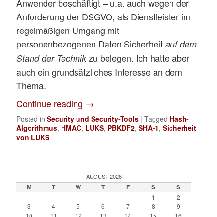
Anwender beschäftigt – u.a. auch wegen der
Anforderung der DSGVO, als Dienstleister im
regelmäßigen Umgang mit
personenbezogenen Daten Sicherheit
auf dem
zu belegen. Ich hatte aber
Stand der Technik
auch ein grundsätzliches Interesse an dem
Thema.
Continue reading
→
Posted in
Security und Security-Tools
|
Tagged
Hash-
Algorithmus
,
HMAC
,
LUKS
,
PBKDF2
,
SHA-1
,
Sicherheit
von LUKS
AUGUST 2026
M
T
W
T
F
S
S
1
2
3
4
5
6
7
8
9
10
11
12
13
14
15
16