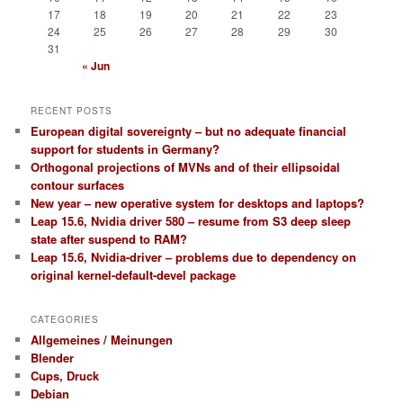
17
18
19
20
21
22
23
24
25
26
27
28
29
30
31
« Jun
RECENT POSTS
European digital sovereignty – but no adequate financial
support for students in Germany?
Orthogonal projections of MVNs and of their ellipsoidal
contour surfaces
New year – new operative system for desktops and laptops?
Leap 15.6, Nvidia driver 580 – resume from S3 deep sleep
state after suspend to RAM?
Leap 15.6, Nvidia-driver – problems due to dependency on
original kernel-default-devel package
CATEGORIES
Allgemeines / Meinungen
Blender
Cups, Druck
Debian