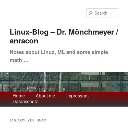
Skip
Skip
to
to
Sea
primary
secondary
content
content
Linux-Blog – Dr. Mönchmeyer /
anracon
Notes about Linux, ML and some simple
math …
Main
Home
About me
Impressum
Datenschutz
menu
TAG ARCHIVES:
HMAC