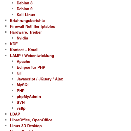
Debian 8
Debian 9
Kali Linux
Erfahrungsberichte
Firewall Netfilter Iptables
Hardware, Treiber
Nvidia
KDE
Kontact – Kmail
LAMP / Webentwicklung
Apache
Eclipse für PHP
GIT
Javascript / JQuery / Ajax
MySQL
PHP
phpMyAdmin
SVN
vsftp
LDAP
LibreOffice, OpenOffice
Linux 3D Desktop