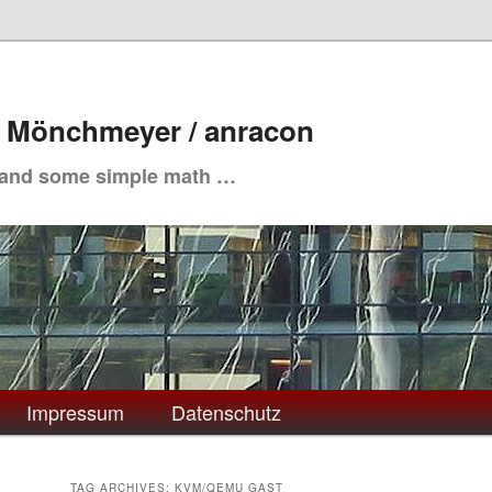
. Mönchmeyer / anracon
 and some simple math …
Impressum
Datenschutz
TAG ARCHIVES:
KVM/QEMU GAST