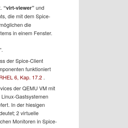
t.
und
“virt-viewer”
ts, die mit dem Spice-
möglichen die
tems in einem Fenster.
“.
ss der Spice-Client
mponenten funktioniert
r RHEL 6, Kap. 17.2
.
Devices der QEMU VM mit
von Linux-Gastsystemen
fert. In der hiesigen
eutet; 2 virtuelle
chen Monitoren in Spice-