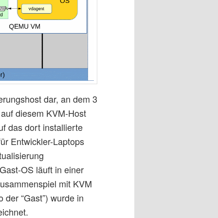
isierungshost dar, an dem 3
n auf diesem KVM-Host
f das dort installierte
für Entwickler-Laptops
tualisierung
Gast-OS läuft in einer
 Zusammenspiel mit KVM
so der “Gast”) wurde in
eichnet.