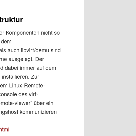
truktur
 der Komponenten nicht so
f dem
als auch libvirt/qemu sind
eme ausgelegt. Der
ind dabei immer auf dem
installieren. Zur
einem Linux-Remote-
onsole des virt-
emote-viewer” über ein
rungshost kommunizieren
html