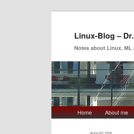
Skip
Skip
to
to
primary
secondary
Linux-Blog – Dr
content
content
Notes about Linux, ML
Main
Home
About me
menu
AUGUST 2026