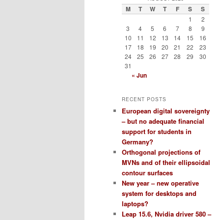
M
T
W
T
F
S
S
1
2
3
4
5
6
7
8
9
10
11
12
13
14
15
16
17
18
19
20
21
22
23
24
25
26
27
28
29
30
31
« Jun
RECENT POSTS
European digital sovereignty
– but no adequate financial
support for students in
Germany?
Orthogonal projections of
MVNs and of their ellipsoidal
contour surfaces
New year – new operative
system for desktops and
laptops?
Leap 15.6, Nvidia driver 580 –