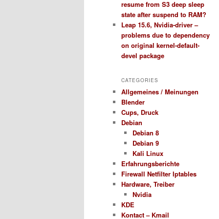
resume from S3 deep sleep
state after suspend to RAM?
Leap 15.6, Nvidia-driver –
problems due to dependency
on original kernel-default-
devel package
CATEGORIES
Allgemeines / Meinungen
Blender
Cups, Druck
Debian
Debian 8
Debian 9
Kali Linux
Erfahrungsberichte
Firewall Netfilter Iptables
Hardware, Treiber
Nvidia
KDE
Kontact – Kmail