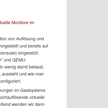
uelle Monitore im
tion von Auflösung und
rgestellt und bereits auf
ensuse) eingesetzt.
ger” und QEMU
in wenig damit befasst,
aussieht und wie man
L
nfiguriert.
ehrungen im Gastsystems
 hochauflösende
virtuelle
ießend wenden wir dann