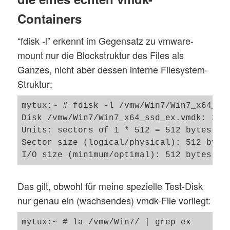
Containers
“fdisk -l” erkennt im Gegensatz zu vmware-
mount nur die Blockstruktur des Files als
Ganzes, nicht aber dessen interne Filesystem-
Struktur:
mytux:~ # fdisk -l /vmw/Win7/Win7_x64_ssd
Disk /vmw/Win7/Win7_x64_ssd_ex.vmdk: 34.9
Units: sectors of 1 * 512 = 512 bytes

Sector size (logical/physical): 512 bytes
Das gilt, obwohl für meine spezielle Test-Disk
nur genau ein (wachsendes) vmdk-File vorliegt:
mytux:~ # la /vmw/Win7/ | grep ex
