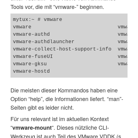
Tools vor, die mit “vmware-” beginnen.
mytux:~ # vmware

vmware                            vmware-
vmware-authd                      vmware-
vmware-authdlauncher              vmware-
vmware-collect-host-support-info  vmware-
vmware-fuseUI                     vmware-
vmware-gksu                       vmware-
Die meisten dieser Kommandos haben eine
Option “help”, die Informationen liefert. “man”-
Seiten gibt es leider nicht.
Für uns relevant ist im aktuellen Kontext
“
“. Dieses nützliche CLI-
vmware-mount
Werkzeug ist auch Teil des VMware VDDK (s.