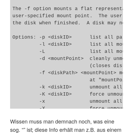
The -f option mounts a flat representatio
user-specified mount point.  The user mus
the disk when finished.  A disk may not b
Options: -p <diskID>      list all partit
         -l <diskID>      list all mounte
         -L               list all mounte
         -d <mountPoint>  cleanly unmount
                          (closes disk if
         -f <diskPath> <mountPoint> mount
                          at "mountPoint/
         -k <diskID>      unmount all par
         -K <diskID>      force unmount a
         -x               unmount all par
         -X               force unmount a
         -r               mount the disk 
Wissen muss man demnach noch, was eine
         -o               comma-separated
sog. “
” ist; diese Info erhält man z.B. aus einem