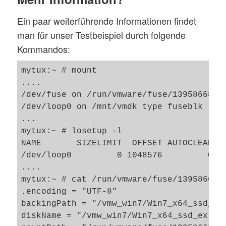
Ein paar weiterführende Informationen findet
man für unser Testbeispiel durch folgende
Kommandos:
mytux:~ # mount

....

/dev/fuse on /run/vmware/fuse/1395866871
/dev/loop0 on /mnt/vmdk type fuseblk (ro
...

mytux:~ # losetup -l

NAME       SIZELIMIT  OFFSET AUTOCLEAR RO
/dev/loop0         0 1048576         0  0
....

mytux:~ # cat /run/vmware/fuse/1395866871
.encoding = "UTF-8"

backingPath = "/vmw_win7/Win7_x64_ssd_ex.
diskName = "/vmw_win7/Win7_x64_ssd_ex.vmd