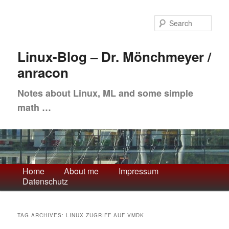
Skip
Skip
to
to
Sea
primary
secondary
content
content
Linux-Blog – Dr. Mönchmeyer /
anracon
Notes about Linux, ML and some simple
math …
Main
Home
About me
Impressum
Datenschutz
menu
TAG ARCHIVES:
LINUX ZUGRIFF AUF VMDK