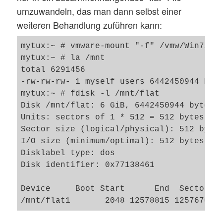
umzuwandeln, das man dann selbst einer
weiteren Behandlung zuführen kann:
mytux:~ # vmware-mount "-f" /vmw/Win7/Win
mytux:~ # la /mnt

total 6291456

-rw-rw-rw- 1 myself users 6442450944 Mar 
mytux:~ # fdisk -l /mnt/flat

Disk /mnt/flat: 6 GiB, 6442450944 bytes, 
Units: sectors of 1 * 512 = 512 bytes

Sector size (logical/physical): 512 bytes
I/O size (minimum/optimal): 512 bytes / 5
Disklabel type: dos

Disk identifier: 0x77138461

Device     Boot Start      End  Sectors S