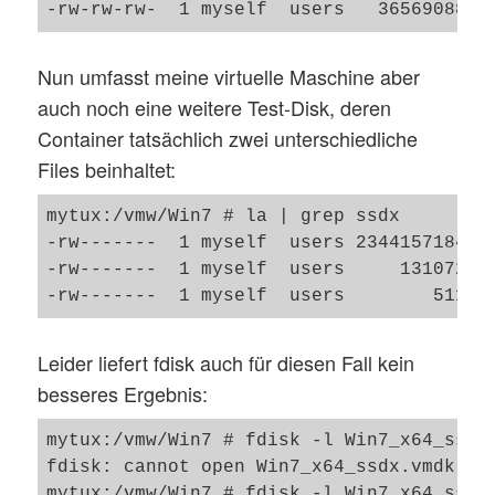
Nun umfasst meine virtuelle Maschine aber
auch noch eine weitere Test-Disk, deren
Container tatsächlich zwei unterschiedliche
Files beinhaltet:
mytux:/vmw/Win7 # la | grep ssdx

-rw-------  1 myself  users 2344157184 Ma
-rw-------  1 myself  users     131072 Ma
Leider liefert fdisk auch für diesen Fall kein
besseres Ergebnis:
mytux:/vmw/Win7 # fdisk -l Win7_x64_ssdx.
fdisk: cannot open Win7_x64_ssdx.vmdk: In
mytux:/vmw/Win7 # fdisk -l Win7_x64_ssdx-