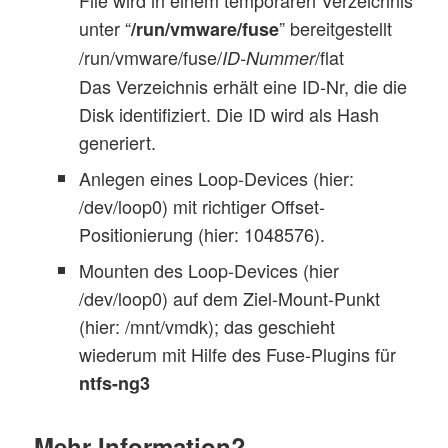
File wird in einem temporären Verzeichnis
unter “
” bereitgestellt
/run/vmware/fuse
/run/vmware/fuse/
/flat
ID-Nummer
Das Verzeichnis erhält eine ID-Nr, die die
Disk identifiziert. Die ID wird als Hash
generiert.
Anlegen eines Loop-Devices (hier:
/dev/loop0) mit richtiger Offset-
Positionierung (hier: 1048576).
Mounten des Loop-Devices (hier
/dev/loop0) auf dem Ziel-Mount-Punkt
(hier: /mnt/vmdk); das geschieht
wiederum mit Hilfe des Fuse-Plugins für
ntfs-ng3
Mehr Information?