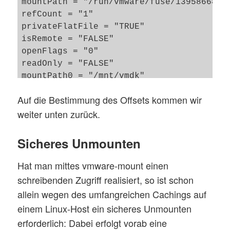
mountPath = "/run/vmware/fuse/13958668715
refCount = "1"

privateFlatFile = "TRUE"

isRemote = "FALSE"

openFlags = "0"

readOnly = "FALSE"

mountPath0 = "/mnt/vmdk"

Auf die Bestimmung des Offsets kommen wir
weiter unten zurück.
Sicheres Unmounten
Hat man mittes vmware-mount einen
schreibenden Zugriff realisiert, so ist schon
allein wegen des umfangreichen Cachings auf
einem Linux-Host ein sicheres Unmounten
erforderlich: Dabei erfolgt vorab eine