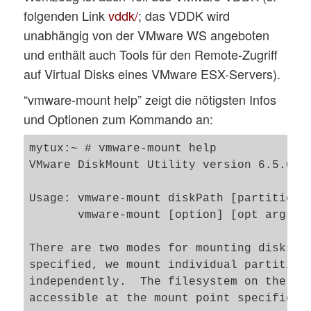
folgenden Link
vddk/
; das VDDK wird
unabhängig von der VMware WS angeboten
und enthält auch Tools für den Remote-Zugriff
auf Virtual Disks eines VMware ESX-Servers).
“vmware-mount help” zeigt die nötigsten Infos
und Optionen zum Kommando an:
mytux:~ # vmware-mount help

VMware DiskMount Utility version 6.5.0, b
Usage: vmware-mount diskPath [partition n
       vmware-mount [option] [opt args]

There are two modes for mounting disks.  
specified, we mount individual partitions
independently.  The filesystem on the par
accessible at the mount point specified.
