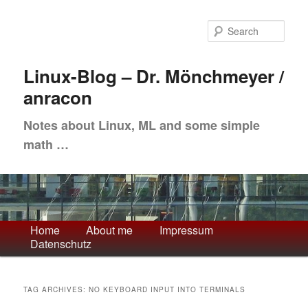
Skip
Skip
to
to
Sea
primary
secondary
content
content
Linux-Blog – Dr. Mönchmeyer /
anracon
Notes about Linux, ML and some simple
math …
Main
Home
About me
Impressum
Datenschutz
menu
TAG ARCHIVES:
NO KEYBOARD INPUT INTO TERMINALS