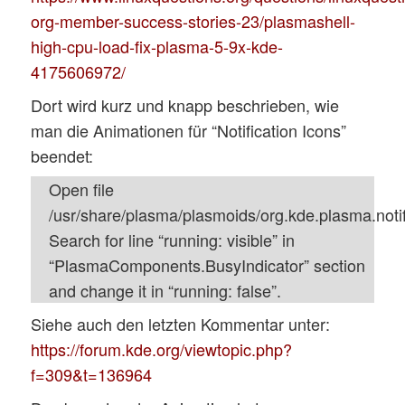
org-member-success-stories-23/plasmashell-
high-cpu-load-fix-plasma-5-9x-kde-
4175606972/
Dort wird kurz und knapp beschrieben, wie
man die Animationen für “Notification Icons”
beendet:
Open file
/usr/share/plasma/plasmoids/org.kde.plasma.notifi
Search for line “running: visible” in
“PlasmaComponents.BusyIndicator” section
and change it in “running: false”.
Siehe auch den letzten Kommentar unter:
https://forum.kde.org/viewtopic.php?
f=309&t=136964