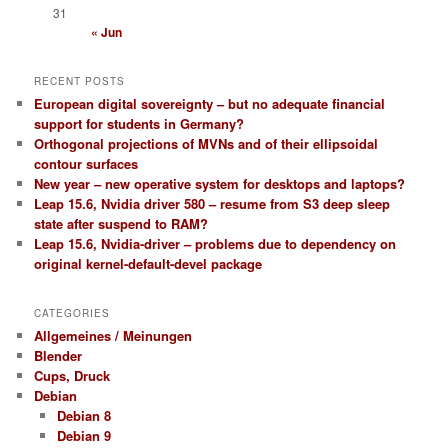
31
« Jun
RECENT POSTS
European digital sovereignty – but no adequate financial
support for students in Germany?
Orthogonal projections of MVNs and of their ellipsoidal
contour surfaces
New year – new operative system for desktops and laptops?
Leap 15.6, Nvidia driver 580 – resume from S3 deep sleep
state after suspend to RAM?
Leap 15.6, Nvidia-driver – problems due to dependency on
original kernel-default-devel package
CATEGORIES
Allgemeines / Meinungen
Blender
Cups, Druck
Debian
Debian 8
Debian 9