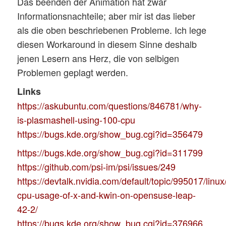
Das beenden der Animation hat zwar
Informationsnachteile; aber mir ist das lieber
als die oben beschriebenen Probleme. Ich lege
diesen Workaround in diesem Sinne deshalb
jenen Lesern ans Herz, die von selbigen
Problemen geplagt werden.
Links
https://askubuntu.com/questions/846781/why-
is-plasmashell-using-100-cpu
https://bugs.kde.org/show_bug.cgi?id=356479
https://bugs.kde.org/show_bug.cgi?id=311799
https://github.com/psi-im/psi/issues/249
https://devtalk.nvidia.com/default/topic/995017/linux
cpu-usage-of-x-and-kwin-on-opensuse-leap-
42-2/
https://bugs.kde.org/show_bug.cgi?id=376966