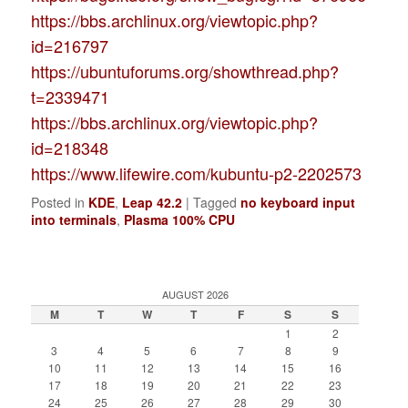
https://bbs.archlinux.org/viewtopic.php?
id=216797
https://ubuntuforums.org/showthread.php?
t=2339471
https://bbs.archlinux.org/viewtopic.php?
id=218348
https://www.lifewire.com/kubuntu-p2-2202573
Posted in
KDE
,
Leap 42.2
|
Tagged
no keyboard input
into terminals
,
Plasma 100% CPU
AUGUST 2026
M
T
W
T
F
S
S
1
2
3
4
5
6
7
8
9
10
11
12
13
14
15
16
17
18
19
20
21
22
23
24
25
26
27
28
29
30