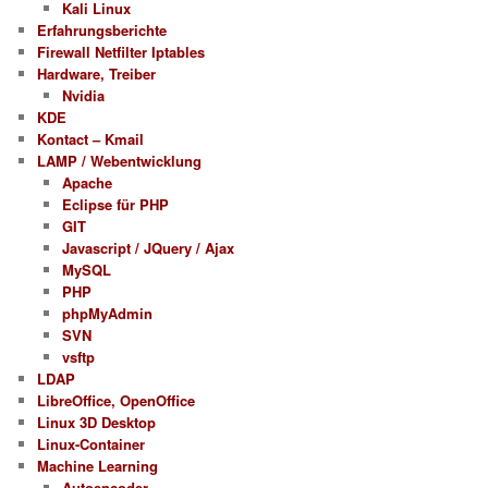
Kali Linux
Erfahrungsberichte
Firewall Netfilter Iptables
Hardware, Treiber
Nvidia
KDE
Kontact – Kmail
LAMP / Webentwicklung
Apache
Eclipse für PHP
GIT
Javascript / JQuery / Ajax
MySQL
PHP
phpMyAdmin
SVN
vsftp
LDAP
LibreOffice, OpenOffice
Linux 3D Desktop
Linux-Container
Machine Learning
Autoencoder