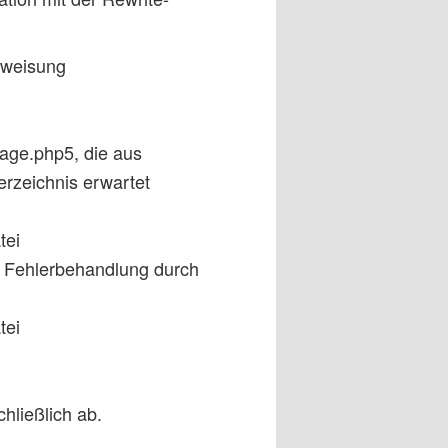
nweisung
page.php5, die aus
rzeichnis erwartet
tei
f Fehlerbehandlung durch
tei
hließlich ab.