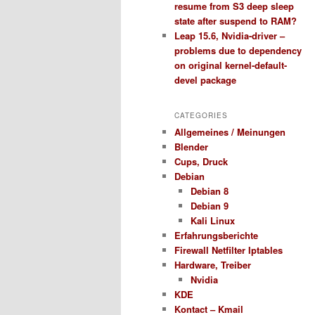
resume from S3 deep sleep
state after suspend to RAM?
Leap 15.6, Nvidia-driver –
problems due to dependency
on original kernel-default-
devel package
CATEGORIES
Allgemeines / Meinungen
Blender
Cups, Druck
Debian
Debian 8
Debian 9
Kali Linux
Erfahrungsberichte
Firewall Netfilter Iptables
Hardware, Treiber
Nvidia
KDE
Kontact – Kmail