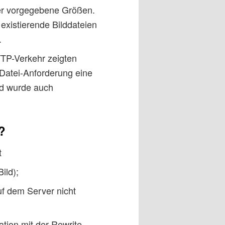
er vorgegebene Größen.
 existierende Bilddateien
.
TTP-Verkehr zeigten
n Datei-Anforderung eine
nd wurde auch
?
t
ild);
auf dem Server nicht
tion mit der Rewrite-