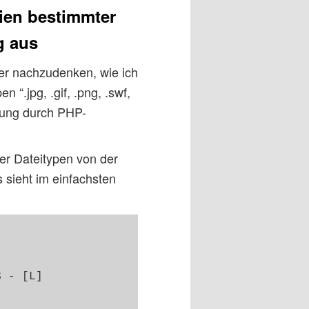
ien bestimmter
g aus
er nachzudenken, wie ich
n “.jpg, .gif, .png, .swf,
tzung durch PHP-
er Dateitypen von der
 sieht im einfachsten
 - [L] 
