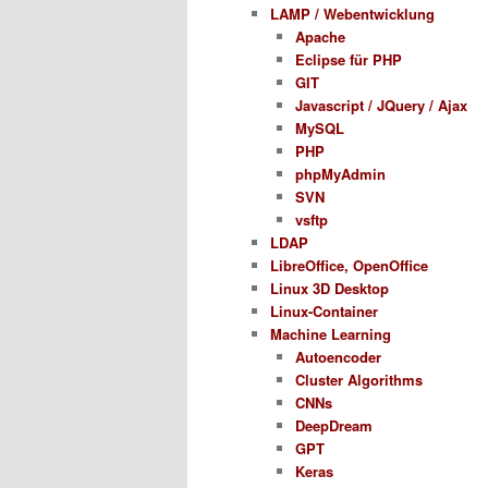
LAMP / Webentwicklung
Apache
Eclipse für PHP
GIT
Javascript / JQuery / Ajax
MySQL
PHP
phpMyAdmin
SVN
vsftp
LDAP
LibreOffice, OpenOffice
Linux 3D Desktop
Linux-Container
Machine Learning
Autoencoder
Cluster Algorithms
CNNs
DeepDream
GPT
Keras