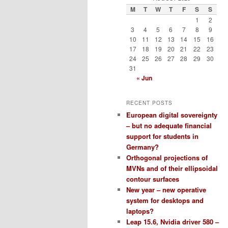
M
T
W
T
F
S
S
1
2
3
4
5
6
7
8
9
10
11
12
13
14
15
16
17
18
19
20
21
22
23
24
25
26
27
28
29
30
31
« Jun
RECENT POSTS
European digital sovereignty
– but no adequate financial
support for students in
Germany?
Orthogonal projections of
MVNs and of their ellipsoidal
contour surfaces
New year – new operative
system for desktops and
laptops?
Leap 15.6, Nvidia driver 580 –