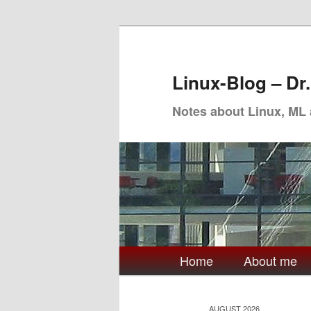
Skip
Skip
to
to
primary
secondary
Linux-Blog – Dr
content
content
Notes about Linux, ML
Main
Home
About me
menu
AUGUST 2026