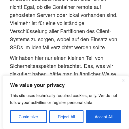
nicht! Egal, ob die Container remote auf
gehosteten Servern oder lokal vorhanden sind.
Vielmehr ist für eine vollständige
Verschlüsselung aller Partitionen des Client-
Systems zu sorgen, wobei auf den Einsatz von
SSDs im Idealfall verzichtet werden sollte.
Wir haben hier nur einen kleinen Teil von
Sicherheitsaspekten betrachtet. Das, was wir
diskutiert haben, hätte man in ähnlicher Weise
aber auch für andere Betriebssysteme
We value your privacy
aufschreiben können. Sicherheit ist ein weit
This site uses technically required cookies, only. We do not
komplexeres Thema als nur eine Frage des
follow your activities or register personal data.
Betriebssystems. Das gute an Linux ist jedoch,
dass man hier alle notwendigen Tools zur
Customize
Reject All
Accept All
Verbesserung der Sicherung