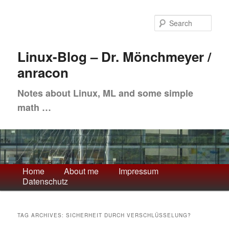
Skip
Skip
to
to
Sea
primary
secondary
content
content
Linux-Blog – Dr. Mönchmeyer /
anracon
Notes about Linux, ML and some simple
math …
Main
Home
About me
Impressum
Datenschutz
menu
TAG ARCHIVES:
SICHERHEIT DURCH VERSCHLÜSSELUNG?