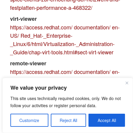
festplatten-performance-a-468322/
virt-viewer
https://access.redhat.com/ documentation/ en-
US/ Red_Hat-_Enterprise-
_Linux/6/html/Virtualization-_Administration-
_Guide/chap-virt-tools.html#sect-virt-viewer
remote-viewer
https://access.redhat.com/ documentation/ en-
US/ Red_Hat-_Enterprise-_Linux/6/html/
We value your privacy
Virtualization-_Administration-_Guide/sect-
Graphic-_User-_Interface-_tools-_for-_guest-
This site uses technically required cookies, only. We do not
_virtual-_machine-_management–
follow your activities or register personal data.
remote_viewer.html
Customize
Reject All
Accept All
In die Links wurden Minus-Zeichen eingefügt,
um einen Umbruch zu erreichen. Die korrekte