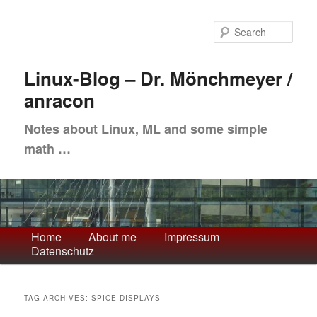
Skip
Skip
to
to
Sea
primary
secondary
content
content
Linux-Blog – Dr. Mönchmeyer /
anracon
Notes about Linux, ML and some simple
math …
Main
Home
About me
Impressum
Datenschutz
menu
TAG ARCHIVES:
SPICE DISPLAYS