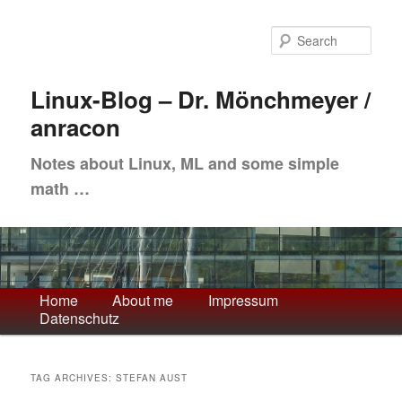
Skip
Skip
to
to
Sea
primary
secondary
content
content
Linux-Blog – Dr. Mönchmeyer /
anracon
Notes about Linux, ML and some simple
math …
Main
Home
About me
Impressum
Datenschutz
menu
TAG ARCHIVES:
STEFAN AUST