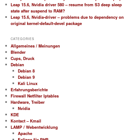
Leap 15.6, Nvidia driver 580 – resume from S3 deep sleep
state after suspend to RAM?
Leap 15.6, Nvidia-driver – problems due to dependency on
original kernel-default-devel package
CATEGORIES
Allgemeines / Meinungen
Blender
Cups, Druck
Debian
Debian 8
Debian 9
Kali Linux
Erfahrungsberichte
Firewall Netfilter Iptables
Hardware, Treiber
Nvidia
KDE
Kontact – Kmail
LAMP / Webentwicklung
Apache
Eclipse für PHP