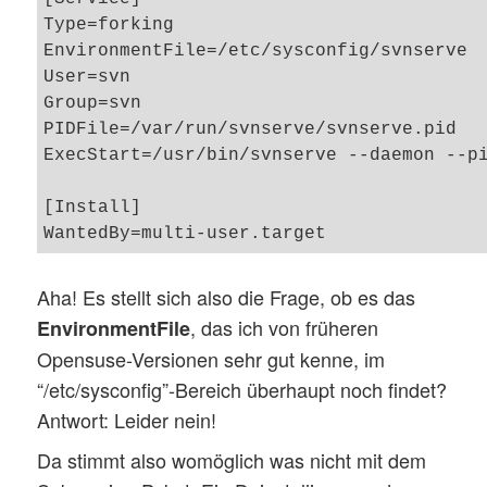
Type=forking

EnvironmentFile=/etc/sysconfig/svnserve

User=svn

Group=svn

PIDFile=/var/run/svnserve/svnserve.pid

ExecStart=/usr/bin/svnserve --daemon --pi
[Install]

Aha! Es stellt sich also die Frage, ob es das
, das ich von früheren
EnvironmentFile
Opensuse-Versionen sehr gut kenne, im
“/etc/sysconfig”-Bereich überhaupt noch findet?
Antwort: Leider nein!
Da stimmt also womöglich was nicht mit dem