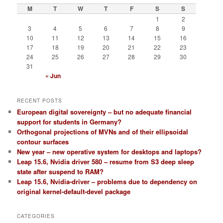
M
T
W
T
F
S
S
1
2
3
4
5
6
7
8
9
10
11
12
13
14
15
16
17
18
19
20
21
22
23
24
25
26
27
28
29
30
31
« Jun
RECENT POSTS
European digital sovereignty – but no adequate financial
support for students in Germany?
Orthogonal projections of MVNs and of their ellipsoidal
contour surfaces
New year – new operative system for desktops and laptops?
Leap 15.6, Nvidia driver 580 – resume from S3 deep sleep
state after suspend to RAM?
Leap 15.6, Nvidia-driver – problems due to dependency on
original kernel-default-devel package
CATEGORIES