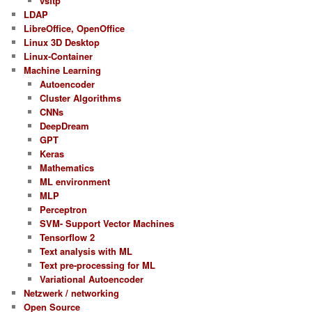
vsftp
LDAP
LibreOffice, OpenOffice
Linux 3D Desktop
Linux-Container
Machine Learning
Autoencoder
Cluster Algorithms
CNNs
DeepDream
GPT
Keras
Mathematics
ML environment
MLP
Perceptron
SVM- Support Vector Machines
Tensorflow 2
Text analysis with ML
Text pre-processing for ML
Variational Autoencoder
Netzwerk / networking
Open Source