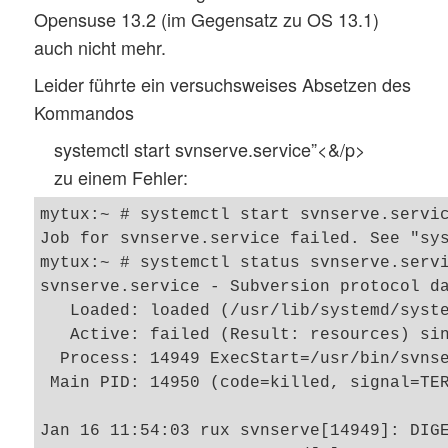
Opensuse 13.2 (im Gegensatz zu OS 13.1)
auch nicht mehr.
Leider führte ein versuchsweises Absetzen des
Kommandos
systemctl start svnserve.service”<&/p>
zu einem Fehler:
mytux:~ # systemctl start svnserve.servic
Job for svnserve.service failed. See "sys
mytux:~ # systemctl status svnserve.servi
svnserve.service - Subversion protocol da
   Loaded: loaded (/usr/lib/systemd/syste
   Active: failed (Result: resources) sin
  Process: 14949 ExecStart=/usr/bin/svnse
 Main PID: 14950 (code=killed, signal=TER
Jan 16 11:54:03 rux svnserve[14949]: DIGE