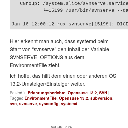
   CGroup: /system.slice/svnserve.service
           └─15199 /usr/bin/svnserve --da
Hier erkennt man auch, dass systemd beim
Start von “svnserve” den Inhalt der Variable
SVNSERVE_OPTIONS aus dem
EnvironmentFile zieht.
Ich hoffe, das hilft dem einen oder anderen OS
13.2-Umsteiger/Einsteiger weiter.
Posted in
Erfahrungsberichte
,
Opensuse 13.2
,
SVN
|
Tagged
EnvironmentFile
,
Opensuse 13.2
,
subversion
,
svn
,
svnserve
,
sysconfig
,
systemd
AUGUST 2026