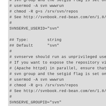
# svn group and the setgid flag is set on
# usermod -A svn wwwrun

# chmod -R g+s /srv/svn/repos

# See http://svnbook.red-bean.com/en/1.8/
#

SVNSERVE_USERID="svn"

## Type:	string

## Default	"svn"

#

# svnserve should run as unprivileged use
# If you want to expose the repository vi
# (Apache httpd) in parallel, ensure that
# svn group and the setgid flag is set on
# usermod -A svn wwwrun

# chmod -R g+s /srv/svn/repos

# See http://svnbook.red-bean.com/en/1.8/
#
