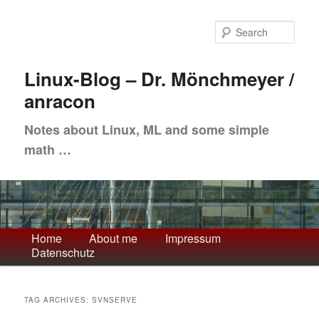
Skip
Skip
to
to
Sea
primary
secondary
content
content
Linux-Blog – Dr. Mönchmeyer /
anracon
Notes about Linux, ML and some simple
math …
Main
Home
About me
Impressum
Datenschutz
menu
TAG ARCHIVES:
SVNSERVE