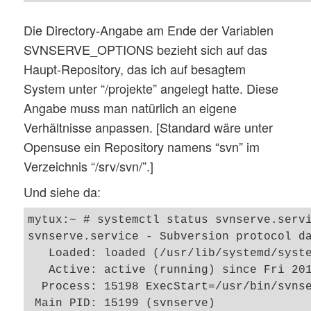
Die Directory-Angabe am Ende der Variablen
SVNSERVE_OPTIONS bezieht sich auf das
Haupt-Repository, das ich auf besagtem
System unter “/projekte” angelegt hatte. Diese
Angabe muss man natürlich an eigene
Verhältnisse anpassen. [Standard wäre unter
Opensuse ein Repository namens “svn” im
Verzeichnis “/srv/svn/”.]
Und siehe da:
mytux:~ # systemctl status svnserve.servi
svnserve.service - Subversion protocol da
   Loaded: loaded (/usr/lib/systemd/syste
   Active: active (running) since Fri 201
  Process: 15198 ExecStart=/usr/bin/svnse
 Main PID: 15199 (svnserve)
