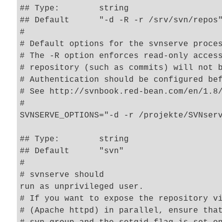
## Type:	string

## Default	"-d -R -r /srv/svn/repos"

#

# Default options for the svnserve proces
# The -R option enforces read-only access
# repository (such as commits) will not b
# Authentication should be configured bef
# See http://svnbook.red-bean.com/en/1.8/
#

SVNSERVE_OPTIONS="-d -r /projekte/SVNserv
## Type:	string

## Default	"svn"

#

# svnserve should 

run as unprivileged user.

# If you want to expose the repository vi
# (Apache httpd) in parallel, ensure that