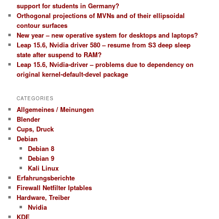
support for students in Germany?
Orthogonal projections of MVNs and of their ellipsoidal
contour surfaces
New year – new operative system for desktops and laptops?
Leap 15.6, Nvidia driver 580 – resume from S3 deep sleep
state after suspend to RAM?
Leap 15.6, Nvidia-driver – problems due to dependency on
original kernel-default-devel package
CATEGORIES
Allgemeines / Meinungen
Blender
Cups, Druck
Debian
Debian 8
Debian 9
Kali Linux
Erfahrungsberichte
Firewall Netfilter Iptables
Hardware, Treiber
Nvidia
KDE