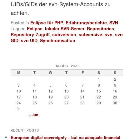
UIDs/GIDs der svn-System-Accounts zu
achten.
Posted in
Eclipse für PHP
,
Erfahrungsberichte
,
SVN
|
Tagged
Eclipse
,
lokaler SVN-Server
,
Repositories
,
Repository-Zugriff
,
subversion
,
subversive
,
svn
,
svn
GID
,
svn UID
,
Synchronisation
AUGUST 2026
M
T
W
T
F
S
S
1
2
3
4
5
6
7
8
9
10
11
12
13
14
15
16
17
18
19
20
21
22
23
24
25
26
27
28
29
30
31
« Jun
RECENT POSTS
European digital sovereignty – but no adequate financial