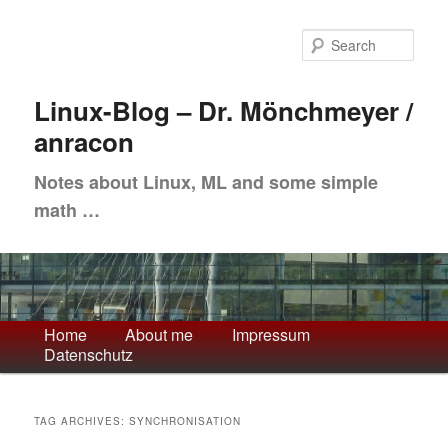
Skip
Skip
to
to
Sea
primary
secondary
content
content
Linux-Blog – Dr. Mönchmeyer /
anracon
Notes about Linux, ML and some simple
math …
Main
Home
About me
Impressum
Datenschutz
menu
TAG ARCHIVES:
SYNCHRONISATION