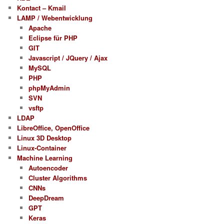
Kontact – Kmail
LAMP / Webentwicklung
Apache
Eclipse für PHP
GIT
Javascript / JQuery / Ajax
MySQL
PHP
phpMyAdmin
SVN
vsftp
LDAP
LibreOffice, OpenOffice
Linux 3D Desktop
Linux-Container
Machine Learning
Autoencoder
Cluster Algorithms
CNNs
DeepDream
GPT
Keras