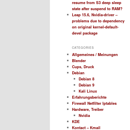
resume from S3 deep sleep
state after suspend to RAM?
Leap 15.6, Nvidia-driver –
problems due to dependency
on original kernel-default-
devel package
CATEGORIES
Allgemeines / Meinungen
Blender
Cups, Druck
Debian
Debian 8
Debian 9
Kali Linux
Erfahrungsberichte
Firewall Netfilter Iptables
Hardware, Treiber
Nvidia
KDE
Kontact – Kmail