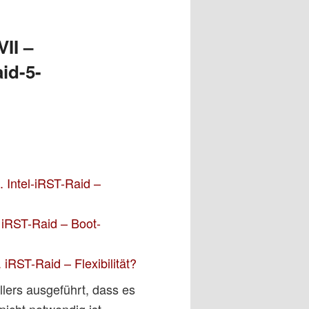
II –
id-5-
. Intel-iRST-Raid –
 iRST-Raid – Boot-
iRST-Raid – Flexibilität?
llers ausgeführt, dass es
icht notwendig ist,