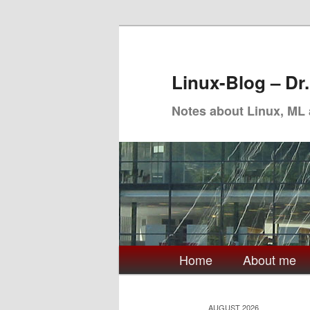
Skip
Skip
to
to
primary
secondary
Linux-Blog – Dr
content
content
Notes about Linux, ML
Main
Home
About me
menu
AUGUST 2026