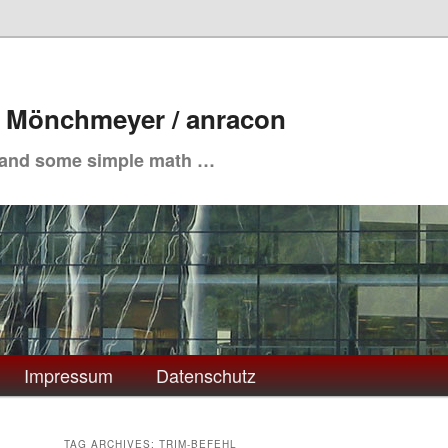
. Mönchmeyer / anracon
 and some simple math …
Impressum
Datenschutz
TAG ARCHIVES:
TRIM-BEFEHL