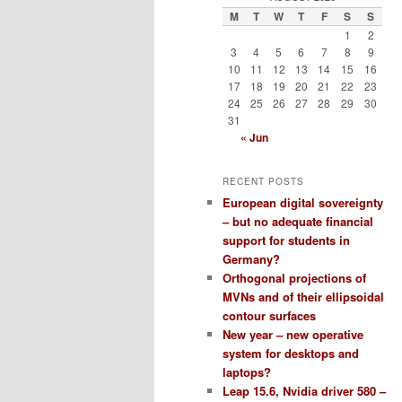
M
T
W
T
F
S
S
1
2
3
4
5
6
7
8
9
10
11
12
13
14
15
16
17
18
19
20
21
22
23
24
25
26
27
28
29
30
31
« Jun
RECENT POSTS
European digital sovereignty
– but no adequate financial
support for students in
Germany?
Orthogonal projections of
MVNs and of their ellipsoidal
contour surfaces
New year – new operative
system for desktops and
laptops?
Leap 15.6, Nvidia driver 580 –