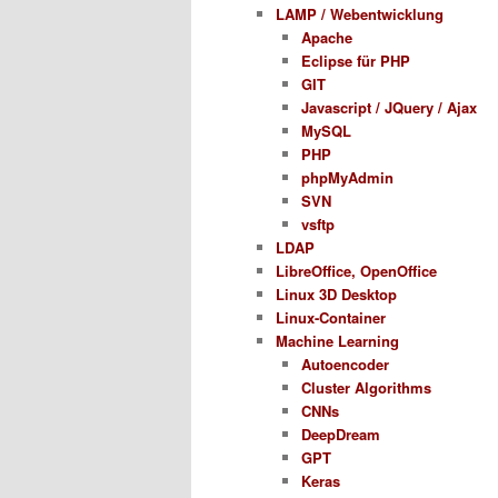
LAMP / Webentwicklung
Apache
Eclipse für PHP
GIT
Javascript / JQuery / Ajax
MySQL
PHP
phpMyAdmin
SVN
vsftp
LDAP
LibreOffice, OpenOffice
Linux 3D Desktop
Linux-Container
Machine Learning
Autoencoder
Cluster Algorithms
CNNs
DeepDream
GPT
Keras