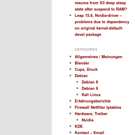
resume from S3 deep sleep
state after suspend to RAM?
Leap 15.6, Nvidia-driver –
problems due to dependency
on original kernel-default-
devel package
CATEGORIES
Allgemeines / Meinungen
Blender
Cups, Druck
Debian
Debian 8
Debian 9
Kali Linux
Erfahrungsberichte
Firewall Netfilter Iptables
Hardware, Treiber
Nvidia
KDE
Kontact – Kmail