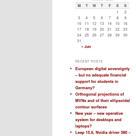
M
T
W
T
F
S
S
1
2
3
4
5
6
7
8
9
10
11
12
13
14
15
16
17
18
19
20
21
22
23
24
25
26
27
28
29
30
31
« Jun
RECENT POSTS
European digital sovereignty
– but no adequate financial
support for students in
Germany?
Orthogonal projections of
MVNs and of their ellipsoidal
contour surfaces
New year – new operative
system for desktops and
laptops?
Leap 15.6, Nvidia driver 580 –