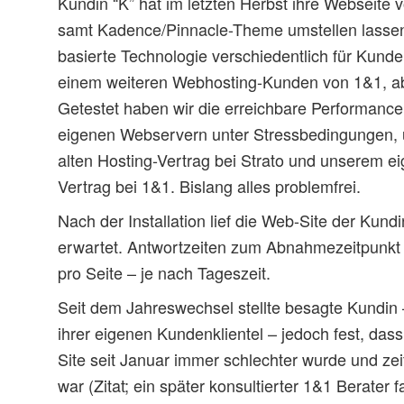
Kundin “K” hat im letzten Herbst ihre Webseite
samt Kadence/Pinnacle-Theme umstellen lassen
basierte Technologie verschiedentlich für Kunde
einem weiteren Webhosting-Kunden von 1&1, abe
Getestet haben wir die erreichbare Performance
eigenen Webservern unter Stressbedingungen, 
alten Hosting-Vertrag bei Strato und unserem ei
Vertrag bei 1&1. Bislang alles problemfrei.
Nach der Installation lief die Web-Site der Kund
erwartet. Antwortzeiten zum Abnahmezeitpunkt
pro Seite – je nach Tageszeit.
Seit dem Jahreswechsel stellte besagte Kundi
ihrer eigenen Kundenklientel – jedoch fest, dass
Site seit Januar immer schlechter wurde und zeit
war (Zitat; ein später konsultierter 1&1 Berater