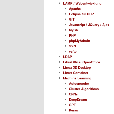
LAMP / Webentwicklung
Apache
Eclipse für PHP
GIT
Javascript / JQuery / Ajax
MySQL
PHP
phpMyAdmin
SVN
vsftp
LDAP
LibreOffice, OpenOffice
Linux 3D Desktop
Linux-Container
Machine Learning
Autoencoder
Cluster Algorithms
CNNs
DeepDream
GPT
Keras