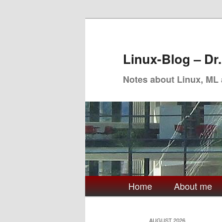
Skip
Skip
to
to
primary
secondary
Linux-Blog – Dr
content
content
Notes about Linux, ML
Main
Home
About me
menu
AUGUST 2026