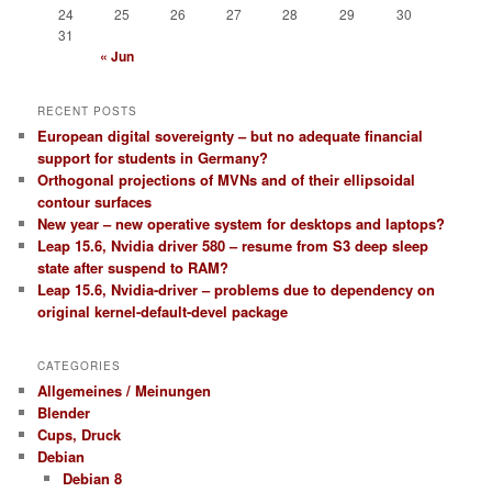
24
25
26
27
28
29
30
31
« Jun
RECENT POSTS
European digital sovereignty – but no adequate financial
support for students in Germany?
Orthogonal projections of MVNs and of their ellipsoidal
contour surfaces
New year – new operative system for desktops and laptops?
Leap 15.6, Nvidia driver 580 – resume from S3 deep sleep
state after suspend to RAM?
Leap 15.6, Nvidia-driver – problems due to dependency on
original kernel-default-devel package
CATEGORIES
Allgemeines / Meinungen
Blender
Cups, Druck
Debian
Debian 8