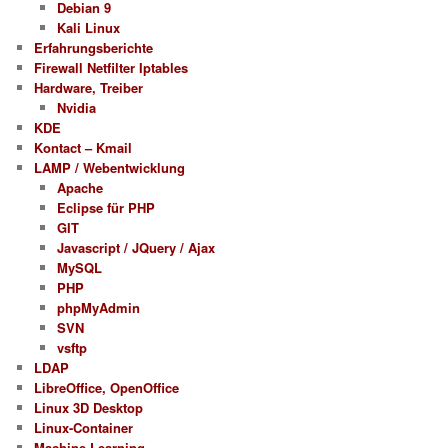
Debian 9
Kali Linux
Erfahrungsberichte
Firewall Netfilter Iptables
Hardware, Treiber
Nvidia
KDE
Kontact – Kmail
LAMP / Webentwicklung
Apache
Eclipse für PHP
GIT
Javascript / JQuery / Ajax
MySQL
PHP
phpMyAdmin
SVN
vsftp
LDAP
LibreOffice, OpenOffice
Linux 3D Desktop
Linux-Container
Machine Learning