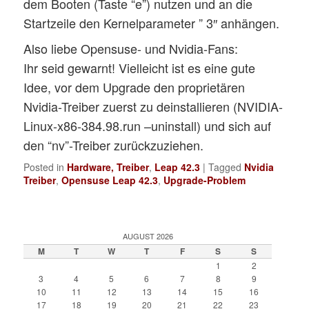
dem Booten (Taste “e”) nutzen und an die
Startzeile den Kernelparameter ” 3″ anhängen.
Also liebe Opensuse- und Nvidia-Fans:
Ihr seid gewarnt! Vielleicht ist es eine gute
Idee, vor dem Upgrade den proprietären
Nvidia-Treiber zuerst zu deinstallieren (NVIDIA-
Linux-x86-384.98.run –uninstall) und sich auf
den “nv”-Treiber zurückzuziehen.
Posted in
Hardware, Treiber
,
Leap 42.3
|
Tagged
Nvidia
Treiber
,
Opensuse Leap 42.3
,
Upgrade-Problem
AUGUST 2026
M
T
W
T
F
S
S
1
2
3
4
5
6
7
8
9
10
11
12
13
14
15
16
17
18
19
20
21
22
23