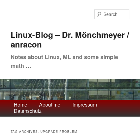
Skip
Skip
to
to
Sea
primary
secondary
content
content
Linux-Blog – Dr. Mönchmeyer /
anracon
Notes about Linux, ML and some simple
math …
Main
Home
About me
Impressum
Datenschutz
menu
TAG ARCHIVES:
UPGRADE-PROBLEM