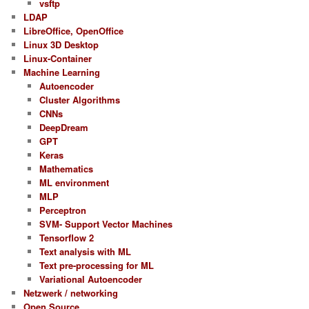
vsftp
LDAP
LibreOffice, OpenOffice
Linux 3D Desktop
Linux-Container
Machine Learning
Autoencoder
Cluster Algorithms
CNNs
DeepDream
GPT
Keras
Mathematics
ML environment
MLP
Perceptron
SVM- Support Vector Machines
Tensorflow 2
Text analysis with ML
Text pre-processing for ML
Variational Autoencoder
Netzwerk / networking
Open Source