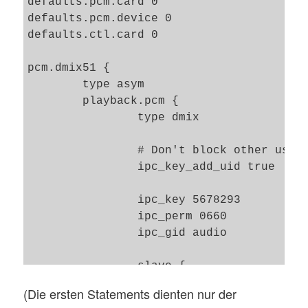
defaults.pcm.card 0

    	ttable.1.4 0.5

defaults.pcm.device 0

defaults.ctl.card 0

	# bass

    	ttable.0.5 0.2

pcm.dmix51 {

    	ttable.1.5 0.2

	type asym

	playback.pcm {

}

		type dmix

pcm.!default {

	type softvol

		# Don't block other users

	slave.pcm "upmix"

		ipc_key_add_uid true

	control {

	  name "SW master"

		ipc_key 5678293

	  card 0

		ipc_perm 0660

	}

		ipc_gid audio

		slave {

			# 2 for stereo, 6 for surround51, 8 for surround71

(Die ersten Statements dienten nur der
			channels 6
