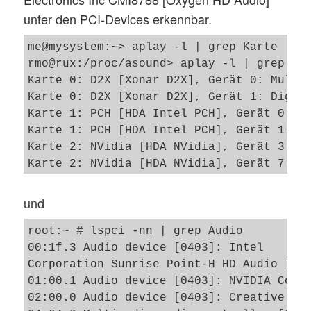
unter den PCI-Devices erkennbar.
me@mysystem:~> aplay -l | grep Karte  

rmo@rux:/proc/asound> aplay -l | grep Kar
Karte 0: D2X [Xonar D2X], Gerät 0: Multic
Karte 0: D2X [Xonar D2X], Gerät 1: Digita
Karte 1: PCH [HDA Intel PCH], Gerät 0: AL
Karte 1: PCH [HDA Intel PCH], Gerät 1: AL
Karte 2: NVidia [HDA NVidia], Gerät 3: HD
Karte 2: NVidia [HDA NVidia], Gerät 7: HD
Karte 2: NVidia [HDA NVidia], Gerät 8: HD
Karte 2: NVidia [HDA NVidia], Gerät 9: HD
und
Karte 3: XFi [Creative X-Fi], Gerät 0: ct
Karte 3: XFi [Creative X-Fi], Gerät 1: ct
root:~ # lspci -nn | grep Audio

Karte 3: XFi [Creative X-Fi], Gerät 2: ct
00:1f.3 Audio device [0403]: Intel 

Karte 3: XFi [Creative X-Fi], Gerät 3: ct
Corporation Sunrise Point-H HD Audio [808
01:00.1 Audio device [0403]: NVIDIA Corpo
02:00.0 Audio device [0403]: Creative Lab