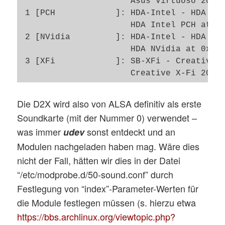
                      Asus Virtuoso 200 a
 1 [PCH            ]: HDA-Intel - HDA Int
                      HDA Intel PCH at 0x
 2 [NVidia         ]: HDA-Intel - HDA NVi
                      HDA NVidia at 0xdf0
 3 [XFi            ]: SB-XFi - Creative X
Die D2X wird also von ALSA definitiv als erste
Soundkarte (mit der Nummer 0) verwendet –
was immer
sonst entdeckt und an
udev
Modulen nachgeladen haben mag. Wäre dies
nicht der Fall, hätten wir dies in der Datei
“/etc/modprobe.d/50-sound.conf” durch
Festlegung von “index”-Parameter-Werten für
die Module festlegen müssen (s. hierzu etwa
https://bbs.archlinux.org/viewtopic.php?