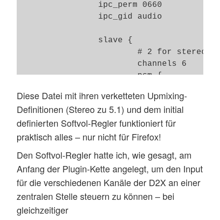
		ipc_perm 0660

		ipc_gid audio

		slave {

			# 2 for stereo, 6 for surround51, 8 for surround71

			channels 6

			pcm {

				# mplayer chooses S32_LE, but others usually S16_LE

Diese Datei mit ihren verketteten Upmixing-
				#format S24_LE

Definitionen (Stereo zu 5.1) und dem initial
				format S16_LE

definierten Softvol-Regler funktioniert für
praktisch alles – nur nicht für Firefox!
				# 44100 or 48000

				# 44100 for music, 48000 is compatible with most h/w

Den Softvol-Regler hatte ich, wie gesagt, am
				rate 44100

Anfang der Plugin-Kette angelegt, um den Input
				#rate 48000

für die verschiedenen Kanäle der D2X an einer
				type hw

zentralen Stelle steuern zu können – bei
				card 0

gleichzeitiger
				device 0
