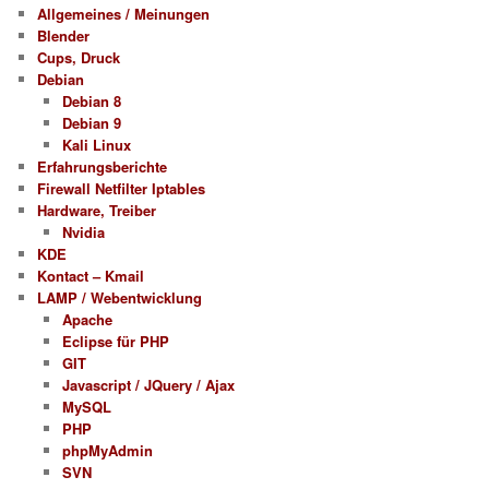
	slave.pcm "upmix"

Allgemeines / Meinungen
Blender
	control {

Cups, Druck
	  name "SW master"

Debian
	  card 0

Debian 8
	 }

Debian 9
}

Kali Linux
Erfahrungsberichte
Firewall Netfilter Iptables
pcm.!default {

Hardware, Treiber
	# !!! 

Nvidia
	type plug 

KDE
	slave.pcm "vol"

Kontact – Kmail
LAMP / Webentwicklung
Apache
Eclipse für PHP
GIT
Javascript / JQuery / Ajax
MySQL
PHP
phpMyAdmin
SVN