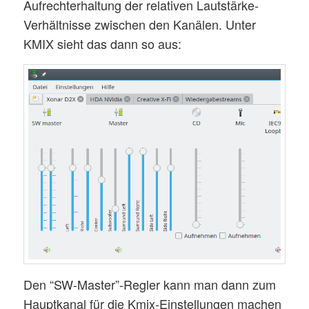
Aufrechterhaltung der relativen Lautstärke-
				subdevice 0

Verhältnisse zwischen den Kanälen. Unter
			}

KMIX sieht das dann so aus:
			#period_size 512

			period_size 1024

			#period_size 512

			# 4096 might make sound crackle

			# mplayer2 chooses 8192. Half-Life 2 chooses 16384.

			# If too large, use CONFIG_SND_HDA_PREALLOC_SIZE=2048

			buffer_size 16384

		}

	}

	capture.pcm "hw:0"

}

ctl.dmix51 {

Den “SW-Master”-Regler kann man dann zum
	type hw

Hauptkanal für die Kmix-Einstellungen machen