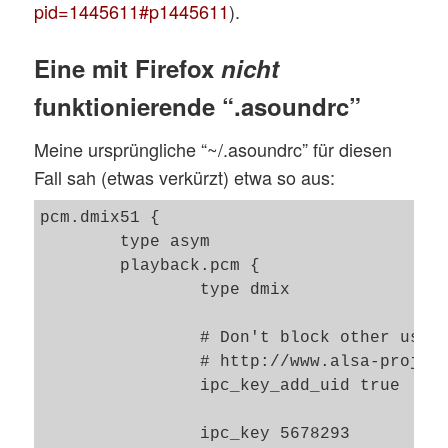
pid=1445611#p1445611
).
Eine mit Firefox
nicht
funktionierende “.asoundrc”
Meine ursprüngliche “~/.asoundrc” für diesen
Fall sah (etwas verkürzt) etwa so aus:
pcm.dmix51 {

	type asym

	playback.pcm {

		type dmix

		# Don't block other users

		# http://www.alsa-project.org/alsa-doc/alsa-lib/pcm_plugins.html

		ipc_key_add_uid true

		ipc_key 5678293
