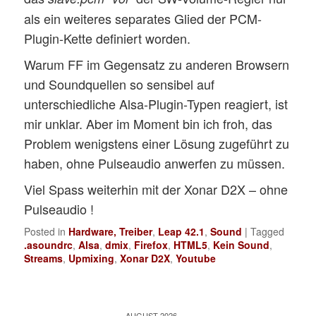
			buffer_size 16384

als ein weiteres separates Glied der PCM-
		}

Plugin-Kette definiert worden.
	}

Warum FF im Gegensatz zu anderen Browsern
	capture.pcm "hw:0"

und Soundquellen so sensibel auf
}

unterschiedliche Alsa-Plugin-Typen reagiert, ist
ctl.dmix51 {

mir unklar. Aber im Moment bin ich froh, das
	type hw

Problem wenigstens einer Lösung zugeführt zu
	card 0

haben, ohne Pulseaudio anwerfen zu müssen.
}

Viel Spass weiterhin mit der Xonar D2X – ohne
pcm.upmix {

Pulseaudio !
	type plug

Posted in
Hardware, Treiber
,
Leap 42.1
,
Sound
|
Tagged
	slave.pcm "dmix51"

.asoundrc
,
Alsa
,
dmix
,
Firefox
,
HTML5
,
Kein Sound
,
Streams
,
Upmixing
,
Xonar D2X
,
Youtube
	#front

    	ttable.0.0 1

    	ttable.1.1 1

AUGUST 2026