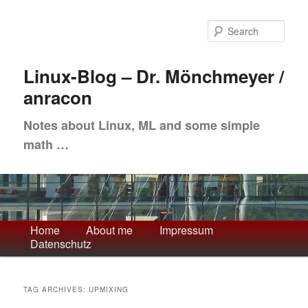
Skip
Skip
to
to
Sea
primary
secondary
content
content
Linux-Blog – Dr. Mönchmeyer /
anracon
Notes about Linux, ML and some simple
math …
Main
Home
About me
Impressum
Datenschutz
menu
TAG ARCHIVES:
UPMIXING