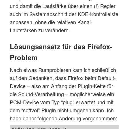
	card 0

und damit die Lautstärke über einen (!) Regler
}

auch im Systemabschnitt der KDE-Kontrolleiste
anpassen, ohne die relativen Kanal-
pcm.upmix {

	type plug

Lautstärken zu verändern.
	slave.pcm "dmix51"

Lösungsansatz für das Firefox-
	#front

Problem
   	ttable.0.0 1

    	ttable.1.1 1

Nach etwas Rumprobieren kam ich schließlich
	#side / rear -left

auf den Gedanken, dass Firefox beim Default-
	ttable.0.2 1.0

Device – also am Anfang der Plugin-Kette für
die Sound-Verarbeitung – möglicherweise ein
	#side / rear - right

PCM-Device vom Typ “plug” erwartet und mit
    	ttable.1.3 1.0

dem “softvol”-Plugin nicht umgehen kann. Ich
habe daher folgende Änderung vorgenommen:
	#center    

    	ttable.0.4 0.5
