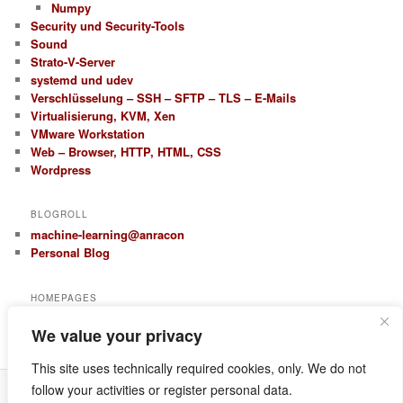
Numpy
Security und Security-Tools
Sound
Strato-V-Server
systemd und udev
Verschlüsselung – SSH – SFTP – TLS – E-Mails
Virtualisierung, KVM, Xen
VMware Workstation
Web – Browser, HTTP, HTML, CSS
Wordpress
BLOGROLL
machine-learning@anracon
Personal Blog
HOMEPAGES
anracon.de
We value your privacy
anracom.com
This site uses technically required cookies, only. We do not
follow your activities or register personal data.