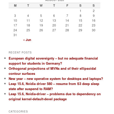
M
T
W
T
F
S
S
	#side / rear -left

1
2
	ttable.0.2 1.0

3
4
5
6
7
8
9
10
11
12
13
14
15
16
	#side / rear - right

17
18
19
20
21
22
23
24
25
26
27
28
29
30
    	ttable.1.3 1.0

31
« Jun
	#center    

    	ttable.0.4 0.5

RECENT POSTS
    	ttable.1.4 0.5

European digital sovereignty – but no adequate financial
support for students in Germany?
	# bass

Orthogonal projections of MVNs and of their ellipsoidal
contour surfaces
    	ttable.0.5 0.2

New year – new operative system for desktops and laptops?
    	ttable.1.5 0.2

Leap 15.6, Nvidia driver 580 – resume from S3 deep sleep
state after suspend to RAM?
}

Leap 15.6, Nvidia-driver – problems due to dependency on
original kernel-default-devel package
pcm.vol {

	type softvol

CATEGORIES