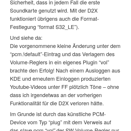
Sicherheit, dass in jedem Fall die erste
			pcm {

Soundkarte genutzt wird. Mit der D2X
				#format S32_LE

funktioniert übrigens auch die Format-
				format S16_LE

Festlegung “format S32_LE”).
				# 44100 or 48000

Und siehe da:
				# 44100 for music, 48000 is compatible with most h/w

Die vorgenommene kleine Änderung unter dem
				rate 44100

				#rate 48000

“pcm.!default”-Eintrag und das Verlagern des
Volume-Reglers in ein eigenes Plugin “vol”
				type hw

brachte den Erfolg! Nach einem Ausloggen aus
				card 0

KDE und erneutem Einloggen produzierten
				device 0

Youtube-Videos unter FF plötzlich Töne – ohne
				subdevice 0

dass ich irgendetwas an der vorherigen
			}

Funktionalität für die D2X verloren hätte.
			#period_size 512

Im Grunde ist durch das künstliche PCM-
			period_size 1024

Device vom Typ “plug” mit dem Verweis auf
			#period_size 512

das
der SW-Volume-Regler nur
slave.pcm “vol”