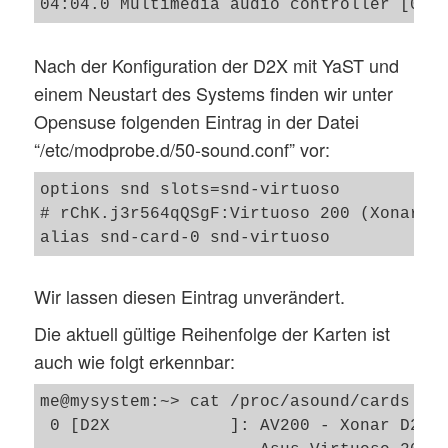
Nach der Konfiguration der D2X mit YaST und
einem Neustart des Systems finden wir unter
Opensuse folgenden Eintrag in der Datei
“/etc/modprobe.d/50-sound.conf” vor:
options snd slots=snd-virtuoso

# rChK.j3r564qQSgF:Virtuoso 200 (Xonar D2
Wir lassen diesen Eintrag unverändert.
Die aktuell gültige Reihenfolge der Karten ist
auch wie folgt erkennbar:
me@mysystem:~> cat /proc/asound/cards

 0 [D2X            ]: AV200 - Xonar D2X
