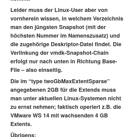
            virtual size: 4261412864

Leider muss der Linux-User aber von
            filename: Win7_x64_ssdx-00000
vornherein wissen, in welchem Verzeichnis
            cluster size: 65536

man den jüngsten Snapshot (mit der
            format: SPARSE

höchsten Nummer im Namenszusatz) und
        [1]:

die zugehörige Deskriptor-Datei findet. Die
            virtual size: 33554432

            filename: Win7_x64_ssdx-00000
Verlinkung der vmdk-Snapshot-Chain
            cluster size: 65536

erfolgt nur nach unten in Richtung Base-
            format: SPARSE

File – also einseitig.
Die im “type twoGbMaxExtentSparse”
image: Win7_x64_ssdx-000001.vmdk

file format: vmdk

angegebenen 2GB für die Extends muss
virtual size: 4.0G (4294967296 bytes)

man unter aktuellen Linux-Systemen nicht
disk size: 1.0M

zu ernst nehmen; faktisch operiert z.B. die
cluster_size: 65536

VMware WS 14 mit wachsenden 4 GB
backing file: /vmw/Win7/Win7_x64_ssdx.vmd
Extents.
Format specific information:

    cid: 3509963510

Übrigens: