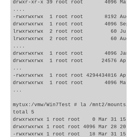
drwxr-xr-x 39 root root       4096 Mar 28
....

-rwxrwxrwx  1 root root       8192 Aug 23
drwxrwxrwx  1 root root       4096 Sep 23
lrwxrwxrwx  2 root root         60 Jul 14
lrwxrwxrwx  2 root root         60 Aug 23
....

drwxrwxrwx  1 root root       4096 Jan 25
drwxrwxrwx  1 root root      24576 Apr  8
...

-rwxrwxrwx  1 root root 4294434816 Apr  8
drwxrwxrwx  1 root root       4096 Mar 27
...

mytux:/vmw/Win7Test # la /mnt2/mounts/mnt
total 5

drwxrwxrwx 1 root root    0 Mar 31 15:26 
drwxrwxrwx 1 root root 4096 Mar 28 20:25 
-rwxrwxrwx 1 root root   18 Mar 31 15:26 