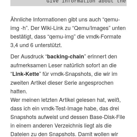
           Give information about the di
           If a disk image has a backing
Ähnliche Informationen gibt uns auch “qemu-
img -h”. Der Wiki-Link zu “Qemu/Images” unten
bestätigt, dass “qemu-img” die vmdk-Formate
3,4 und 6 unterstützt.
Der Ausdruck “
” erinnert den
backing-chain
aufmerksamen Leser natürlich sofort an die
“
” für vmdk-Snapshots, die wir im
Link-Kette
zweiten Artikel dieser Serie angesprochen
hatten.
Wer meinen letzten Artikel gelesen hat, weiß,
dass ich ein vmdk-Test-Image habe, das drei
Snapshots aufweist und dessen Base-Disk-File
in einem anderen Verzeichnis liegt als die
Dateien zu den Snapshots. Damit wollen wir