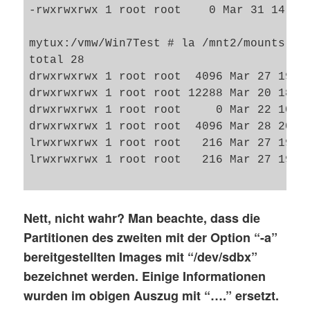
-rwxrwxrwx 1 root root    0 Mar 31 14:02 
mytux:/vmw/Win7Test # la /mnt2/mounts

total 28

drwxrwxrwx 1 root root  4096 Mar 27 19:37
drwxrwxrwx 1 root root 12288 Mar 20 18:05
drwxrwxrwx 1 root root     0 Mar 22 10:30
drwxrwxrwx 1 root root  4096 Mar 28 20:25
lrwxrwxrwx 1 root root   216 Mar 27 19:21
lrwxrwxrwx 1 root root   216 Mar 27 19:37
Nett, nicht wahr? Man beachte, dass die
Partitionen des zweiten mit der Option “-a”
bereitgestellten Images mit “/dev/sd
b
x”
bezeichnet werden. Einige Informationen
wurden im obigen Auszug mit “….” ersetzt.