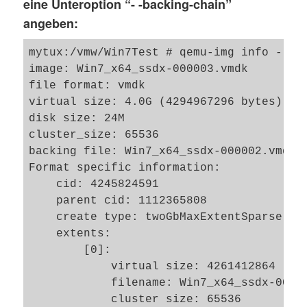
eine Unteroption “- -backing-chain”
angeben:
mytux:/vmw/Win7Test # qemu-img info --bac
image: Win7_x64_ssdx-000003.vmdk

file format: vmdk

virtual size: 4.0G (4294967296 bytes)

disk size: 24M

cluster_size: 65536

backing file: Win7_x64_ssdx-000002.vmdk

Format specific information:

    cid: 4245824591

    parent cid: 1112365808

    create type: twoGbMaxExtentSparse

    extents:

        [0]:

            virtual size: 4261412864

            filename: Win7_x64_ssdx-00000
            cluster size: 65536
