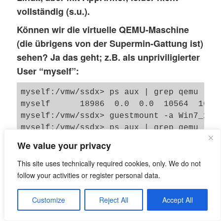
vollständig (s.u.).
Können wir die virtuelle QEMU-Maschine
(die übrigens von der Supermin-Gattung ist)
sehen? Ja das geht; z.B. als unpriviligierter
User “myself”:
myself:/vmw/ssdx> ps aux | grep qemu

myself      18986  0.0  0.0  10564  1640 
myself:/vmw/ssdx> guestmount -a Win7_x64
myself:/vmw/ssdx> ps aux | grep qemu

myself      19002 19.8  0.3 1534676 2474
We value your privacy
myself      19021  0.0  0.0  10564  1648 
This site uses technically required cookies, only. We do not
myself:/vmw/ssdx> guestunmount /

follow your activities or register personal data.
mnt/vmdk

myself:/vmw/ssdx> ps aux | grep qemu

myself      19047  0.0  0.0  10564  1652 
Customize
Reject All
Accept All