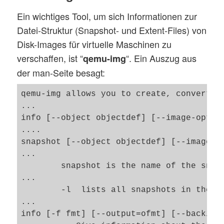
Ein wichtiges Tool, um sich Informationen zur
Datei-Struktur (Snapshot- und Extent-Files) von
Disk-Images für virtuelle Maschinen zu
verschaffen, ist “
“. Ein Auszug aus
qemu-img
der man-Seite besagt:
qemu-img allows you to create, convert a
...

info [--object objectdef] [--image-opts] 
....

snapshot [--object objectdef] [--image-o
...

	snapshot is the name of the snapshot to create, apply or delete

...

    	-l  lists all snapshots in the given image

...

info [-f fmt] [--output=ofmt] [--backing-