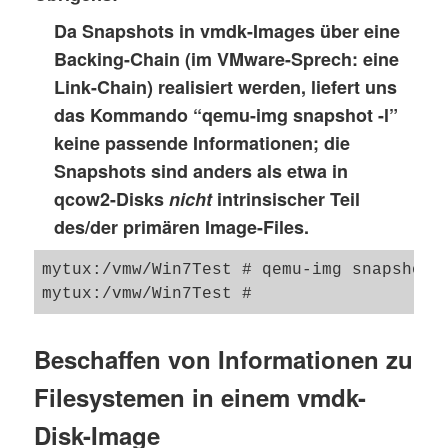
    parent cid: 3060125035

Da Snapshots in vmdk-Images über eine
    create type: twoGbMaxExtentSparse

    extents:

Backing-Chain (im VMware-Sprech: eine
        [0]:

Link-Chain) realisiert werden, liefert uns
            virtual size: 4261412864

das Kommando “qemu-img snapshot -l”
            filename: Win7_x64_ssdx-00000
keine passende Informationen; die
            cluster size: 65536

Snapshots sind anders als etwa in
            format: SPARSE

qcow2-Disks
nicht
intrinsischer Teil
        [1]:

            virtual size: 33554432

des/der primären Image-Files.
            filename: Win7_x64_ssdx-00000
            cluster size: 65536

mytux:/vmw/Win7Test # qemu-img snapshot -
            format: SPARSE

image: /vmw/Win7/Win7_x64_ssdx.vmdk

Beschaffen von Informationen zu
file format: vmdk

Filesystemen in einem vmdk-
virtual size: 4.0G (4294967296 bytes)

disk size: 2.2G

Disk-Image
cluster_size: 65536
