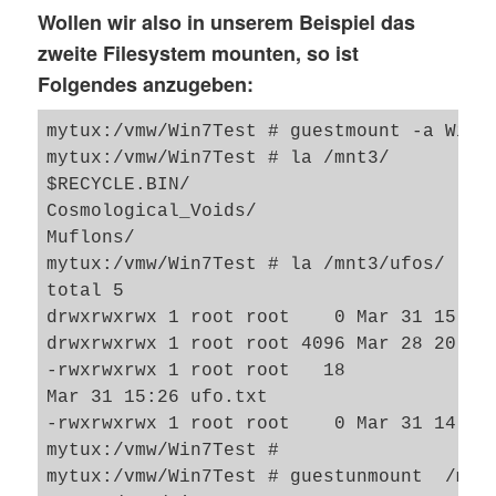
Wollen wir also in unserem Beispiel das
zweite Filesystem mounten, so ist
Folgendes anzugeben:
mytux:/vmw/Win7Test # guestmount -a Win7_
mytux:/vmw/Win7Test # la /mnt3/

$RECYCLE.BIN/                           S
Cosmological_Voids/                     m
Muflons/                                u
mytux:/vmw/Win7Test # la /mnt3/ufos/

total 5

drwxrwxrwx 1 root root    0 Mar 31 15:26 
drwxrwxrwx 1 root root 4096 Mar 28 20:25 
-rwxrwxrwx 1 root root   18 

Mar 31 15:26 ufo.txt

-rwxrwxrwx 1 root root    0 Mar 31 14:02 
mytux:/vmw/Win7Test #

mytux:/vmw/Win7Test # guestunmount  /mnt3