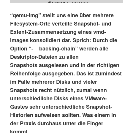
            format: SPARSE

        [1]:

“qemu-img” stellt uns eine über mehrere
            virtual size: 33554432

Filesystem-Orte verteilte Snapshot- und
            filename: Win7_x64_ssdx-00000
Extent-Zusammensetzung eines vmd-
            cluster size: 65536

Images konsolidiert dar. Sprich: Durch die
            format: SPARSE

Option “- – backing-chain” werden alle
image: Win7_x64_ssdx-000002.vmdk

Deskriptor-Dateien zu allen
file format: vmdk

Snapshots ausgelesen und in der richtigen
virtual size: 4.0G (4294967296 bytes)

Reihenfolge ausgegeben. Das ist zumindest
disk size: 1.1M

im Falle mehrerer Disks und vieler
cluster_size: 65536

Snapshots recht nützlich, zumal wenn
backing file: Win7_x64_ssdx-000001.vmdk

Format specific information:

unterschiedliche Disks eines VMware-
    cid: 1112365808

Gastes sehr unterschiedliche Snapshot-
    parent cid: 3509963510

Historien aufweisen sollten. Was einem in
    create type: twoGbMaxExtentSparse

der Praxis durchaus unter die Finger
    extents:

kommt.
        [0]:
