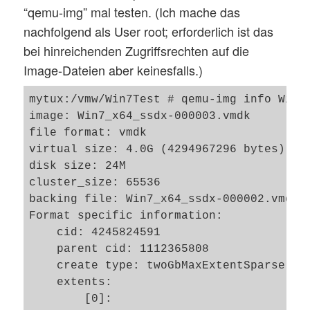
“qemu-img” mal testen. (Ich mache das
nachfolgend als User root; erforderlich ist das
bei hinreichenden Zugriffsrechten auf die
Image-Dateien aber keinesfalls.)
mytux:/vmw/Win7Test # qemu-img info Win7_
image: Win7_x64_ssdx-000003.vmdk

file format: vmdk

virtual size: 4.0G (4294967296 bytes)

disk size: 24M

cluster_size: 65536

backing file: Win7_x64_ssdx-000002.vmdk

Format specific information:

    cid: 4245824591

    parent cid: 1112365808

    create type: twoGbMaxExtentSparse

    extents:

        [0]:
