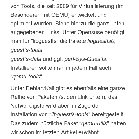
von Tools, die seit 2009 für Virtualisierung (im
Besonderen mit QEMU) entwickelt und
optimiert wurden. Siehe hierzu die ganz unten
angegebenen Links. Unter Opensuse benötigt
man für “libguestfs” die Pakete
,
libguestfs0
,
guestfs-tools
und ggf.
.
guestfs-data
perl-Sys-Guestfs
Installieren sollte man in jedem Fall auch
“
“.
qemu-tools
Unter Debian/Kali gibt es ebenfalls eine ganze
Reihe von Paketen (s. den Link unten); das
Notwendigste wird aber im Zuge der
Installation von “
” bereitgestellt.
libguestfs-tools
Das zudem nützliche Paket “
” hatten
qemu-utils
wir schon im letzten Artikel erwähnt.