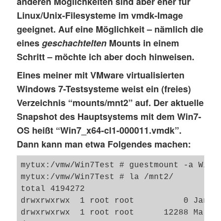
anderen Möglichkeiten sind aber eher für
Linux/Unix-Filesysteme im vmdk-Image
geeignet. Auf eine Möglichkeit – nämlich die
eines
geschachtelten
Mounts in einem
Schritt – möchte ich aber doch hinweisen.
Eines meiner mit VMware virtualisierten
Windows 7-Testsysteme weist ein (freies)
Verzeichnis “mounts/mnt2” auf. Der aktuelle
Snapshot des Hauptsystems mit dem Win7-
OS heißt “Win7_x64-cl1-000011.vmdk”.
Dann kann man etwa Folgendes machen:
mytux:/vmw/Win7Test # guestmount -a Win7
mytux:/vmw/Win7Test # la /mnt2/

total 4194272

drwxrwxrwx  1 root root          0 Jan 25
drwxrwxrwx  1 root root      12288 Mar 20