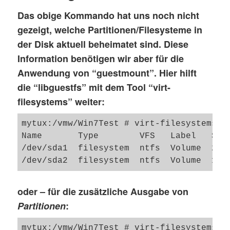
Format specific information:

Das obige Kommando hat uns noch nicht
    cid: 3060125035

gezeigt, welche Partitionen/Filesysteme in
    parent cid: 4294967295

der Disk aktuell beheimatet sind. Diese
    create type: twoGbMaxExtentSparse

    extents:

Information benötigen wir aber für die
        [0]:

Anwendung von “guestmount”. Hier hilft
            virtual size: 4261412864

die “libguestfs” mit dem Tool
“virt-
            filename: /vmw_win7/Win7_x64_
filesystems”
weiter:
            cluster size: 65536

            format: SPARSE

mytux:/vmw/Win7Test # virt-filesystems -a
        [1]:

Name       Type        VFS   Label   Size
            virtual size: 33554432

/dev/sda1  filesystem  ntfs  Volume  2718
            filename: /vmw_win7/Win7_x64_
            cluster size: 65536

            format: SPARSE

oder – für die zusätzliche Ausgabe von
Partitionen
:
mytux:/vmw/Win7Test # virt-filesystems -a