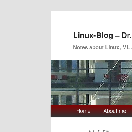
Skip
Skip
to
to
primary
secondary
Linux-Blog – Dr
content
content
Notes about Linux, ML
Main
Home
About me
menu
AUGUST 2026