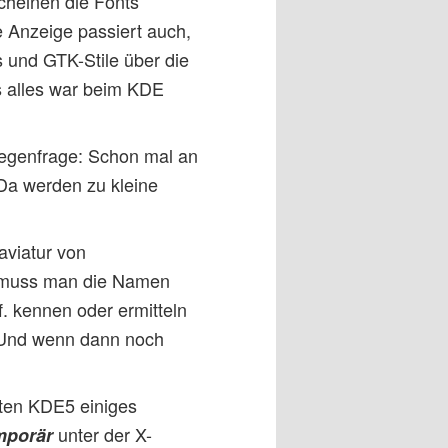
scheinen die Fonts
te Anzeige passiert auch,
s und GTK-Stile über die
s alles war beim KDE
egenfrage: Schon mal an
Da werden zu kleine
aviatur von
muss man die Namen
. kennen oder ermitteln
 Und wenn dann noch
eten KDE5 einiges
unter der X-
mporär