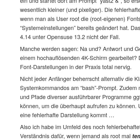
ein und startet dort am Prompt “yast2 &”, so er
wesentlich kleiner (und pixeliger). Die fehlerhaf
wenn man als User root die (root-eigenen) Font
“Systemeinstellungen” bereits geändert hat. Da
4.14 unter Opensuse 13.2 nicht der Fall.
Manche werden sagen: Na und? Antwort und G
einem hochauflösenden 4K-Schirm gearbeitet? 
Font-Darstellungen in der Praxis total nervig.
Nicht jeder Anfänger beherrscht alternativ die Kl
Systemkommandos am “bash”-Prompt. Zudem 
und Pfade diverser ausführbarer Programme ggf
können, um die überhaupt aufrufen zu können.
eine fehlerhafte Darstellung kommt …
Also ich habe im Umfeld des noch fehlerbehaft
Verständnis dafür, wenn jemand als root mal
te