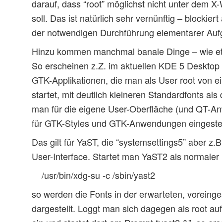
darauf, dass “root” möglichst nicht unter dem 
soll. Das ist natürlich sehr vernünftig – blockier
der notwendigen Durchführung elementarer Auf
Hinzu kommen manchmal banale Dinge – wie et
So erscheinen z.Z. im aktuellen KDE 5 Desktop
GTK-Applikationen, die man als User root von e
startet, mit deutlich kleineren Standardfonts als
man für die eigene User-Oberfläche (und QT-A
für GTK-Styles und GTK-Anwendungen eingestell
Das gilt für YaST, die “systemsettings5” aber z
User-Interface. Startet man YaST2 als normaler
/usr/bin/xdg-su -c /sbin/yast2
so werden die Fonts in der erwarteten, voreinge
dargestellt. Loggt man sich dagegen als root au