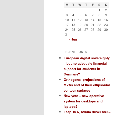
M
T
W
T
F
S
S
1
2
3
4
5
6
7
8
9
10
11
12
13
14
15
16
17
18
19
20
21
22
23
24
25
26
27
28
29
30
31
« Jun
RECENT POSTS
European digital sovereignty
– but no adequate financial
support for students in
Germany?
Orthogonal projections of
MVNs and of their ellipsoidal
contour surfaces
New year – new operative
system for desktops and
laptops?
Leap 15.6, Nvidia driver 580 –