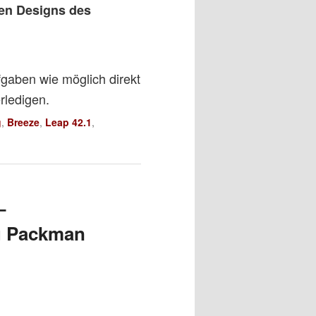
ten Designs des
ufgaben wie möglich direkt
rledigen.
g
,
Breeze
,
Leap 42.1
,
–
zu Packman