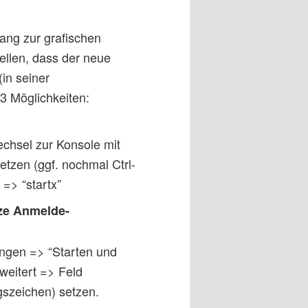
ang zur grafischen
ellen, dass der neue
in seiner
 3 Möglichkeiten:
chsel zur Konsole mit
setzen (ggf. nochmal Ctrl-
 => “startx”
eze Anmelde-
ngen => “Starten und
eitert => Feld
gszeichen) setzen.