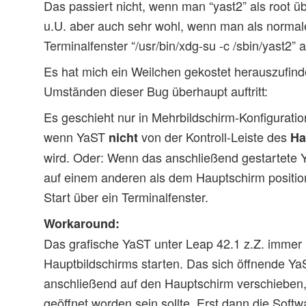
Das passiert nicht, wenn man “yast2” als root üb
u.U. aber auch sehr wohl, wenn man als normal
Terminalfenster “/usr/bin/xdg-su -c /sbin/yast2” a
Es hat mich ein Weilchen gekostet herauszufind
Umständen dieser Bug überhaupt auftritt:
Es geschieht nur in Mehrbildschirm-Konfigurati
wenn YaST
von der Kontroll-Leiste des
nicht
Ha
wird. Oder: Wenn das anschließend gestartete 
auf einem anderen als dem Hauptschirm positioni
Start über ein Terminalfenster.
Workaround:
Das grafische YaST unter Leap 42.1 z.Z. immer
Hauptbildschirms starten. Das sich öffnende Ya
anschließend auf den Hauptschirm verschieben, f
geöffnet worden sein sollte. Erst dann die Soft