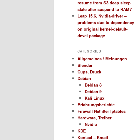
resume from S3 deep sleep
state after suspend to RAM?
Leap 15.6, Nvidia-driver –
problems due to dependency
on original kernel-default-
devel package
CATEGORIES
Allgemeines / Meinungen
Blender
Cups, Druck
Debian
Debian 8
Debian 9
Kali Linux
Erfahrungsberichte
Firewall Netfilter Iptables
Hardware, Treiber
Nvidia
KDE
Kontact – Kmail