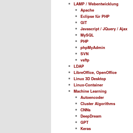
LAMP / Webentwicklung
Apache
Eclipse für PHP
GIT
Javascript / JQuery / Ajax
MySQL
PHP
phpMyAdmin
SVN
vsftp
LDAP
LibreOffice, OpenOffice
Linux 3D Desktop
Linux-Container
Machine Learning
Autoencoder
Cluster Algorithms
CNNs
DeepDream
GPT
Keras