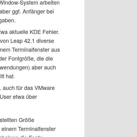
X-Window-System arbeiten
t aber ggf. Anfänger bei
gaben.
wa aktuelle KDE Fehler.
 von Leap 42.1 diverse
inem Terminalfenster aus
 der Fontgröße, die die
nwendungen) aber auch
t hat.
.B. auch für das VMware
 User etwa über
stellten Größe
f einem Terminalfenster