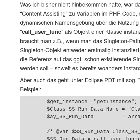
Was ich bisher nicht hinbekommen hatte, war d
“Content Assisting” zu Variablen im PHP-Code,
dynamischen Namensgebung über die Nutzung 
“
” als Objekt einer Klasse instan
call_user_func
braucht man z.B., wenn man das Singleton-Patt
Singleton-Objekt entweder erstmalig instanziie
die Referenz auf das ggf. schon existierende Si
werden soll – soweit es bereits woanders instanz
Aber auch das geht unter Eclipse PDT mit sog. “I
Beispiel:
	$get_instance ="getInstance"; 

	$Class_SS_Run_Data_Name = "Class_SS_Run_Data";

	$ay_SS_Run_Data		= array($Class_SS_Run_Data_Name, $get_instance);

	/* @var $SS_Run_Data Class_SS_Run_Data */		

	$SS_Run_Data = call_user_func($ay_SS_Run_Data);
