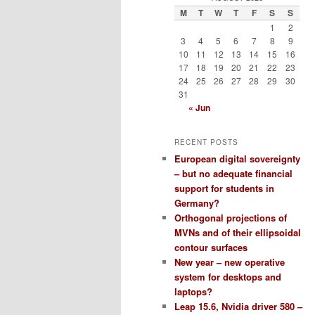
M
T
W
T
F
S
S
1
2
3
4
5
6
7
8
9
10
11
12
13
14
15
16
17
18
19
20
21
22
23
24
25
26
27
28
29
30
31
« Jun
RECENT POSTS
European digital sovereignty
– but no adequate financial
support for students in
Germany?
Orthogonal projections of
MVNs and of their ellipsoidal
contour surfaces
New year – new operative
system for desktops and
laptops?
Leap 15.6, Nvidia driver 580 –