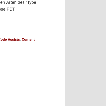
nen Arten des “Type
ipse PDT
Code Assists
,
Content