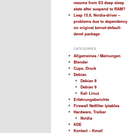
resume from S3 deep sleep
state after suspend to RAM?
Leap 15.6, Nvidia-driver –
problems due to dependency
on original kernel-default-
devel package
CATEGORIES
Allgemeines / Meinungen
Blender
Cups, Druck
Debian
Debian 8
Debian 9
Kali Linux
Erfahrungsberichte
Firewall Netfilter Iptables
Hardware, Treiber
Nvidia
KDE
Kontact – Kmail