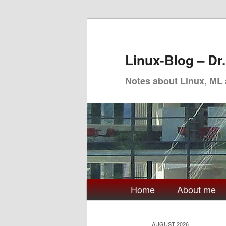
Skip
Skip
to
to
primary
secondary
Linux-Blog – Dr
content
content
Notes about Linux, ML
Main
Home
About me
menu
AUGUST 2026