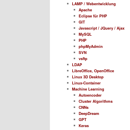
LAMP / Webentwicklung
Apache
Eclipse für PHP
GIT
Javascript / JQuery / Ajax
MySQL
PHP
phpMyAdmin
SVN
vsftp
LDAP
LibreOffice, OpenOffice
Linux 3D Desktop
Linux-Container
Machine Learning
Autoencoder
Cluster Algorithms
CNNs
DeepDream
GPT
Keras