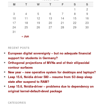
M
T
W
T
F
S
S
1
2
3
4
5
6
7
8
9
10
11
12
13
14
15
16
17
18
19
20
21
22
23
24
25
26
27
28
29
30
31
« Jun
RECENT POSTS
European digital sovereignty – but no adequate financial
support for students in Germany?
Orthogonal projections of MVNs and of their ellipsoidal
contour surfaces
New year – new operative system for desktops and laptops?
Leap 15.6, Nvidia driver 580 – resume from S3 deep sleep
state after suspend to RAM?
Leap 15.6, Nvidia-driver – problems due to dependency on
original kernel-default-devel package
CATEGORIES