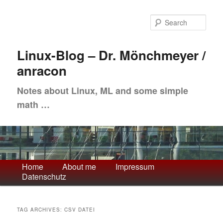
Skip
Skip
to
to
Sea
primary
secondary
content
content
Linux-Blog – Dr. Mönchmeyer /
anracon
Notes about Linux, ML and some simple
math …
Main
Home
About me
Impressum
Datenschutz
menu
TAG ARCHIVES:
CSV DATEI