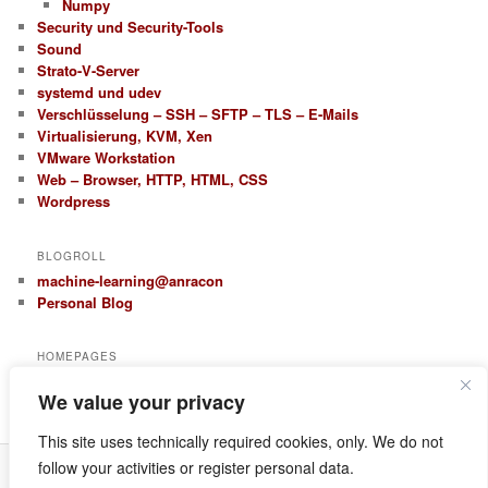
Numpy
Security und Security-Tools
Sound
Strato-V-Server
systemd und udev
Verschlüsselung – SSH – SFTP – TLS – E-Mails
Virtualisierung, KVM, Xen
VMware Workstation
Web – Browser, HTTP, HTML, CSS
Wordpress
BLOGROLL
machine-learning@anracon
Personal Blog
HOMEPAGES
anracon.de
We value your privacy
anracom.com
This site uses technically required cookies, only. We do not
follow your activities or register personal data.
Datenschutz
Proudly powered by WordPress