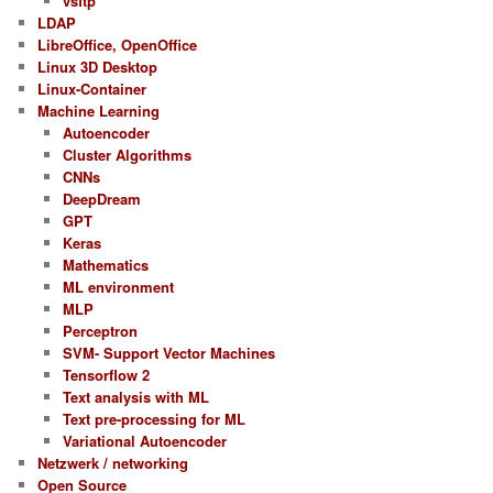
vsftp
LDAP
LibreOffice, OpenOffice
Linux 3D Desktop
Linux-Container
Machine Learning
Autoencoder
Cluster Algorithms
CNNs
DeepDream
GPT
Keras
Mathematics
ML environment
MLP
Perceptron
SVM- Support Vector Machines
Tensorflow 2
Text analysis with ML
Text pre-processing for ML
Variational Autoencoder
Netzwerk / networking
Open Source