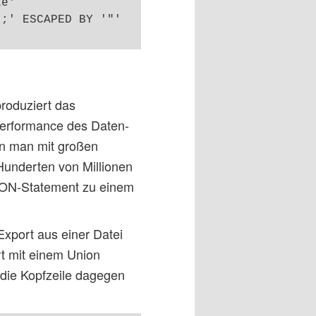
e'

;' ESCAPED BY '"'

produziert das
Performance des Daten-
enn man mit großen
Hunderten von Millionen
NION-Statement zu einem
Export aus einer Datei
rt mit einem Union
 die Kopfzeile dagegen