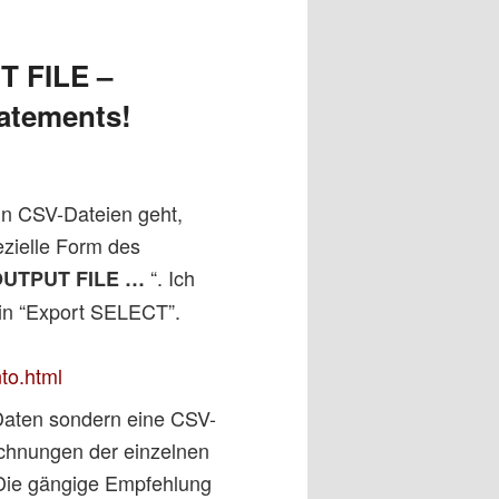
 FILE –
atements!
in CSV-Dateien geht,
zielle Form des
“. Ich
OUTPUT FILE …
ein “Export SELECT”.
to.html
 Daten sondern eine CSV-
eichnungen der einzelnen
 Die gängige Empfehlung