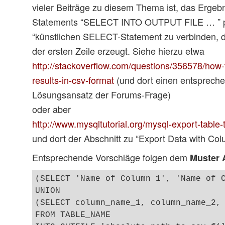
vieler Beiträge zu diesem Thema ist, das Erge
Statements “SELECT INTO OUTPUT FILE … ” p
“künstlichen SELECT-Statement zu verbinden, d
der ersten Zeile erzeugt. Siehe hierzu etwa
http://stackoverflow.com/questions/356578/how-
results-in-csv-format
(und dort einen entsprec
Lösungsansatz der Forums-Frage)
oder aber
http://www.mysqltutorial.org/mysql-export-table-
und dort der Abschnitt zu “Export Data with Co
Entsprechende Vorschläge folgen dem
Muster 
(SELECT 'Name of Column 1', 'Name of C
UNION

(SELECT column_name_1, column_name_2, 
FROM TABLE_NAME
