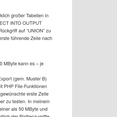
klich großer Tabellen in
SELECT INTO OUTPUT
ückgriff auf “UNION” zu
 erste führende Zeile nach
00 MByte kann es – je
Export (gem. Muster B)
it PHP File-Funktionen
 gewünschte erste Zeile
ber zu testen. In meinem
kleiner als 50 MByte und
lich der Plattenzugriffe