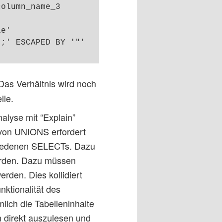
olumn_name_3

e'

;' ESCAPED BY '"'

 Das Verhältnis wird noch
lle.
alyse mit “Explain”
 von UNIONS erfordert
hiedenen SELECTs. Dazu
erden. Dazu müssen
rden. Dies kollidiert
nktionalität des
ch die Tabelleninhalte
 direkt auszulesen und