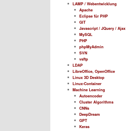
LAMP / Webentwicklung
Apache
Eclipse für PHP
GIT
Javascript / JQuery / Ajax
MySQL
PHP
phpMyAdmin
SVN
vsftp
LDAP
LibreOffice, OpenOffice
Linux 3D Desktop
Linux-Container
Machine Learning
Autoencoder
Cluster Algorithms
CNNs
DeepDream
GPT
Keras