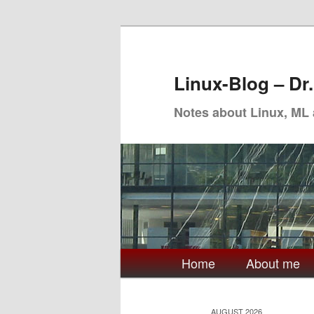
Skip
Skip
to
to
primary
secondary
Linux-Blog – Dr
content
content
Notes about Linux, ML
Main
Home
About me
menu
AUGUST 2026