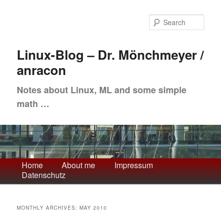
Skip
Skip
to
to
Sea
primary
secondary
content
content
Linux-Blog – Dr. Mönchmeyer /
anracon
Notes about Linux, ML and some simple
math …
Main
Home
About me
Impressum
Datenschutz
menu
MONTHLY ARCHIVES:
MAY 2010