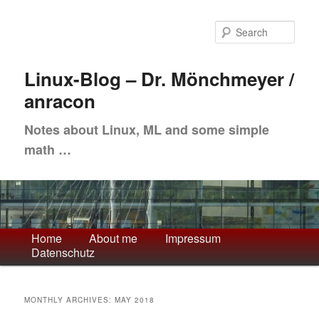
Skip
Skip
to
to
Sea
primary
secondary
content
content
Linux-Blog – Dr. Mönchmeyer /
anracon
Notes about Linux, ML and some simple
math …
Main
Home
About me
Impressum
Datenschutz
menu
MONTHLY ARCHIVES:
MAY 2018