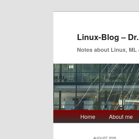
Skip
Skip
to
to
primary
secondary
Linux-Blog – Dr
content
content
Notes about Linux, ML
Main
Home
About me
menu
AUGUST 2026