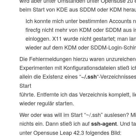
wird aber unter Umständen unter Opensuse zu
beim Start von KDE aus SDDM oder KDM herau
Ich konnte mich unter bestimmten Accounts
firecfg nicht mehr von KDM oder SDDM aus 
einloggen. X11 wurde nicht gestartet; man l
wieder auf dem KDM oder SDDM-Login-Schi
Die Fehlermeldungen hierzu waren unzureich
Experimenten mit Konfigurationsdateien stieß ich
allein die Existenz eines “
“-Verzeichnisse
~/.ssh
Start
führte. Entfernte ich das Verzeichnis komplett,
wieder regulär starten.
Wer oder was will im Start “~/.ssh” auslesen? Mi
nichts ein. Dann stieß ich auf
. Und t
ssh-agent
unter Opensuse Leap 42.3 folgendes Bild: