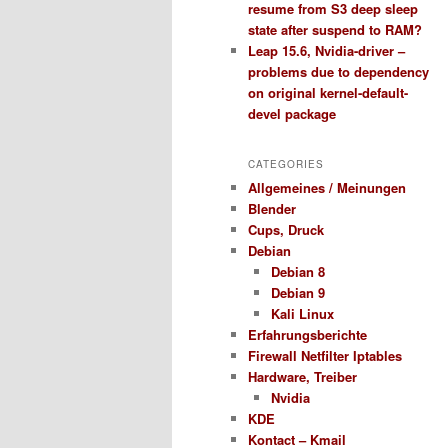
resume from S3 deep sleep
state after suspend to RAM?
Leap 15.6, Nvidia-driver –
problems due to dependency
on original kernel-default-
devel package
CATEGORIES
Allgemeines / Meinungen
Blender
Cups, Druck
Debian
Debian 8
Debian 9
Kali Linux
Erfahrungsberichte
Firewall Netfilter Iptables
Hardware, Treiber
Nvidia
KDE
Kontact – Kmail