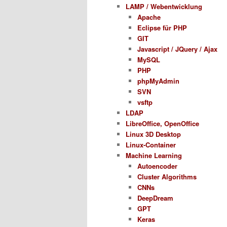
LAMP / Webentwicklung
Apache
Eclipse für PHP
GIT
Javascript / JQuery / Ajax
MySQL
PHP
phpMyAdmin
SVN
vsftp
LDAP
LibreOffice, OpenOffice
Linux 3D Desktop
Linux-Container
Machine Learning
Autoencoder
Cluster Algorithms
CNNs
DeepDream
GPT
Keras