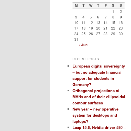
M
T
W
T
F
S
S
1
2
3
4
5
6
7
8
9
10
11
12
13
14
15
16
17
18
19
20
21
22
23
24
25
26
27
28
29
30
31
« Jun
RECENT POSTS
European digital sovereignty
– but no adequate financial
support for students in
Germany?
Orthogonal projections of
MVNs and of their ellipsoidal
contour surfaces
New year – new operative
system for desktops and
laptops?
Leap 15.6, Nvidia driver 580 –