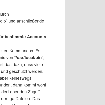
durch
dio” und anschließende
für bestimmte Accounts
weiten Kommandos: Es
nis von “
“,
/usr/local/bin
hrt das dazu, dass viele
 und geschützt werden.
n aber keineswegs
efunden, dann kommt wohl
indert aber den Zugriff
 dortige Dateien. Das