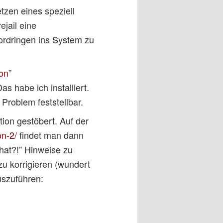
zen eines speziell
ejail eine
rdringen ins System zu
ion
”
s habe ich installiert.
 Problem feststellbar.
ion gestöbert. Auf der
on-2/
findet man dann
 what?!” Hinweise zu
u korrigieren (wundert
uszuführen: