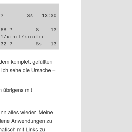
?        Ss   13:30   0:00 /usr/sbin/

868 ?        S    13:30   0:00 /usr/bin/dbus-
1/xinit/xinitrc

 dem komplett gefüllten
. Ich sehe die Ursache –
an übrigens mit
nn alles wieder. Meine
hiedene Anwendungen zu
atisch mit Links zu