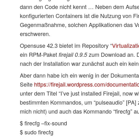
dann den Code nicht kennt … Neben dem Aufset
konfigurierten Containers ist die Nutzung von Fir
Gegenmaßnahme, solchen Applikationen das Vo
erschweren.
Opensuse 42.3 bietet im Repository “
Virtualizat
ein RPM-Paket
zum Download an. Da
firejail 0.9.5
nach der Installation war zunächst auch ein kein
Aber dann habe ich ein wenig in der Dokumentat
Seite
https://firejail.wordpress.com/documentati
unter dem Titel “I’ve just installed Firejail, now
bestimmten Kommandos, um “pulseaudio” [PA] z
mich nicht) und auch das Kommando “firecfg” a
$ firecfg –fix-sound
$ sudo firecfg