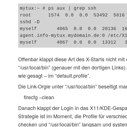
mytux:~ # ps aux | grep ssh

root      1574  0.0  0.0  53492  5816 
sshd -D

myself       4065  0.0  0.0  20136  1
agent.info-mytux.mydomain.de:0 /etc/X1
Offenbar klappt diese Art des X-Starts nicht mit
“/usr/local/bin” (genauer mit den dortigen Links)
wie gesagt – im “default.profile”.
Die Link-Orgie unter “/usr/local/bin” beseitigt m
firecfg –clean
Danach klappt der Login in das X11/KDE-Gespa
Strategie ist im Moment, die Profile für versc
checken und “/usr/local/bin” langsam und system