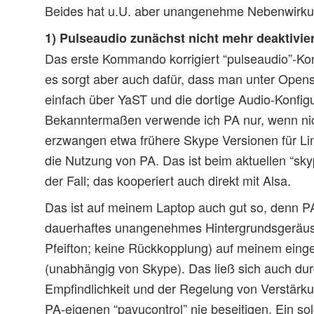
Beides hat u.U. aber unangenehme Nebenwirk
1) Pulseaudio zunächst nicht mehr deaktivie
Das erste Kommando korrigiert “pulseaudio”-Kon
es sorgt aber auch dafür, dass man unter Open
einfach über YaST und die dortige Audio-Konfig
Bekanntermaßen verwende ich PA nur, wenn ni
erzwangen etwa frühere Skype Versionen für Linu
die Nutzung von PA. Das ist beim aktuellen “skyp
der Fall; das kooperiert auch direkt mit Alsa.
Das ist auf meinem Laptop auch gut so, denn PA
dauerhaftes unangenehmes Hintergrundsgeräusc
Pfeifton; keine Rückkopplung) auf meinem ein
(unabhängig von Skype). Das ließ sich auch du
Empfindlichkeit und der Regelung von Verstärk
PA-eigenen “pavucontrol” nie beseitigen. Ein sol