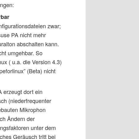
ungen:
rbar
figurationsdateien zwar;
suse PA nicht mehr
uraiton abschalten kann.
cht umgehbar. So
x ( u.a. die Version 4.3)
eforlinux” (Beta) nicht
 erzeugt dort ein
h (niederfrequenter
gebauten Mikrophon
rch Ändern der
ungsfaktoren unter dem
ches Geräusch tritt bei