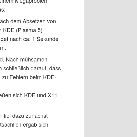
 einem Megaproblem
s:
 nach dem Absetzen von
in KDE (Plasma 5)
andet nach ca. 1 Sekunde
rm.
end. Nach mühsamen
 schließlich darauf, dass
s zu Fehlern beim KDE-
 ließen sich KDE und X11
r fiel dazu zunächst
atsächlich ergab sich