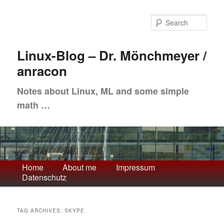
Skip
Skip
to
to
Sea
primary
secondary
content
content
Linux-Blog – Dr. Mönchmeyer /
anracon
Notes about Linux, ML and some simple
math …
Main
Home
About me
Impressum
Datenschutz
menu
TAG ARCHIVES:
SKYPE