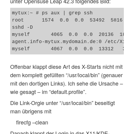
unter Opensuse Leap 42.3 folgendes Bild:
mytux:~ # ps aux | grep ssh

root      1574  0.0  0.0  53492  5816 ?  
sshd -D

myself       4065  0.0  0.0  20136  1868
agent.info-mytux.mydomain.de:0 /etc/X11/x
Offenbar klappt diese Art des X-Starts nicht mit
dem komplett gefüllten “/usr/local/bin” (genauer
mit den dortigen Links). Ich sehe die Ursache –
wie gesagt – im “default.profile”.
Die Link-Orgie unter “/usr/local/bin” beseitigt
man übrigens mit
firecfg –clean
Danach klappt der Login in das X11/KDE-