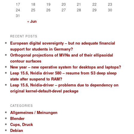
17
18
19
20
21
22
23
24
25
26
27
28
29
30
31
« Jun
RECENT POSTS
European digital sovereignty – but no adequate financial
support for students in Germany?
Orthogonal projections of MVNs and of their ellipsoidal
contour surfaces
New year – new operative system for desktops and laptops?
Leap 15.6, Nvidia driver 580 – resume from S3 deep sleep
state after suspend to RAM?
Leap 15.6, Nvidia-driver – problems due to dependency on
original kernel-default-devel package
CATEGORIES
Allgemeines / Meinungen
Blender
Cups, Druck
Debian