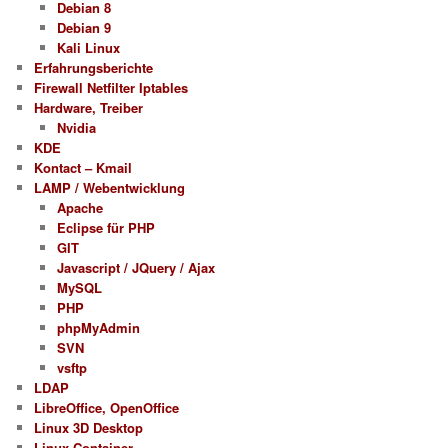
Debian 8
Debian 9
Kali Linux
Erfahrungsberichte
Firewall Netfilter Iptables
Hardware, Treiber
Nvidia
KDE
Kontact – Kmail
LAMP / Webentwicklung
Apache
Eclipse für PHP
GIT
Javascript / JQuery / Ajax
MySQL
PHP
phpMyAdmin
SVN
vsftp
LDAP
LibreOffice, OpenOffice
Linux 3D Desktop
Linux-Container