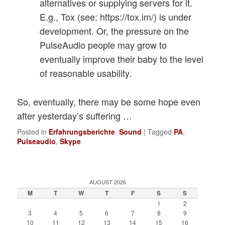
alternatives or supplying servers for it.
E.g., Tox (see: https://tox.im/) is under
development. Or, the pressure on the
PulseAudio people may grow to
eventually improve their baby to the level
of reasonable usability.
So, eventually, there may be some hope even
after yesterday’s suffering …
Posted in
Erfahrungsberichte
,
Sound
|
Tagged
PA
,
Pulseaudio
,
Skype
AUGUST 2026
M
T
W
T
F
S
S
1
2
3
4
5
6
7
8
9
10
11
12
13
14
15
16