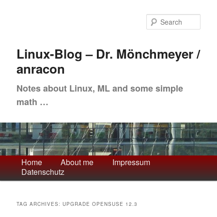
Skip
Skip
to
to
Sea
primary
secondary
content
content
Linux-Blog – Dr. Mönchmeyer /
anracon
Notes about Linux, ML and some simple
math …
Main
Home
About me
Impressum
Datenschutz
menu
TAG ARCHIVES:
UPGRADE OPENSUSE 12.3