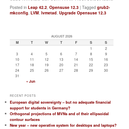
Posted in
Leap 42.2
,
Opensuse 12.3
|
Tagged
grub2-
mkconfig
,
LVM
,
lvmetad
,
Upgrade Opensuse 12.3
AUGUST 2026
M
T
W
T
F
S
S
1
2
3
4
5
6
7
8
9
10
11
12
13
14
15
16
17
18
19
20
21
22
23
24
25
26
27
28
29
30
31
« Jun
RECENT POSTS
European digital sovereignty – but no adequate financial
support for students in Germany?
Orthogonal projections of MVNs and of their ellipsoidal
contour surfaces
New year – new operative system for desktops and laptops?