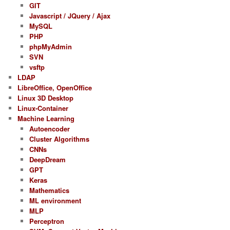
GIT
Javascript / JQuery / Ajax
MySQL
PHP
phpMyAdmin
SVN
vsftp
LDAP
LibreOffice, OpenOffice
Linux 3D Desktop
Linux-Container
Machine Learning
Autoencoder
Cluster Algorithms
CNNs
DeepDream
GPT
Keras
Mathematics
ML environment
MLP
Perceptron