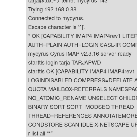
Trying 192.168.0.88…
Connected to mycyrus.
Escape character is ‘^]’.
* OK [CAPABILITY IMAP4 IMAP4rev1 LITE
AUTH=PLAIN AUTH=LOGIN SASL-IR COM
mycyrus Cyrus IMAP v2.3.16 server ready
starttls login tarja TARJAPWD
starttls OK [CAPABILITY IMAP4 IMAP4rev1
LOGINDISABLED COMPRESS=DEFLATE A
QUOTA MAILBOX-REFERRALS NAMESPAC
NO_ATOMIC_RENAME UNSELECT CHILD
BINARY SORT SORT=MODSEQ THREAD
THREAD=REFERENCES ANNOTATEMORE
CONDSTORE SCAN IDLE X-NETSCAPE URLA
r list all “*”