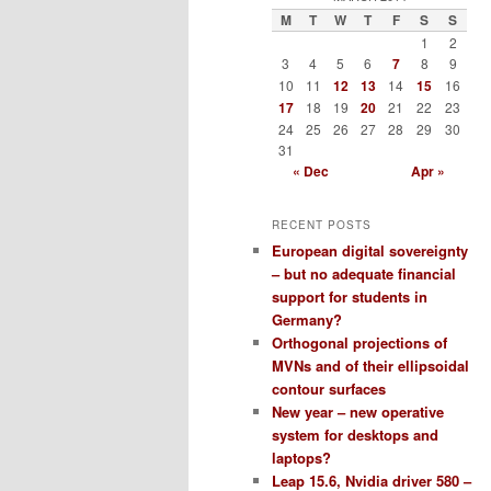
M
T
W
T
F
S
S
1
2
3
4
5
6
7
8
9
10
11
12
13
14
15
16
17
18
19
20
21
22
23
24
25
26
27
28
29
30
31
« Dec
Apr »
RECENT POSTS
European digital sovereignty
– but no adequate financial
support for students in
Germany?
Orthogonal projections of
MVNs and of their ellipsoidal
contour surfaces
New year – new operative
system for desktops and
laptops?
Leap 15.6, Nvidia driver 580 –