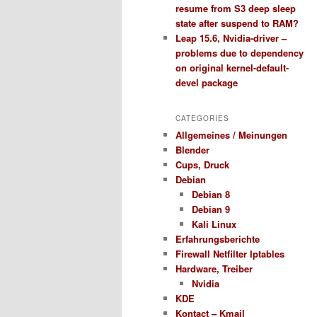
resume from S3 deep sleep
state after suspend to RAM?
Leap 15.6, Nvidia-driver –
problems due to dependency
on original kernel-default-
devel package
CATEGORIES
Allgemeines / Meinungen
Blender
Cups, Druck
Debian
Debian 8
Debian 9
Kali Linux
Erfahrungsberichte
Firewall Netfilter Iptables
Hardware, Treiber
Nvidia
KDE
Kontact – Kmail