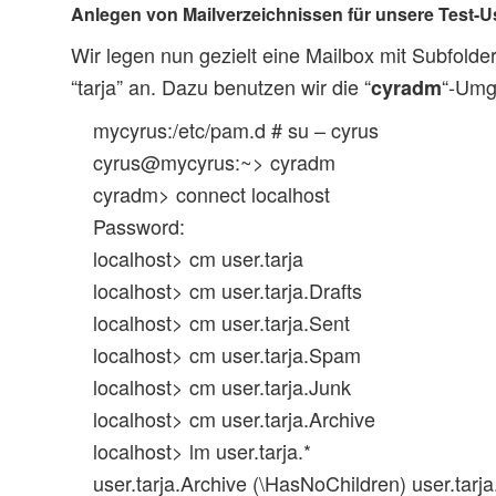
Anlegen von Mailverzeichnissen für unsere Test-Us
Wir legen nun gezielt eine Mailbox mit Subfolder
“tarja” an. Dazu benutzen wir die “
“-Umg
cyradm
mycyrus:/etc/pam.d # su – cyrus
cyrus@mycyrus:~> cyradm
cyradm> connect localhost
Password:
localhost> cm user.tarja
localhost> cm user.tarja.Drafts
localhost> cm user.tarja.Sent
localhost> cm user.tarja.Spam
localhost> cm user.tarja.Junk
localhost> cm user.tarja.Archive
localhost> lm user.tarja.*
user.tarja.Archive (\HasNoChildren) user.tarj