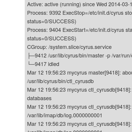
Active: active (running) since Wed 2014-03-
Process: 9392 ExecStop=/etc/init.d/cyrus st
status=0/SUCCESS)
Process: 9404 ExecStart=/etc/init.d/cyrus st
status=0/SUCCESS)
CGroup: /system.slice/cyrus.service
├─9412 /usr/lib/cyrus/bin/master -p /var/run/
└─9417 idled
Mar 12 19:56:23 mycyrus master[9418]: abou
/usr/lib/cyrus/bin/ctl_cyrusdb
Mar 12 19:56:23 mycyrus ctl_cyrusdb[9418]:
databases
Mar 12 19:56:23 mycyrus ctl_cyrusdb[9418]: a
/var/lib/imap/db/log.0000000001
Mar 12 19:56:23 mycyrus ctl_cyrusdb[9418]: a
/var/lib/imap/db/log.0000000001