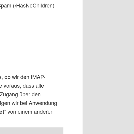
a.Spam (\HasNoChildren)
s, ob wir den IMAP-
e voraus, dass alle
n Zugang über den
tigen wir bei Anwendung
” von einem anderen
et