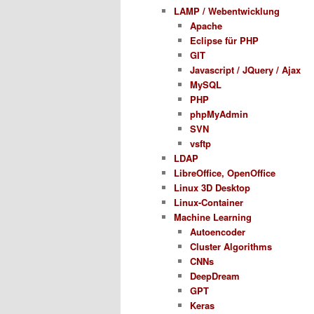
LAMP / Webentwicklung
Apache
Eclipse für PHP
GIT
Javascript / JQuery / Ajax
MySQL
PHP
phpMyAdmin
SVN
vsftp
LDAP
LibreOffice, OpenOffice
Linux 3D Desktop
Linux-Container
Machine Learning
Autoencoder
Cluster Algorithms
CNNs
DeepDream
GPT
Keras