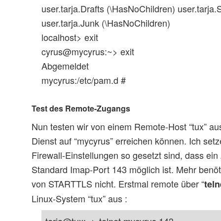
user.tarja.Drafts (\HasNoChildren) user.tarj
user.tarja.Junk (\HasNoChildren)
localhost> exit
cyrus@mycyrus:~> exit
Abgemeldet
mycyrus:/etc/pam.d #
Test des Remote-Zugangs
Nun testen wir von einem Remote-Host “tux” au
Dienst auf “mycyrus” erreichen können. Ich setz
Firewall-Einstellungen so gesetzt sind, dass ei
Standard Imap-Port 143 möglich ist. Mehr benö
von STARTTLS nicht. Erstmal remote über “
teln
Linux-System “tux” aus :
tarja@tux:~> telnet mycyrus 143