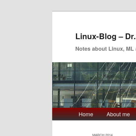
Skip
Skip
to
to
primary
secondary
Linux-Blog – Dr
content
content
Notes about Linux, ML
Main
Home
About me
menu
MARCH 2014