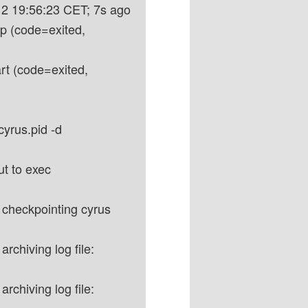
12 19:56:23 CET; 7s ago
op (code=exited,
art (code=exited,
cyrus.pid -d
t to exec
 checkpointing cyrus
rchiving log file:
rchiving log file: