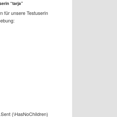
erin “tarja”
n für unsere Testuserin
ebung:
a.Sent (\HasNoChildren)